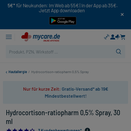
5€*
für Neukunden: Im Web ab 55€ | In der App ab 35€.
Jetzt App downloaden
Hautallergie
/
Hydrocortison-ratiopharm 0,5% Spray
Nur für kurze Zeit:
Gratis-Versand* ab 19€
Mindestbestellwert!
Hydrocortison-ratiopharm 0,5% Spray, 30
ml
4.333333333333333
3 Kundenbewertungen*