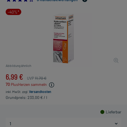
-40%*
Abbildung ähnlich
6,99 €
UVP
11,70 €
70
PlusHerzen sammeln
inkl. MwSt.
zzgl.
Versandkosten
Grundpreis: 233,00 € / l
Lieferbar