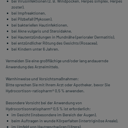
bei Virusinfektionen (z. B. Windpocken, Herpes simplex, Herpes
zoster),
bei Impfreaktionen,
bei Pilzbefall (Mykosen),
bei bakteriellen Hautinfektionen,
bei Akne vulgaris und Steroidakne,
bei Hautentzündungen in Mundnähe (perioraler Dermatitis),
bei entzündlicher Rötung des Gesichts (Rosacea),
bei Kindern unter 6 Jahren.
Vermeiden Sie eine großflächige und/oder lang andauernde
Anwendung des Arzneimittels.
Warnhinweise und Vorsichtsmaßnahmen:
Bitte sprechen Sie mit Ihrem Arzt oder Apotheker, bevor Sie
Hydrocortison-ratiopharm® 0,5 % anwenden.
Besondere Vorsicht bei der Anwendung von
Hydrocortisonratiopharm® 0,5 % ist erforderlich:
im Gesicht (insbesondere im Bereich der Augen),
beim Auftragen in wunde Körperfalten (intertriginöse Areale),
im Umfeld von Hautgeschwüren (Ulzera),