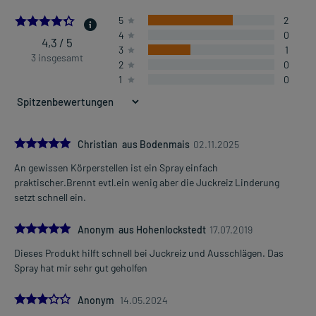
- Allergische Hauterkrankung
4.333333333333333
5
2
4
0
4,3 / 5
3
1
Dosierung und Anwendungshinweise:
3 insgesamt
2
0
Kinder ab 6 Jahren und Erwachsene
1
0
eine ausreichende Menge
2-3 mal täglich
unabhängig von der Tageszeit
Kinder ab 6 Jahren und Erwachsene
5.0
Christian aus Bodenmais
02.11.2025
eine ausreichende Menge
An gewissen Körperstellen ist ein Spray einfach
1-mal täglich
Mehr anzeigen
praktischer.Brennt evtl.ein wenig aber die Juckreiz Linderung
unabhängig von der Tageszeit, oder im Abstand von 2-3 Tagen
setzt schnell ein.
Die Gesamtdosis sollte nicht ohne Rücksprache mit einem Arzt
5.0
oder Apotheker überschritten werden.
Anonym aus Hohenlockstedt
17.07.2019
Dieses Produkt hilft schnell bei Juckreiz und Ausschlägen. Das
Art der Anwendung?
Spray hat mir sehr gut geholfen
Sprühen Sie das Arzneimittel auf die betroffene(n) Hautstelle(n)
auf. Vermeiden Sie den versehentlichen Kontakt mit
3.0
Anonym
14.05.2024
Schleimhäuten, Augen und offenen Hautstellen.