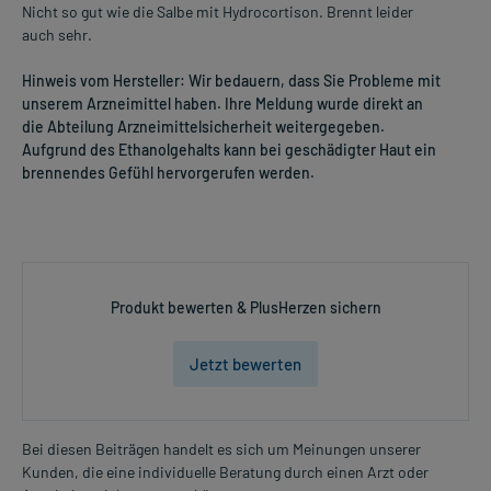
Nicht so gut wie die Salbe mit Hydrocortison. Brennt leider
Dauer der Anwendung?
auch sehr.
Ohne ärztlichen Rat sollten Sie das Arzneimittel nicht länger als 2
Wochen anwenden. Bei länger anhaltenden oder regelmäßig
Hinweis vom Hersteller: Wir bedauern, dass Sie Probleme mit
wiederkehrenden Beschwerden sollten Sie Ihren Arzt aufsuchen.
unserem Arzneimittel haben. Ihre Meldung wurde direkt an
die Abteilung Arzneimittelsicherheit weitergegeben.
Überdosierung?
Aufgrund des Ethanolgehalts kann bei geschädigter Haut ein
Wird das Arzneimittel wie beschrieben angewendet, sind keine
brennendes Gefühl hervorgerufen werden.
Überdosierungserscheinungen bekannt. Bei länger andauernder
Anwendung kann es unter anderem zu Steroidakne, Erweiterung
kleiner Hautgefäße, Hautfarbenveränderung und Hautverdünnung
kommen. Im Zweifelsfall wenden Sie sich an Ihren Arzt.
Anwendung vergessen?
Produkt bewerten & PlusHerzen sichern
Setzen Sie die Anwendung zum nächsten vorgeschriebenen
Zeitpunkt ganz normal (also nicht mit der doppelten Menge) fort.
Jetzt bewerten
Generell gilt: Achten Sie vor allem bei Säuglingen, Kleinkindern und
älteren Menschen auf eine gewissenhafte Dosierung. Im
Zweifelsfalle fragen Sie Ihren Arzt oder Apotheker nach etwaigen
Bei diesen Beiträgen handelt es sich um Meinungen unserer
Auswirkungen oder Vorsichtsmaßnahmen.
Kunden, die eine individuelle Beratung durch einen Arzt oder