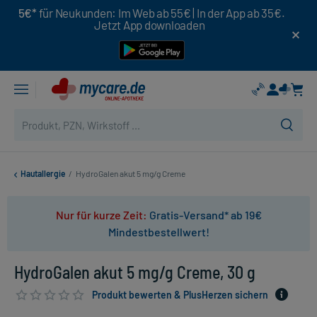
5€*
für Neukunden: Im Web ab 55€ | In der App ab 35€.
Jetzt App downloaden
Hautallergie
/
HydroGalen akut 5 mg/g Creme
Nur für kurze Zeit:
Gratis-Versand* ab 19€
Mindestbestellwert!
HydroGalen akut 5 mg/g Creme, 30 g
Produkt bewerten & PlusHerzen sichern