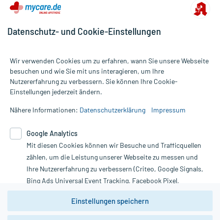
Bemerken Sie eine Befindlichkeitsstörung oder Veränderung
während der Behandlung, wenden Sie sich an Ihren Arzt oder
Apotheker.
Datenschutz- und Cookie-Einstellungen
Für die Information an dieser Stelle werden vor allem
Nebenwirkungen berücksichtigt, die bei mindestens einem von
Wir verwenden Cookies um zu erfahren, wann Sie unsere Webseite
1.000 behandelten Patienten auftreten.
besuchen und wie Sie mit uns interagieren, um Ihre
Nutzererfahrung zu verbessern. Sie können Ihre Cookie-
Alle Preise gelten inkl. MwSt., ggf. zzgl. Versandkosten
Einstellungen jederzeit ändern.
Informationen auf dieser Website werden ausschließlich für
Zusammensetzung:
informative Zwecke zur Verfügung gestellt. Sie ersetzen keinesfalls
Nähere Informationen:
Datenschutzerklärung
Impressum
die Untersuchung und Behandlung durch einen Arzt. Bitte
Wirkstoff
Hydrocortison
5 mg
beachten Sie, dass hierdurch weder Diagnosen gestellt noch
Hilfsstoff
Benzylalkohol
10 mg
Google Analytics
Therapien eingeleitet werden können. | Diese Webseite benutzt
Hilfsstoff
Cetylstearylalkohol (pflanzlich)
+
Mit diesen Cookies können wir Besuche und Trafficquellen
Google Analytics. Lesen Sie bitte dazu die wichtigen Hinweise in
Hilfsstoff
Citronensäure
+
unserer Datenschutzerklärung. Für den Widerruf einer Bestellung
zählen, um die Leistung unserer Webseite zu messen und
Hilfsstoff
Dimeticon 350
+
nutzen Sie das Formular:
Ihre Nutzererfahrung zu verbessern (Criteo, Google Signals,
Hilfsstoff
Glycerolmonostearat
+
Bing Ads Universal Event Tracking, Facebook Pixel,
Hilfsstoff
Natrium citrat
+
Vertrag widerrufen
Youtube-Social Plugin).
Hilfsstoff
Dinatrium edetat-2-Wasser
+
Einstellungen speichern
Hilfsstoff
Macrogol-20-glycerolmonostearat
+
Wir weisen darauf hin, dass die
Hilfsstoff
Propylenglycol
100 mg