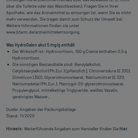
über die Toilette oder das Waschbecken). Fragen Sie in Ihrer
Apotheke, wie das Arzneimittel zu entsorgen ist, wenn Sie es nicht
mehr verwenden. Sie tragen damit zum Schutz der Umwelt bei.
Weitere Informationen finden sie unter
www.bfarm.de/arzneimittelentsorgung.
Was HydroGalen akut 5 mg/g enthält
Der Wirkstoff ist: Hydrocortison. 100 g Creme enthalten 0,5 g
Hydrocortison.
Die sonstigen Bestandteile sind: Benzylalkohol,
Cetylstearylalkohol (Ph.Eur.) [pflanzlich], Citronensäure (E 330),
Dimeticon (350), Glycerolmonostearat, Natriumcitrat (E 331),
Natriumedetat (Ph.Eur.), Macrogol-20-glycerolmonostearat,
Propylenglycol, mittelkettige Triglyceride, weißes Vaselin,
gereinigtes Wasser.
Quelle: Angaben der Packungsbeilage
Stand: 11/2020
Hinweis:
Weiterführende Angaben zum Hersteller finden Sie
hier
.