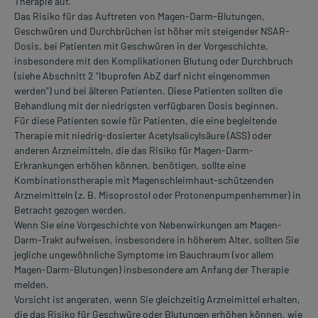
Therapie auf.
Das Risiko für das Auftreten von Magen-Darm-Blutungen,
Geschwüren und Durchbrüchen ist höher mit steigender NSAR-
Dosis, bei Patienten mit Geschwüren in der Vorgeschichte,
insbesondere mit den Komplikationen Blutung oder Durchbruch
(siehe Abschnitt 2 "Ibuprofen AbZ darf nicht eingenommen
werden") und bei älteren Patienten. Diese Patienten sollten die
Behandlung mit der niedrigsten verfügbaren Dosis beginnen.
Für diese Patienten sowie für Patienten, die eine begleitende
Therapie mit niedrig-dosierter Acetylsalicylsäure (ASS) oder
anderen Arzneimitteln, die das Risiko für Magen-Darm-
Erkrankungen erhöhen können, benötigen, sollte eine
Kombinationstherapie mit Magenschleimhaut-schützenden
Arzneimitteln (z. B. Misoprostol oder Protonenpumpenhemmer) in
Betracht gezogen werden.
Wenn Sie eine Vorgeschichte von Nebenwirkungen am Magen-
Darm-Trakt aufweisen, insbesondere in höherem Alter, sollten Sie
jegliche ungewöhnliche Symptome im Bauchraum (vor allem
Magen-Darm-Blutungen) insbesondere am Anfang der Therapie
melden.
Vorsicht ist angeraten, wenn Sie gleichzeitig Arzneimittel erhalten,
die das Risiko für Geschwüre oder Blutungen erhöhen können, wie