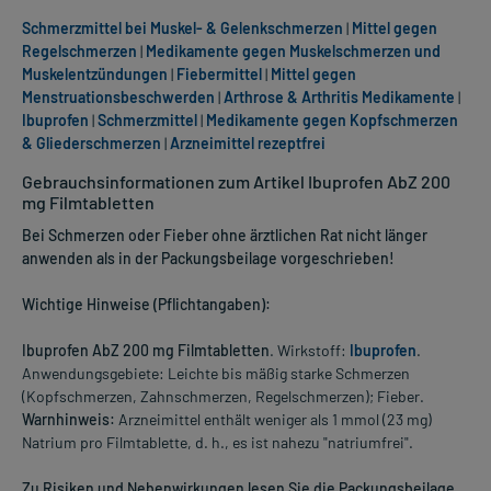
Schmerzmittel bei Muskel- & Gelenkschmerzen
|
Mittel gegen
Regelschmerzen
|
Medikamente gegen Muskelschmerzen und
Muskelentzündungen
|
Fiebermittel
|
Mittel gegen
Menstruationsbeschwerden
|
Arthrose & Arthritis Medikamente
|
Ibuprofen
|
Schmerzmittel
|
Medikamente gegen Kopfschmerzen
& Gliederschmerzen
|
Arzneimittel rezeptfrei
Gebrauchsinformationen zum Artikel Ibuprofen AbZ 200
mg Filmtabletten
Bei Schmerzen oder Fieber ohne ärztlichen Rat nicht länger
anwenden als in der Packungsbeilage vorgeschrieben!
Wichtige Hinweise (Pflichtangaben):
Ibuprofen AbZ 200 mg Filmtabletten
. Wirkstoff:
Ibuprofen
.
Anwendungsgebiete: Leichte bis mäßig starke Schmerzen
(Kopfschmerzen, Zahnschmerzen, Regelschmerzen); Fieber.
Warnhinweis:
Arzneimittel enthält weniger als 1 mmol (23 mg)
Natrium pro Filmtablette, d. h., es ist nahezu "natriumfrei".
Zu Risiken und Nebenwirkungen lesen Sie die Packungsbeilage