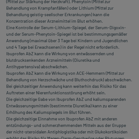
(Mittel zur Stärkung der Herzkraft), Phenytoin (Mittel zur
Behandlung von Krampfanfällen) oder Lithium (Mittel zur
Behandlung geistig-seelischer Erkrankungen) kann die
Konzentration dieser Arzneimittel im Blut erhöhen.
Eine Kontrolle der Serum-Lithium-Spiegel, der Serum-Digoxin-
und der Serum-Phenytoin-Spiegel ist bei bestimmungsgemäßer
Anwendung (maximal über 3 Tage bei Kindern und Jugendlichen
und 4 Tage bei Erwachsenen) in der Regel nicht erforderlich.
Ibuprofen AbZ kann die Wirkung von entwässernden und
blutdrucksenkenden Arzneimitteln (Diuretika und
Antihypertensiva) abschwächen.
Ibuprofen AbZ kann die Wirkung von ACE-Hemmern (Mittel zur
Behandlung von Herzschwäche und Bluthochdruck) abschwächen.
Bei gleichzeitiger Anwendung kann weiterhin das Risiko für das
Auftreten einer Nierenfunktionsstörung erhöht sein.
Die gleichzeitige Gabe von Ibuprofen AbZ und kaliumsparenden
Entwässerungsmitteln (bestimmte Diuretika) kann zu einer
Erhöhung des Kaliumspiegels im Blut führen.
Die gleichzeitige Einnahme von Ibuprofen AbZ mit anderen
entzündungs- und schmerzhemmenden Mitteln aus der Gruppe
der nicht-steroidalen Antiphlogistika oder mit Glukokortikoiden
erhöht das Risiko für Magen-Darm-Geschwüre oder Blutungen.