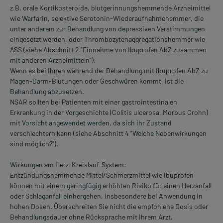
z.B. orale Kortikosteroide, blutgerinnungshemmende Arzneimittel
wie Warfarin, selektive Serotonin-Wiederaufnahmehemmer, die
unter anderem zur Behandlung von depressiven Verstimmungen
eingesetzt werden, oder Thrombozytenaggregationshemmer wie
ASS (siehe Abschnitt 2 "Einnahme von Ibuprofen AbZ zusammen
mit anderen Arzneimitteln").
Wenn es bei Ihnen während der Behandlung mit Ibuprofen AbZ zu
Magen-Darm-Blutungen oder Geschwüren kommt, ist die
Behandlung abzusetzen.
NSAR sollten bei Patienten mit einer gastrointestinalen
Erkrankung in der Vorgeschichte (Colitis ulcerosa, Morbus Crohn)
mit Vorsicht angewendet werden, da sich ihr Zustand
verschlechtern kann (siehe Abschnitt 4 "Welche Nebenwirkungen
sind möglich?").
Wirkungen am Herz-Kreislauf-System:
Entzündungshemmende Mittel/Schmerzmittel wie Ibuprofen
können mit einem geringfügig erhöhten Risiko für einen Herzanfall
oder Schlaganfall einhergehen, insbesondere bei Anwendung in
hohen Dosen. Überschreiten Sie nicht die empfohlene Dosis oder
Behandlungsdauer ohne Rücksprache mit Ihrem Arzt.