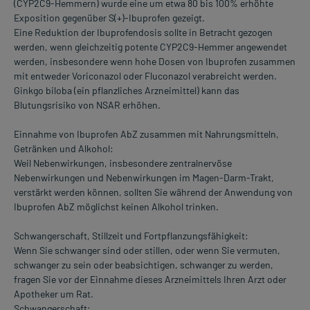
(CYP2C9-Hemmern) wurde eine um etwa 80 bis 100% erhöhte
Exposition gegenüber S(+)-Ibuprofen gezeigt.
Eine Reduktion der Ibuprofendosis sollte in Betracht gezogen
werden, wenn gleichzeitig potente CYP2C9-Hemmer angewendet
werden, insbesondere wenn hohe Dosen von Ibuprofen zusammen
mit entweder Voriconazol oder Fluconazol verabreicht werden.
Ginkgo biloba (ein pflanzliches Arzneimittel) kann das
Blutungsrisiko von NSAR erhöhen.
Einnahme von Ibuprofen AbZ zusammen mit Nahrungsmitteln,
Getränken und Alkohol:
Weil Nebenwirkungen, insbesondere zentralnervöse
Nebenwirkungen und Nebenwirkungen im Magen-Darm-Trakt,
verstärkt werden können, sollten Sie während der Anwendung von
Ibuprofen AbZ möglichst keinen Alkohol trinken.
Schwangerschaft, Stillzeit und Fortpflanzungsfähigkeit:
Wenn Sie schwanger sind oder stillen, oder wenn Sie vermuten,
schwanger zu sein oder beabsichtigen, schwanger zu werden,
fragen Sie vor der Einnahme dieses Arzneimittels Ihren Arzt oder
Apotheker um Rat.
Schwangerschaft: