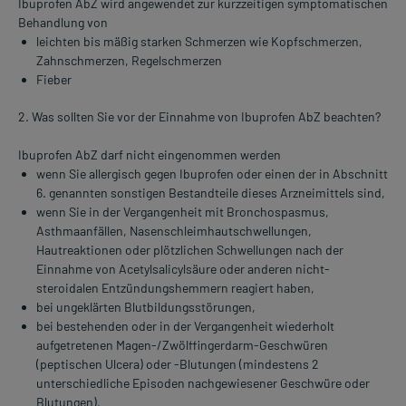
Ibuprofen AbZ wird angewendet zur kurzzeitigen symptomatischen
Behandlung von
leichten bis mäßig starken Schmerzen wie Kopfschmerzen,
Zahnschmerzen, Regelschmerzen
Fieber
2. Was sollten Sie vor der Einnahme von Ibuprofen AbZ beachten?
Ibuprofen AbZ darf nicht eingenommen werden
wenn Sie allergisch gegen Ibuprofen oder einen der in Abschnitt
6. genannten sonstigen Bestandteile dieses Arzneimittels sind,
wenn Sie in der Vergangenheit mit Bronchospasmus,
Asthmaanfällen, Nasenschleimhautschwellungen,
Hautreaktionen oder plötzlichen Schwellungen nach der
Einnahme von Acetylsalicylsäure oder anderen nicht-
steroidalen Entzündungshemmern reagiert haben,
bei ungeklärten Blutbildungsstörungen,
bei bestehenden oder in der Vergangenheit wiederholt
aufgetretenen Magen-/Zwölffingerdarm-Geschwüren
(peptischen Ulcera) oder -Blutungen (mindestens 2
unterschiedliche Episoden nachgewiesener Geschwüre oder
Blutungen),