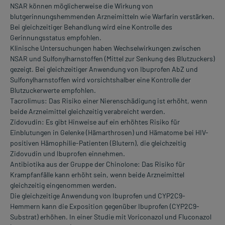
NSAR können möglicherweise die Wirkung von
blutgerinnungshemmenden Arzneimitteln wie Warfarin verstärken.
Bei gleichzeitiger Behandlung wird eine Kontrolle des
Gerinnungsstatus empfohlen.
Klinische Untersuchungen haben Wechselwirkungen zwischen
NSAR und Sulfonylharnstoffen (Mittel zur Senkung des Blutzuckers)
gezeigt. Bei gleichzeitiger Anwendung von Ibuprofen AbZ und
Sulfonylharnstoffen wird vorsichtshalber eine Kontrolle der
Blutzuckerwerte empfohlen.
Tacrolimus: Das Risiko einer Nierenschädigung ist erhöht, wenn
beide Arzneimittel gleichzeitig verabreicht werden.
Zidovudin: Es gibt Hinweise auf ein erhöhtes Risiko für
Einblutungen in Gelenke (Hämarthrosen) und Hämatome bei HIV-
positiven Hämophilie-Patienten (Blutern), die gleichzeitig
Zidovudin und Ibuprofen einnehmen.
Antibiotika aus der Gruppe der Chinolone: Das Risiko für
Krampfanfälle kann erhöht sein, wenn beide Arzneimittel
gleichzeitig eingenommen werden.
Die gleichzeitige Anwendung von Ibuprofen und CYP2C9-
Hemmern kann die Exposition gegenüber Ibuprofen (CYP2C9-
Substrat) erhöhen. In einer Studie mit Voriconazol und Fluconazol