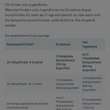
Für Kinder und Jugendliche:
Wenn bei Kindern und Jugendlichen die Einnahme dieses
Arzneimittels für mehr als 3 Tage erforderlich ist oder wenn sich
die Symptome verschlimmern, sollte ärztlicher Rat eingeholt
werden.
Die empfohlene Dosis beträgt:
max.
Körpergewicht (Alter)
Einzeldosis
Tagesdosis
bis 3
1 Filmtablette
Filmtabletten
(entsprechend
20-29 kg (Kinder: 6-9 Jahre)
(entsprechend
200 mg
600 mg
Ibuprofen)
Ibuprofen)
4 Filmtabletten
1 Filmtablette
(entsprechend
30-39 kg (Kinder: 10-11 Jahre
(entsprechend
800 mg
200 mg Ibuprofen)
Ibuprofen)
1 bis 2
6 Filmtabletten
Filmtabletten
ab 40 kg (Jugendliche ab 12 jahren
(entsprechend
(entsprechend
und Erwachsene)
1.200 mg
200-400 mg