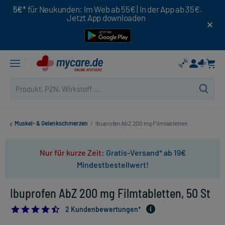
5€*
für Neukunden: Im Web ab 55€ | In der App ab 35€.
Jetzt App downloaden
Muskel- & Gelenkschmerzen
/
Ibuprofen AbZ 200 mg Filmtabletten
Nur für kurze Zeit:
Gratis-Versand* ab 19€
Mindestbestellwert!
Ibuprofen AbZ 200 mg Filmtabletten, 50 St
4.5
2 Kundenbewertungen*