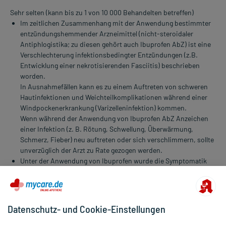
Sehr selten (kann bis zu 1 von 10 000 Behandelten betreffen)
Im zeitlichen Zusammenhang mit der Anwendung bestimmter
entzündungshemmender Arzneimittel (nicht-steroidaler
Antiphlogistika; zu diesen gehört auch Ibuprofen AbZ) ist eine
Verschlechterung infektionsbedingter Entzündungen (z.B.
Entwicklung einer nekrotisierenden Fasciitis) beschrieben
worden.
In Ausnahmefällen kann es zu einem Auftreten von schweren
Hautinfektionen und Weichteilkomplikationen während einer
Windpockenerkrankung (Varizelleninfektion) kommen.
Wenn während der Anwendung von Ibuprofen AbZ Anzeichen
einer Infektion (z. B. Rötung, Schwellung, Überwärmung,
Schmerz, Fieber) neu auftreten oder sich verschlimmern, sollte
unverzüglich der Arzt zu Rate gezogen werden.
Unter der Anwendung von Ibuprofen wurde die Symptomatik
einer nicht auf einer Infektion beruhenden Hirnhautentzündung
(aseptischen Meningitis) wie starke Kopfschmerzen, Übelkeit,
Erbrechen, Fieber, Nackensteifigkeit oder
Bewusstseinstrübung beobachtet. Ein erhöhtes Risiko scheint
Datenschutz- und Cookie-Einstellungen
für Patienten zu bestehen, die bereits an bestimmten
Autoimmunerkrankungen (systemischer Lupus erythematodes,