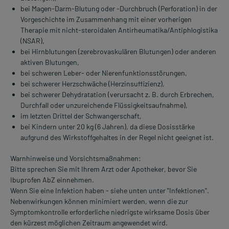
bei Magen-Darm-Blutung oder -Durchbruch (Perforation) in der
Vorgeschichte im Zusammenhang mit einer vorherigen
Therapie mit nicht-steroidalen Antirheumatika/Antiphlogistika
(NSAR),
bei Hirnblutungen (zerebrovaskulären Blutungen) oder anderen
aktiven Blutungen,
bei schweren Leber- oder Nierenfunktionsstörungen,
bei schwerer Herzschwäche (Herzinsuffizienz),
bei schwerer Dehydratation (verursacht z. B. durch Erbrechen,
Durchfall oder unzureichende Flüssigkeitsaufnahme),
im letzten Drittel der Schwangerschaft,
bei Kindern unter 20 kg (6 Jahren), da diese Dosisstärke
aufgrund des Wirkstoffgehaltes in der Regel nicht geeignet ist.
Warnhinweise und Vorsichtsmaßnahmen:
Bitte sprechen Sie mit Ihrem Arzt oder Apotheker, bevor Sie
Ibuprofen AbZ einnehmen.
Wenn Sie eine Infektion haben - siehe unten unter "Infektionen".
Nebenwirkungen können minimiert werden, wenn die zur
Symptomkontrolle erforderliche niedrigste wirksame Dosis über
den kürzest möglichen Zeitraum angewendet wird.