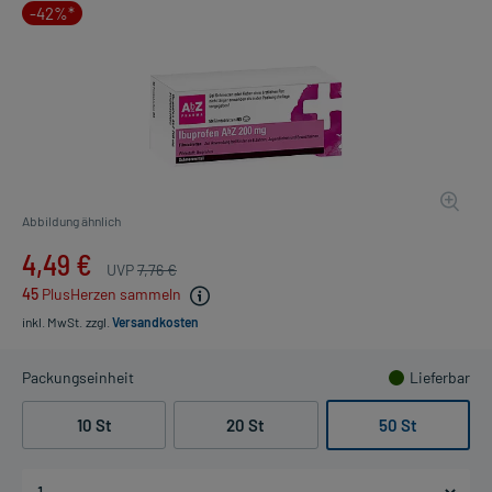
-42%*
Abbildung ähnlich
4,49 €
UVP
7,76 €
45
PlusHerzen sammeln
inkl. MwSt.
zzgl.
Versandkosten
Packungseinheit
Lieferbar
10 St
20 St
50 St