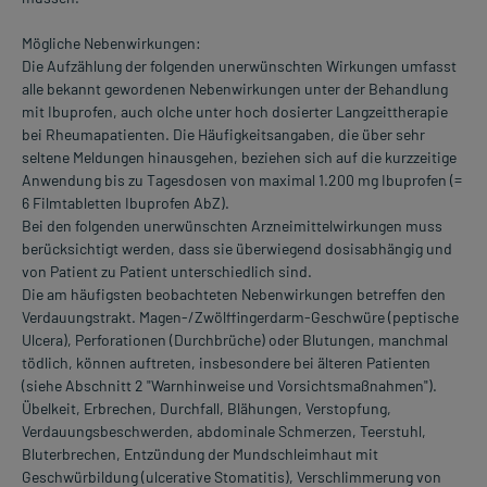
Mögliche Nebenwirkungen:
Die Aufzählung der folgenden unerwünschten Wirkungen umfasst
alle bekannt gewordenen Nebenwirkungen unter der Behandlung
mit Ibuprofen, auch olche unter hoch dosierter Langzeittherapie
bei Rheumapatienten. Die Häufigkeitsangaben, die über sehr
seltene Meldungen hinausgehen, beziehen sich auf die kurzzeitige
Anwendung bis zu Tagesdosen von maximal 1.200 mg Ibuprofen (=
6 Filmtabletten Ibuprofen AbZ).
Bei den folgenden unerwünschten Arzneimittelwirkungen muss
berücksichtigt werden, dass sie überwiegend dosisabhängig und
von Patient zu Patient unterschiedlich sind.
Die am häufigsten beobachteten Nebenwirkungen betreffen den
Verdauungstrakt. Magen-/Zwölffingerdarm-Geschwüre (peptische
Ulcera), Perforationen (Durchbrüche) oder Blutungen, manchmal
tödlich, können auftreten, insbesondere bei älteren Patienten
(siehe Abschnitt 2 "Warnhinweise und Vorsichtsmaßnahmen").
Übelkeit, Erbrechen, Durchfall, Blähungen, Verstopfung,
Verdauungsbeschwerden, abdominale Schmerzen, Teerstuhl,
Bluterbrechen, Entzündung der Mundschleimhaut mit
Geschwürbildung (ulcerative Stomatitis), Verschlimmerung von