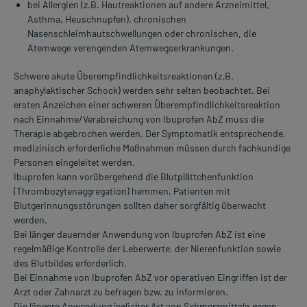
bei Allergien (z.B. Hautreaktionen auf andere Arzneimittel,
Asthma, Heuschnupfen), chronischen
Nasenschleimhautschwellungen oder chronischen, die
Atemwege verengenden Atemwegserkrankungen.
Schwere akute Überempfindlichkeitsreaktionen (z.B.
anaphylaktischer Schock) werden sehr selten beobachtet. Bei
ersten Anzeichen einer schweren Überempfindlichkeitsreaktion
nach Einnahme/Verabreichung von Ibuprofen AbZ muss die
Therapie abgebrochen werden. Der Symptomatik entsprechende,
medizinisch erforderliche Maßnahmen müssen durch fachkundige
Personen eingeleitet werden.
Ibuprofen kann vorübergehend die Blutplättchenfunktion
(Thrombozytenaggregation) hemmen. Patienten mit
Blutgerinnungsstörungen sollten daher sorgfältig überwacht
werden.
Bei länger dauernder Anwendung von Ibuprofen AbZ ist eine
regelmäßige Kontrolle der Leberwerte, der Nierenfunktion sowie
des Blutbildes erforderlich.
Bei Einnahme von Ibuprofen AbZ vor operativen Eingriffen ist der
Arzt oder Zahnarzt zu befragen bzw. zu informieren.
Die längere Anwendung jeglicher Art von Schmerzmitteln gegen