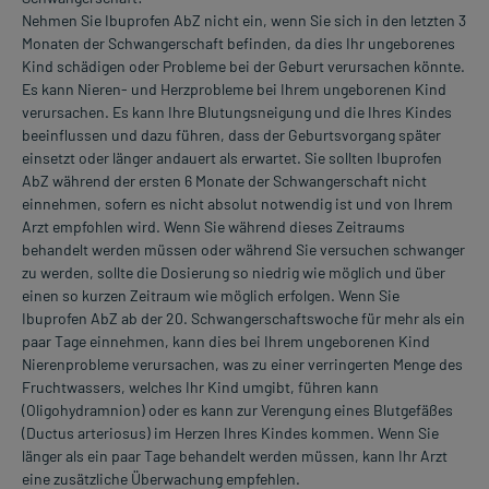
Nehmen Sie Ibuprofen AbZ nicht ein, wenn Sie sich in den letzten 3
Monaten der Schwangerschaft befinden, da dies Ihr ungeborenes
Kind schädigen oder Probleme bei der Geburt verursachen könnte.
Es kann Nieren- und Herzprobleme bei Ihrem ungeborenen Kind
verursachen. Es kann Ihre Blutungsneigung und die Ihres Kindes
beeinflussen und dazu führen, dass der Geburtsvorgang später
einsetzt oder länger andauert als erwartet. Sie sollten Ibuprofen
AbZ während der ersten 6 Monate der Schwangerschaft nicht
einnehmen, sofern es nicht absolut notwendig ist und von Ihrem
Arzt empfohlen wird. Wenn Sie während dieses Zeitraums
behandelt werden müssen oder während Sie versuchen schwanger
zu werden, sollte die Dosierung so niedrig wie möglich und über
einen so kurzen Zeitraum wie möglich erfolgen. Wenn Sie
Ibuprofen AbZ ab der 20. Schwangerschaftswoche für mehr als ein
paar Tage einnehmen, kann dies bei Ihrem ungeborenen Kind
Nierenprobleme verursachen, was zu einer verringerten Menge des
Fruchtwassers, welches Ihr Kind umgibt, führen kann
(Oligohydramnion) oder es kann zur Verengung eines Blutgefäßes
(Ductus arteriosus) im Herzen Ihres Kindes kommen. Wenn Sie
länger als ein paar Tage behandelt werden müssen, kann Ihr Arzt
eine zusätzliche Überwachung empfehlen.