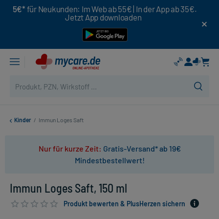
5€*
für Neukunden: Im Web ab 55€ | In der App ab 35€.
Jetzt App downloaden
Kinder
/
Immun Loges Saft
Nur für kurze Zeit:
Gratis-Versand* ab 19€
Mindestbestellwert!
Immun Loges Saft, 150 ml
Produkt bewerten & PlusHerzen sichern