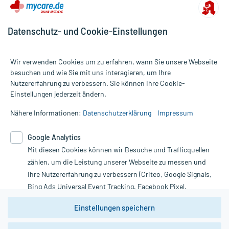
Datenschutz- und Cookie-Einstellungen
Wir verwenden Cookies um zu erfahren, wann Sie unsere Webseite
besuchen und wie Sie mit uns interagieren, um Ihre
Nutzererfahrung zu verbessern. Sie können Ihre Cookie-
Alle Preise gelten inkl. MwSt., ggf. zzgl. Versandkosten
Einstellungen jederzeit ändern.
Informationen auf dieser Website werden ausschließlich für
informative Zwecke zur Verfügung gestellt. Sie ersetzen keinesfalls
Nähere Informationen:
Datenschutzerklärung
Impressum
die Untersuchung und Behandlung durch einen Arzt. Bitte
beachten Sie, dass hierdurch weder Diagnosen gestellt noch
Google Analytics
Therapien eingeleitet werden können. | Diese Webseite benutzt
Mit diesen Cookies können wir Besuche und Trafficquellen
Google Analytics. Lesen Sie bitte dazu die wichtigen Hinweise in
unserer Datenschutzerklärung. Für den Widerruf einer Bestellung
zählen, um die Leistung unserer Webseite zu messen und
nutzen Sie das Formular:
Ihre Nutzererfahrung zu verbessern (Criteo, Google Signals,
Bing Ads Universal Event Tracking, Facebook Pixel,
Vertrag widerrufen
Youtube-Social Plugin).
Einstellungen speichern
Wir weisen darauf hin, dass die
Datenschutzbestimmungen von
Google Analytics
nicht