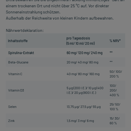
einem trockenen Ort und nicht über 25 °C auf. Vor direkter
Sonneneinstrahlung schützen.
Außerhalb der Reichweite von kleinen Kindern aufbewahren.
Nährwertdeklaration:
pro Tagesdosis
Inhaltsstoffe
% NRV*
(5 ml/ 10 ml/ 20 ml)
Spirulina-Extrakt
60 mg/ 120 mg/ 240 mg
**
Beta-Glucane
20 mg/ 40 mg/ 80 mg
**
50/ 100/
Vitamin C
40 mg/ 80 mg/ 160 mg
200 %
100/
5 µg (200 I.E.)/ 10 µg (400
Vitamin D3
200/
I.E.)/ 20 µg (800 I.E.)
400 %
25/ 50/
Selen
13,75 µg/ 27,5 µg/ 55 µg
100 %
15/ 30/
Zink
1,5 mg/ 3 mg/ 6 mg
60 %