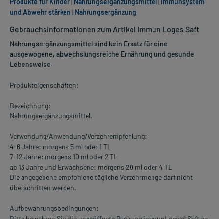
Produkte für Kinder
|
Nahrungsergänzungsmittel
|
Immunsystem
und Abwehr stärken
|
Nahrungsergänzung
Gebrauchsinformationen zum Artikel Immun Loges Saft
Nahrungsergänzungsmittel sind kein Ersatz für eine
ausgewogene, abwechslungsreiche Ernährung und gesunde
Lebensweise.
Produkteigenschaften:
Bezeichnung:
Nahrungsergänzungsmittel.
Verwendung/Anwendung/Verzehrempfehlung:
4-6 Jahre: morgens 5 ml oder 1 TL
7-12 Jahre: morgens 10 ml oder 2 TL
ab 13 Jahre und Erwachsene: morgens 20 ml oder 4 TL
Die angegebene empfohlene tägliche Verzehrmenge darf nicht
überschritten werden.
Aufbewahrungsbedingungen:
Bitte bewahren Sie die ungeöffnete Packung immunLoges® Saft an