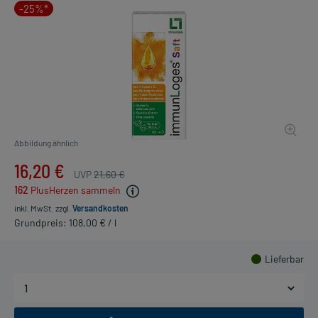
-25%*
Abbildung ähnlich
16,20 €
UVP
21,60 €
162
PlusHerzen sammeln
inkl. MwSt.
zzgl.
Versandkosten
Grundpreis: 108,00 € / l
Lieferbar