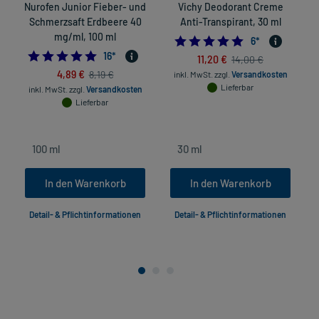
Nurofen Junior Fieber- und
Vichy Deodorant Creme
Schmerzsaft Erdbeere 40
Anti-Transpirant, 30 ml
mg/ml, 100 ml
4.8333333333333
6
*
5.0
16
*
11,20 €
14,00 €
4,89 €
8,19 €
inkl. MwSt.
zzgl.
Versandkosten
Lieferbar
inkl. MwSt.
zzgl.
Versandkosten
Lieferbar
In den Warenkorb
In den Warenkorb
Detail- & Pflichtinformationen
Detail- & Pflichtinformationen