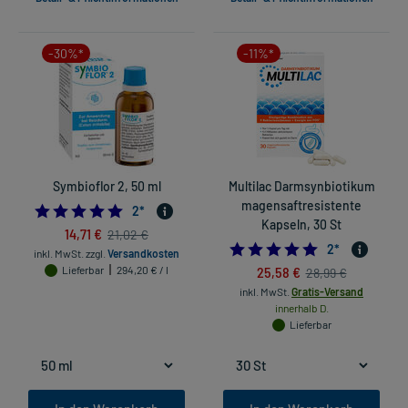
-30%*
-11%*
Symbioflor 2, 50 ml
Multilac Darmsynbiotikum
magensaftresistente
5.0
2
*
Kapseln, 30 St
14,71 €
21,02 €
5.0
2
*
inkl. MwSt.
zzgl.
Versandkosten
Lieferbar
294,20 € / l
25,58 €
28,99 €
inkl. MwSt.
Gratis-Versand
innerhalb D.
Lieferbar