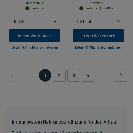
innerhalb D.
innerhalb D.
Lieferbar
Lieferbar
79,89 € / l
In den Warenkorb
In den Warenkorb
Detail- & Pflichtinformationen
Detail- & Pflichtinformationen
1
2
3
4
Immunsystem Nahrungsergänzung für den Alltag
Die richtige Versorgung mit Spurenelementen und