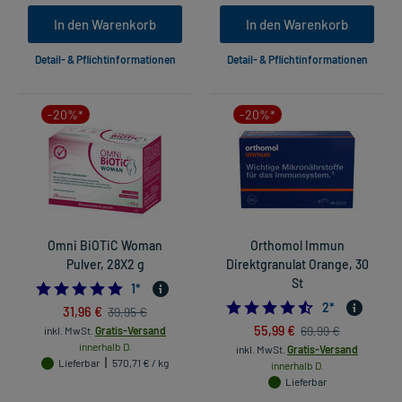
In den Warenkorb
In den Warenkorb
Detail- & Pflichtinformationen
Detail- & Pflichtinformationen
-20%*
-20%*
Omni BiOTiC Woman
Orthomol Immun
Pulver, 28X2 g
Direktgranulat Orange, 30
St
5.0
1
*
4.5
2
*
31,96 €
39,95 €
55,99 €
69,99 €
inkl. MwSt.
Gratis-Versand
innerhalb D.
inkl. MwSt.
Gratis-Versand
Lieferbar
570,71 € / kg
innerhalb D.
Lieferbar