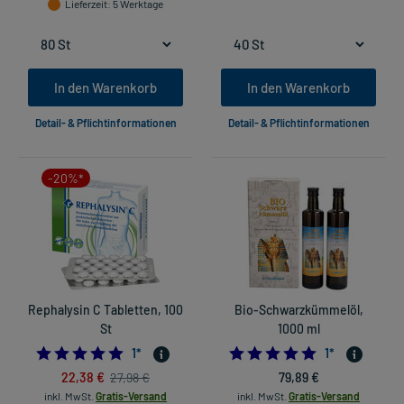
Lieferzeit
: 5 Werktage
In den Warenkorb
In den Warenkorb
Detail- & Pflichtinformationen
Detail- & Pflichtinformationen
-20%*
Rephalysin C Tabletten, 100
Bio-Schwarzkümmelöl,
St
1000 ml
5.0
5.0
1
*
1
*
22,38 €
79,89 €
27,98 €
inkl. MwSt.
Gratis-Versand
inkl. MwSt.
Gratis-Versand