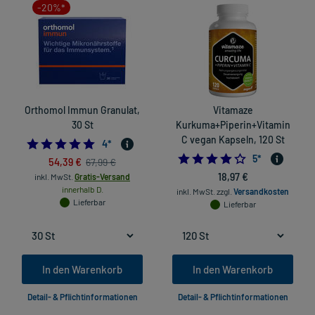
-20%*
Orthomol Immun Granulat,
Vitamaze
30 St
Kurkuma+Piperin+Vitamin
C vegan Kapseln, 120 St
4.75
4
*
4.2
5
*
54,39 €
67,99 €
18,97 €
inkl. MwSt.
Gratis-Versand
innerhalb D.
inkl. MwSt.
zzgl.
Versandkosten
Lieferbar
Lieferbar
In den Warenkorb
In den Warenkorb
Detail- & Pflichtinformationen
Detail- & Pflichtinformationen