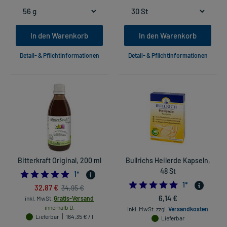
In den Warenkorb
In den Warenkorb
Detail- & Pflichtinformationen
Detail- & Pflichtinformationen
Bitterkraft Original, 200 ml
Bullrichs Heilerde Kapseln,
48 St
5.0
1
*
5.0
1
*
32,87 €
34,95 €
6,14 €
inkl. MwSt.
Gratis-Versand
innerhalb D.
inkl. MwSt.
zzgl.
Versandkosten
Lieferbar
164,35 € / l
Lieferbar