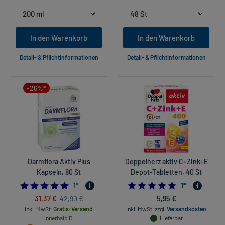
In den Warenkorb
In den Warenkorb
Detail- & Pflichtinformationen
Detail- & Pflichtinformationen
-26%*
Darmflora Aktiv Plus
Doppelherz aktiv C+Zink+E
Kapseln, 80 St
Depot-Tabletten, 40 St
5.0
5.0
1
*
1
*
31,37 €
5,95 €
42,90 €
inkl. MwSt.
Gratis-Versand
inkl. MwSt.
zzgl.
Versandkosten
innerhalb D.
Lieferbar