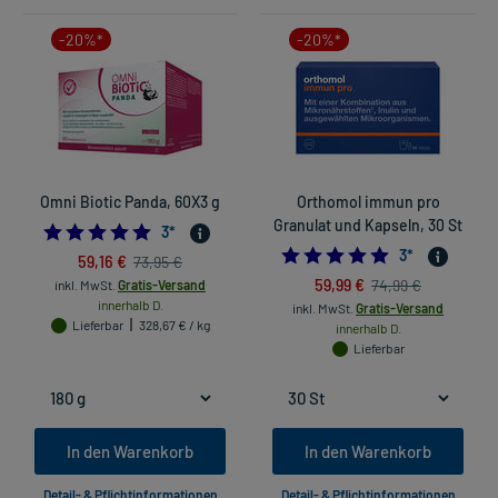
-20%*
-20%*
Omni Biotic Panda, 60X3 g
Orthomol immun pro
Granulat und Kapseln, 30 St
5.0
3
*
5.0
3
*
59,16 €
73,95 €
59,99 €
74,99 €
inkl. MwSt.
Gratis-Versand
innerhalb D.
inkl. MwSt.
Gratis-Versand
Lieferbar
328,67 € / kg
innerhalb D.
Lieferbar
In den Warenkorb
In den Warenkorb
Detail- & Pflichtinformationen
Detail- & Pflichtinformationen