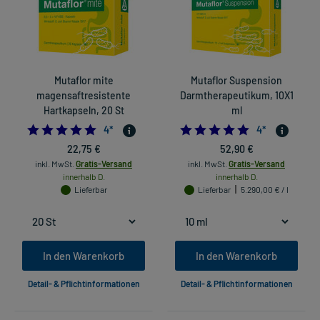
Mutaflor mite
Mutaflor Suspension
magensaftresistente
Darmtherapeutikum, 10X1
Hartkapseln, 20 St
ml
5.0
5.0
4
*
4
*
22,75 €
52,90 €
inkl. MwSt.
Gratis-Versand
inkl. MwSt.
Gratis-Versand
innerhalb D.
innerhalb D.
Lieferbar
Lieferbar
5.290,00 € / l
In den Warenkorb
In den Warenkorb
Detail- & Pflichtinformationen
Detail- & Pflichtinformationen