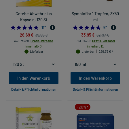
Cetebe Abwehr plus
Symbioflor 1 Tropfen, 3X50
Kapseln, 120 St
ml
4.636363636363637
4.6
11
*
5
*
26,69 €
33,95 €
39,99 €
52,97 €
inkl. MwSt.
Gratis-Versand
inkl. MwSt.
Gratis-Versand
innerhalb D.
innerhalb D.
Lieferbar
Lieferbar
226,33 € / l
In den Warenkorb
In den Warenkorb
Detail- & Pflichtinformationen
Detail- & Pflichtinformationen
-20%*