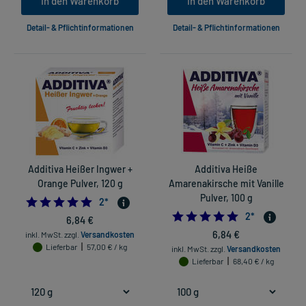
In den Warenkorb
In den Warenkorb
Detail- & Pflichtinformationen
Detail- & Pflichtinformationen
Additiva Heißer Ingwer +
Additiva Heiße
Orange Pulver, 120 g
Amarenakirsche mit Vanille
Pulver, 100 g
5.0
2
*
5.0
2
*
6,84 €
6,84 €
inkl. MwSt.
zzgl.
Versandkosten
Lieferbar
57,00 € / kg
inkl. MwSt.
zzgl.
Versandkosten
Lieferbar
68,40 € / kg