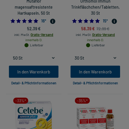
Mutaflor
Orthomol Immun
magensaftresistente
Trinkfläschchen/Tabletten,
Hartkapseln, 50 St
30 St
5.0
4.866666666666
16
*
15
*
52,39 €
58,39 €
72,99 €
inkl. MwSt.
Gratis-Versand
inkl. MwSt.
Gratis-Versand
innerhalb D.
innerhalb D.
Lieferbar
Lieferbar
In den Warenkorb
In den Warenkorb
Detail- & Pflichtinformationen
Detail- & Pflichtinformationen
-33%*
-35%*