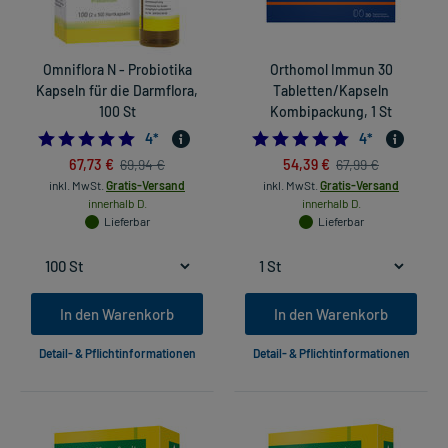
Omniflora N - Probiotika
Orthomol Immun 30
Kapseln für die Darmflora,
Tabletten/Kapseln
100 St
Kombipackung, 1 St
5.0
5.0
4
*
4
*
67,73 €
54,39 €
69,94 €
67,99 €
inkl. MwSt.
Gratis-Versand
inkl. MwSt.
Gratis-Versand
innerhalb D.
innerhalb D.
Lieferbar
Lieferbar
In den Warenkorb
In den Warenkorb
Detail- & Pflichtinformationen
Detail- & Pflichtinformationen