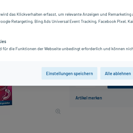
Darreichung:
Gr
Inhalt:
10
 wird das Klickverhalten erfasst, um relevante Anzeigen und Remarketing
PZN:
11
Google Retargeting, Bing Ads Universal Event Tracking, Facebook Pixel, Ka
Hersteller:
M
3,29 €
33
PlusHerzen samm
kies
inkl. MwSt.
zzgl.
Versandkosten
d für die Funktionen der Webseite unbedingt erforderlich und können nich
Grundpreis: 21,93 € / kg
Einstellungen speichern
Alle ablehnen