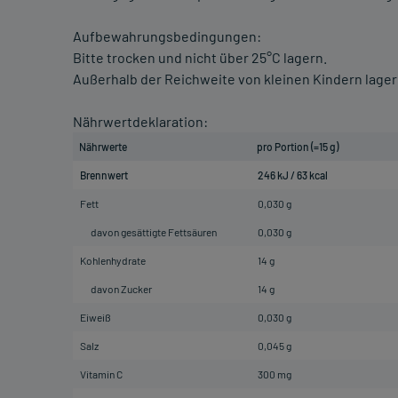
Aufbewahrungsbedingungen:
Bitte trocken und nicht über 25°C lagern.
Außerhalb der Reichweite von kleinen Kindern lager
Nährwertdeklaration:
Nährwerte
pro Portion (=15 g)
Brennwert
246 kJ / 63 kcal
Fett
0,030 g
davon gesättigte Fettsäuren
0,030 g
Kohlenhydrate
14 g
davon Zucker
14 g
Eiweiß
0,030 g
Salz
0,045 g
Vitamin C
300 mg