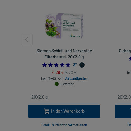
Sidroga Schlaf- und Nerventee
Sidrog
Filterbeutel, 20X2.0 g
4.666666666666667
3
*
4,28 €
5,70 €
in
inkl. MwSt.
zzgl.
Versandkosten
Lieferbar
In den Warenkorb
Detail- & Pflichtinformationen
De