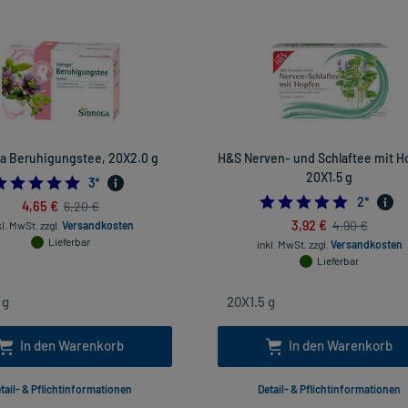
a Beruhigungstee, 20X2.0 g
H&S Nerven- und Schlaftee mit H
20X1.5 g
5.0
3
*
5.0
2
*
4,65 €
6,20 €
3,92 €
4,90 €
kl. MwSt.
zzgl.
Versandkosten
Lieferbar
inkl. MwSt.
zzgl.
Versandkosten
Lieferbar
In den Warenkorb
In den Warenkorb
tail- & Pflichtinformationen
Detail- & Pflichtinformationen