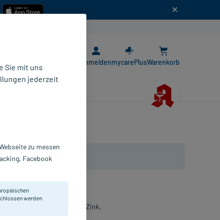
n
E-Rezept App
Anmelden
mycarePlus
Warenkorb
 Sie mit uns
llungen jederzeit
r Webseite zu messen
Tracking, Facebook
uropäischen
eschlossen werden
min C und dem Mineralstoff Zink.