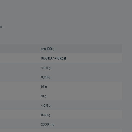
n.
pro 100 g
1639 kJ / 418 kcal
< 0,5 g
0,20 g
93 g
91 g
< 0,5 g
0,30 g
2000 mg