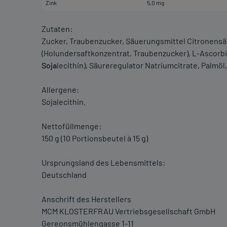
Zink
5,0 mg
Zutaten:
Zucker, Traubenzucker, Säuerungsmittel Citronensä
(Holundersaftkonzentrat, Traubenzucker), L-Ascorbin
Soja
lecithin), Säureregulator Natriumcitrate, Palmöl,
Allergene:
Sojalecithin.
Nettofüllmenge:
150 g (10 Portionsbeutel à 15 g)
Ursprungsland des Lebensmittels:
Deutschland
Anschrift des Herstellers
MCM KLOSTERFRAU Vertriebsgesellschaft GmbH
Gereonsmühlengasse 1-11