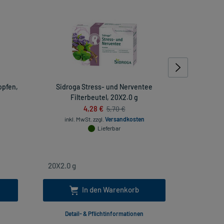
opfen,
Sidroga Stress- und Nerventee
Schlaf- 
Filterbeutel, 20X2.0 g
4,28 €
5,70 €
inkl. MwSt.
zzgl.
Versandkosten
Lieferbar
inkl
In den Warenkorb
Detail- & Pflichtinformationen
Deta