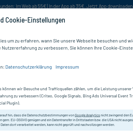
unden: Im Web ab 55€ | In der App ab 35€. Jetzt App downloade
d Cookie-Einstellungen
es um zu erfahren, wann Sie unsere Webseite besuchen und wie
e Nutzererfahrung zu verbessern. Sie können Ihre Cookie-Einste
nlösen
Rezeptur
Aktion %
en:
Datenschutzerklärung
Impressum
Haus- & Wellnesstee
/
Klosterfrau Broncholind heißer Holunder Granulat
s können wir Besuche und Trafficquellen zählen, um die Leistung unsere
Nur für kurze Zeit:
Gratis-Versand* ab 19€ Mindestbestellwert!
fahrung zu verbessern (Criteo, Google Signals, Bing Ads Universal Event 
ial Plugin).
er Holunder
Klosterfrau
arauf hin, dass die Datenschutzbestimmungen von
Google Analytics
nicht zwingend den E
n gem. EU-DSGVO genügen und ein Datentransfer in Drittstaaten bzw. die USA nicht ausg
 Daten dort verarbeitet werden, kann nicht geprüft und nachvollzogen werden.
Nahrungsergänzungsmittel mit Vita