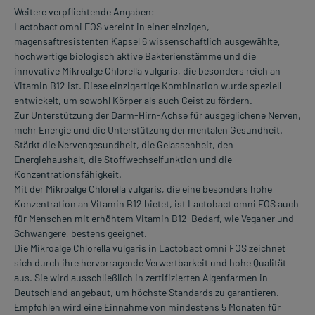
Weitere verpflichtende Angaben:
Lactobact omni FOS vereint in einer einzigen,
magensaftresistenten Kapsel 6 wissenschaftlich ausgewählte,
hochwertige biologisch aktive Bakterienstämme und die
innovative Mikroalge Chlorella vulgaris, die besonders reich an
Vitamin B12 ist. Diese einzigartige Kombination wurde speziell
entwickelt, um sowohl Körper als auch Geist zu fördern.
Zur Unterstützung der Darm-Hirn-Achse für ausgeglichene Nerven,
mehr Energie und die Unterstützung der mentalen Gesundheit.
Stärkt die Nervengesundheit, die Gelassenheit, den
Energiehaushalt, die Stoffwechselfunktion und die
Konzentrationsfähigkeit.
Mit der Mikroalge Chlorella vulgaris, die eine besonders hohe
Konzentration an Vitamin B12 bietet, ist Lactobact omni FOS auch
für Menschen mit erhöhtem Vitamin B12-Bedarf, wie Veganer und
Schwangere, bestens geeignet.
Die Mikroalge Chlorella vulgaris in Lactobact omni FOS zeichnet
sich durch ihre hervorragende Verwertbarkeit und hohe Qualität
aus. Sie wird ausschließlich in zertifizierten Algenfarmen in
Deutschland angebaut, um höchste Standards zu garantieren.
Empfohlen wird eine Einnahme von mindestens 5 Monaten für