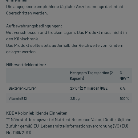
Die angegebene empfohlene tägliche Verzehrsmenge darf nicht
überschritten werden.
Aufbewahrungsbedingungen:
Gut verschlossen und trocken lagern. Das Produkt muss nicht in
den Kühlschrank.
Das Produkt sollte stets außerhalb der Reichweite von Kindern
gelagert werden.
Nährwertdeklaration:
Menqe pro Tagesportion (2
%
Kapseln)
NRV**
Bakterienkulturen
2x10
(2 Milliarden) KBE
k.A.
9
Vitamin B12
2,5 µg
100 %
KBE = koloniebildende Einheiten
** Nährstoffbezugswerte (Nutrient Reference Value) für die tägliche
Zufuhr gemäß EU-Lebensmittelinformationsverordnung (VO (EU)
Nr. 1169/2011)