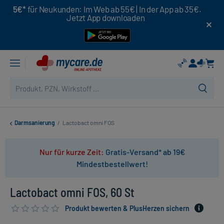
5€*
für Neukunden: Im Web ab 55€ | In der App ab 35€.
Jetzt App downloaden
Darmsanierung
/
Lactobact omni FOS
Nur für kurze Zeit:
Gratis-Versand* ab 19€
Mindestbestellwert!
Lactobact omni FOS, 60 St
Produkt bewerten & PlusHerzen sichern