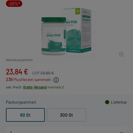
-20%*
Abbildung ähnlich
23,84 €
UVP
29,80 €
239
PlusHerzen sammeln
inkl. MwSt.
Gratis-Versand
innerhalb D.
Packungseinheit
Lieferbar
60 St
300 St