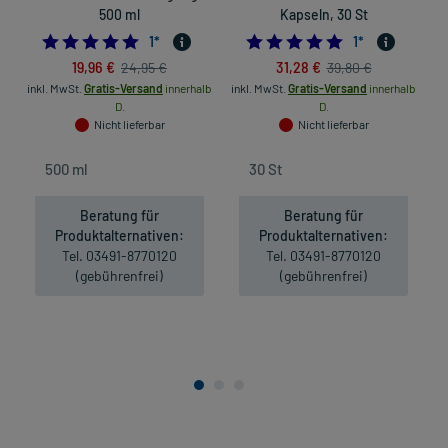
500 ml
Kapseln, 30 St
5.0
5.0
1
*
1
*
19,96 €
31,28 €
24,95 €
39,80 €
inkl. MwSt.
Gratis-Versand
innerhalb
inkl. MwSt.
Gratis-Versand
innerhalb
D.
D.
Nicht lieferbar
Nicht lieferbar
Beratung für
Beratung für
Produktalternativen:
Produktalternativen:
Tel. 03491-8770120
Tel. 03491-8770120
(gebührenfrei)
(gebührenfrei)