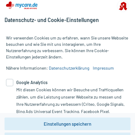
Datenschutz- und Cookie-Einstellungen
Wir verwenden Cookies um zu erfahren, wann Sie unsere Webseite
besuchen und wie Sie mit uns interagieren, um Ihre
Nutzererfahrung zu verbessern. Sie können Ihre Cookie-
Alle Preise gelten inkl. MwSt., ggf. zzgl. Versandkosten
Einstellungen jederzeit ändern.
Informationen auf dieser Website werden ausschließlich für
informative Zwecke zur Verfügung gestellt. Sie ersetzen keinesfalls
Nähere Informationen:
Datenschutzerklärung
Impressum
die Untersuchung und Behandlung durch einen Arzt. Bitte
beachten Sie, dass hierdurch weder Diagnosen gestellt noch
Google Analytics
Therapien eingeleitet werden können. | Diese Webseite benutzt
Mit diesen Cookies können wir Besuche und Trafficquellen
Google Analytics. Lesen Sie bitte dazu die wichtigen Hinweise in
unserer Datenschutzerklärung. Für den Widerruf einer Bestellung
zählen, um die Leistung unserer Webseite zu messen und
nutzen Sie das Formular:
Ihre Nutzererfahrung zu verbessern (Criteo, Google Signals,
Bing Ads Universal Event Tracking, Facebook Pixel,
Vertrag widerrufen
Youtube-Social Plugin).
Einstellungen speichern
Wir weisen darauf hin, dass die