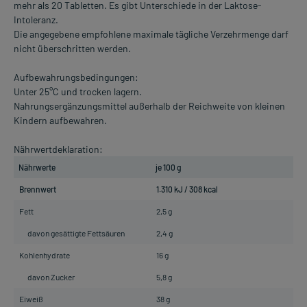
mehr als 20 Tabletten. Es gibt Unterschiede in der Laktose-
Intoleranz.
Die angegebene empfohlene maximale tägliche Verzehrmenge darf
nicht überschritten werden.
Aufbewahrungsbedingungen:
Unter 25°C und trocken lagern.
Nahrungsergänzungsmittel außerhalb der Reichweite von kleinen
Kindern aufbewahren.
Nährwertdeklaration:
Nährwerte
je 100 g
Brennwert
1.310 kJ / 308 kcal
Fett
2,5 g
davon gesättigte Fettsäuren
2,4 g
Kohlenhydrate
16 g
davon Zucker
5,8 g
Eiweiß
38 g