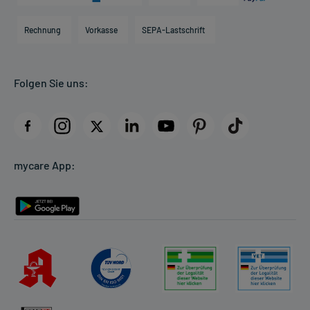
Karriere
Hilfsmittelbox
Engagement
Direktabrechnung PKV
Rechnung
Vorkasse
SEPA-Lastschrift
Partner
Apotheke vor Ort
Kundenbewertungen
Folgen Sie uns:
AGB
Impressum
Datenschutz
Cookie-Einstellungen
mycare App:
Rückgabe/Widerruf
Barrierefreiheitserklärung