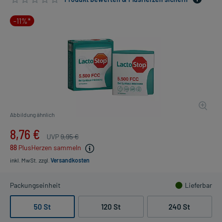
-11%*
Abbildung ähnlich
8,76 €
UVP
9,95 €
88
PlusHerzen sammeln
inkl. MwSt.
zzgl.
Versandkosten
Packungseinheit
Lieferbar
50 St
120 St
240 St