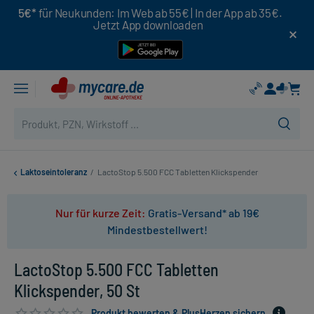
5€*
für Neukunden: Im Web ab 55€ | In der App ab 35€.
Jetzt App downloaden
Laktoseintoleranz
/
LactoStop 5.500 FCC Tabletten Klickspender
Nur für kurze Zeit:
Gratis-Versand* ab 19€
Mindestbestellwert!
LactoStop 5.500 FCC Tabletten
Klickspender, 50 St
Produkt bewerten & PlusHerzen sichern