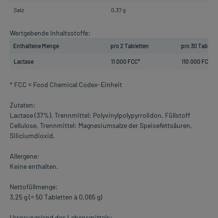
Salz
0,37 g
Wertgebende Inhaltsstoffe:
Enthaltene Menge
pro 2 Tabletten
pro 30 Tablett
Lactase
11.000 FCC*
110.000 FCC
* FCC = Food Chemical Codex-Einheit
Zutaten:
Lactase (37%), Trennmittel: Polyvinylpolypyrrolidon, Füllstoff
Cellulose, Trennmittel: Magnesiumsalze der Speisefettsäuren,
Siliciumdioxid.
Allergene:
Keine enthalten.
Nettofüllmenge:
3,25 g (= 50 Tabletten à 0,065 g)
Ursprungsland des Lebensmittels: