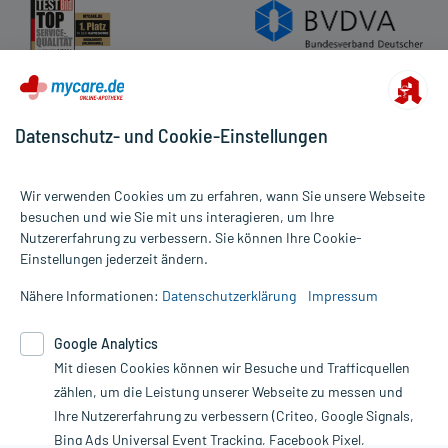
Datenschutz- und Cookie-Einstellungen
Wir verwenden Cookies um zu erfahren, wann Sie unsere Webseite
besuchen und wie Sie mit uns interagieren, um Ihre
Nutzererfahrung zu verbessern. Sie können Ihre Cookie-
Alle Preise gelten inkl. MwSt., ggf. zzgl. Versandkosten
Einstellungen jederzeit ändern.
Informationen auf dieser Website werden ausschließlich für
informative Zwecke zur Verfügung gestellt. Sie ersetzen keinesfalls
Nähere Informationen:
Datenschutzerklärung
Impressum
die Untersuchung und Behandlung durch einen Arzt. Bitte
beachten Sie, dass hierdurch weder Diagnosen gestellt noch
Google Analytics
Therapien eingeleitet werden können. | Diese Webseite benutzt
Mit diesen Cookies können wir Besuche und Trafficquellen
Google Analytics. Lesen Sie bitte dazu die wichtigen Hinweise in
unserer Datenschutzerklärung. Für den Widerruf einer Bestellung
zählen, um die Leistung unserer Webseite zu messen und
nutzen Sie das Formular:
Ihre Nutzererfahrung zu verbessern (Criteo, Google Signals,
Bing Ads Universal Event Tracking, Facebook Pixel,