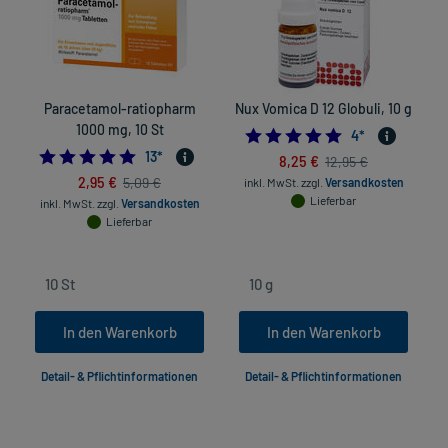
Paracetamol-ratiopharm
Nux Vomica D 12 Globuli, 10 g
1000 mg, 10 St
4.75
4
*
5.0
13
*
8,25 €
12,95 €
2,95 €
5,09 €
inkl. MwSt.
zzgl.
Versandkosten
Lieferbar
inkl. MwSt.
zzgl.
Versandkosten
Lieferbar
In den Warenkorb
In den Warenkorb
Detail- & Pflichtinformationen
Detail- & Pflichtinformationen