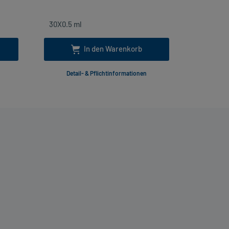
In den Warenkorb
Detail- & Pflichtinformationen
Deta