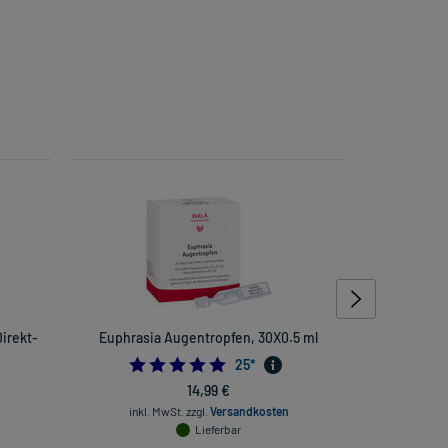
irekt-
Euphrasia Augentropfen, 30X0.5 ml
Trich
4.96
25
*
14,99 €
inkl. MwSt.
zzgl.
Versandkosten
inkl
Lieferbar