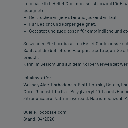
Locobase Itch Relief Coolmousse ist sowohl für Erw
geeignet:
Bei trockener, gereizter und juckender Haut.
Für Gesicht und Körper geeignet.
Getestet und zugelassen für empfindliche und at
So wenden Sie Locobase Itch Relief Coolmousse rich
Sanft auf die betroffene Hautpartie auftragen. So o
braucht.
Kann im Gesicht und auf dem Körper verwendet wer
Inhaltsstoffe:
Wasser, Aloe-Barbadensis-Blatt-Extrakt, Betain, Lau
Coco-Glucosid-Tartrat, Polyglyceryl-10-Laurat, Pheno
Zitronensäure, Natriumhydroxid, Natriumbenzoat, K
Quelle: locobase.com
Stand: 04/2026