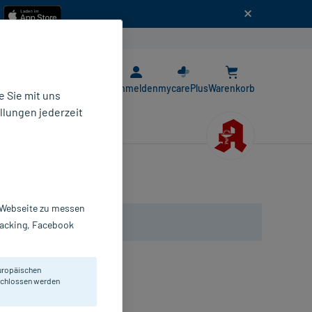
n
E-Rezept App
Anmelden
mycarePlus
Warenkorb
 Sie mit uns
llungen jederzeit
r Webseite zu messen
Tracking, Facebook
uropäischen
gereizter und juckender Haut.
eschlossen werden
chaum