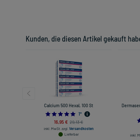
Kunden, die diesen Artikel gekauft hab
Calcium 500 Hexal, 100 St
Dermasen
5.0
1
*
16,95 €
29,13 €
inkl. MwSt.
zzgl.
Versandkosten
Lieferbar
inkl. 