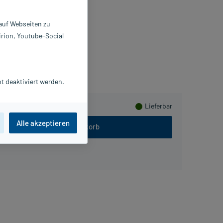
0 ml
431955
 auf Webseiten zu
ro Healthcare AB
irion, Youtube-Social
lusHerzen sammeln
t deaktiviert werden.
Lieferbar
Alle akzeptieren
In den Warenkorb