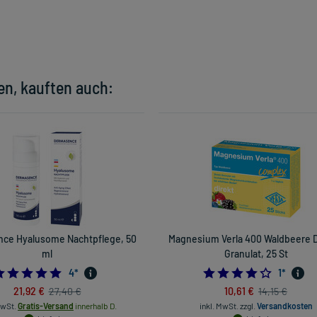
en, kauften auch:
ce Hyalusome Nachtpflege, 50
Magnesium Verla 400 Waldbeere D
ml
Granulat, 25 St
4.75
4.0
4
*
1
*
21,92 €
10,61 €
27,40 €
14,15 €
MwSt.
Gratis-Versand
innerhalb D.
inkl. MwSt.
zzgl.
Versandkosten