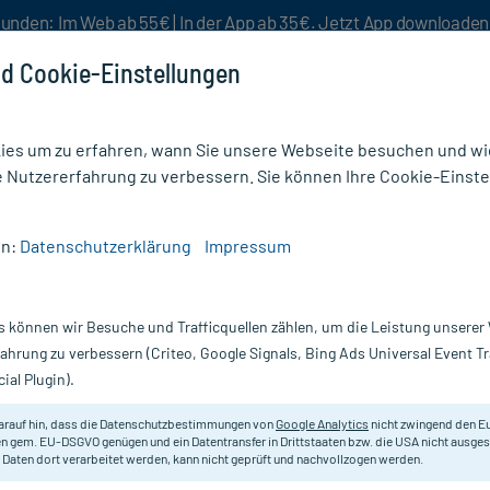
unden: Im Web ab 55€ | In der App ab 35€. Jetzt App downloade
d Cookie-Einstellungen
es um zu erfahren, wann Sie unsere Webseite besuchen und wie
e Nutzererfahrung zu verbessern. Sie können Ihre Cookie-Einste
nlösen
Rezeptur
Aktion %
en:
Datenschutzerklärung
Impressum
Locobase Anti-Juckreiz Schaum
s können wir Besuche und Trafficquellen zählen, um die Leistung unsere
Nur für kurze Zeit:
Gratis-Versand* ab 19€ Mindestbestellwert!
fahrung zu verbessern (Criteo, Google Signals, Bing Ads Universal Event 
ial Plugin).
um, 100 ml
arauf hin, dass die Datenschutzbestimmungen von
Google Analytics
nicht zwingend den E
Schnelle Linderung bei trockener, 
n gem. EU-DSGVO genügen und ein Datentransfer in Drittstaaten bzw. die USA nicht ausg
 Daten dort verarbeitet werden, kann nicht geprüft und nachvollzogen werden.
Darreichung:
S