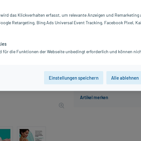
Inhalt:
10
PZN:
19
 wird das Klickverhalten erfasst, um relevante Anzeigen und Remarketing
Hersteller:
Ka
Google Retargeting, Bing Ads Universal Event Tracking, Facebook Pixel, Ka
12,92 €
UVP
15,95 €
130
P
inkl. MwSt.
zzgl.
Versandkosten
kies
Grundpreis: 129,20 € / l
d für die Funktionen der Webseite unbedingt erforderlich und können nich
Einstellungen speichern
Alle ablehnen