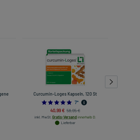
gene
Curcumin-Loges Kapseln, 120 St
Zamidine 1
5.0
7
*
693877551
40,99 €
58,95 €
inkl
inkl. MwSt.
Gratis-Versand
innerhalb D.
Lieferbar