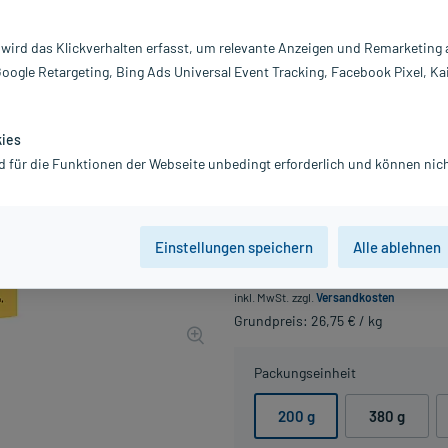
Darreichung:
Pu
 wird das Klickverhalten erfasst, um relevante Anzeigen und Remarketing
Inhalt:
20
Google Retargeting, Bing Ads Universal Event Tracking, Facebook Pixel, Ka
PZN:
0
Hersteller:
He
Information:
kies
d für die Funktionen der Webseite unbedingt erforderlich und können nich
Geschenk für Sie:
Gr
Jetzt ansehen
Einstellungen speichern
Alle ablehnen
5,35 €
UVP
6,29 €
54
Plus
inkl. MwSt.
zzgl.
Versandkosten
Grundpreis: 26,75 € / kg
Packungseinheit
200 g
380 g