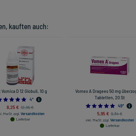
en, kauften auch:
 Vomica D 12 Globuli, 10 g
Vomex A Dragees 50 mg überzo
Tabletten, 20 St
4.75
4
*
4.836734
49
*
8,25 €
12,95 €
5,95 €
9,34 €
kl. MwSt.
zzgl.
Versandkosten
Lieferbar
inkl. MwSt.
zzgl.
Versandkosten
Lieferbar