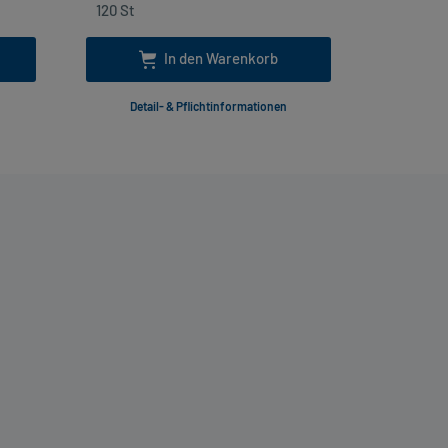
In den Warenkorb
Detail- & Pflichtinformationen
Deta