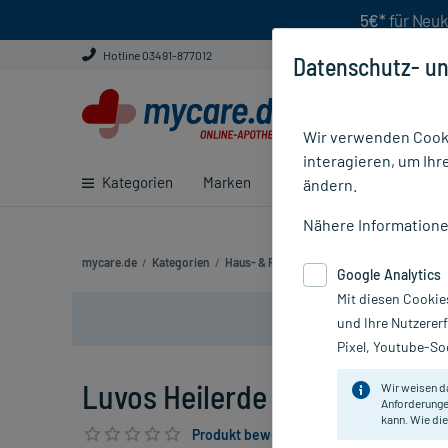
5€*
für Neuk
Hotline 03491-877012
Datenschutz- un
Wir verwenden Cooki
interagieren, um Ihr
Kategorien
Marken
Ratgeber
E-Rezept ei
ändern.
Nähere Information
mycare.de
/
Kategorien
/
Haus- & Reiseapotheke
/
Reise & Urlaub
/
Google Analytics
Mit diesen Cookie
und Ihre Nutzerer
Pixel, Youtube-Soc
Luvos Heilerde ultrafein, 200 
Wir weisen d
Anforderunge
kann. Wie die
Produkt bewerten & PlusHerzen sichern