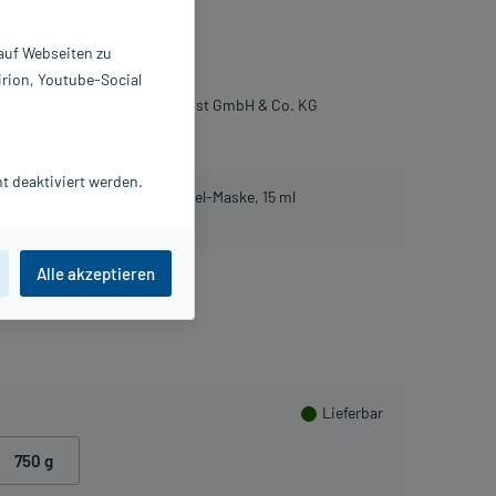
lver
 auf Webseiten zu
0 g
irion, Youtube-Social
5106080
ilerde-Gesellschaft Luvos Just GmbH & Co. KG
Beipackzettel als PDF
t deaktiviert werden.
atis Luvos Heilerde Anti-Pickel-Maske, 15 ml
Alle akzeptieren
Herzen sammeln
Lieferbar
750 g