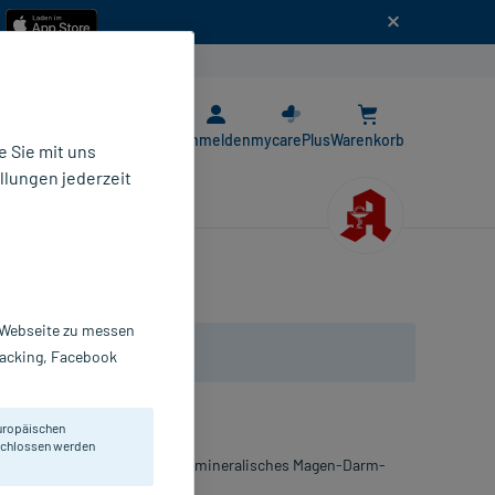
n
E-Rezept App
Anmelden
mycarePlus
Warenkorb
 Sie mit uns
llungen jederzeit
r Webseite zu messen
Tracking, Facebook
uropäischen
eschlossen werden
irkendes Arzneimittel, das als mineralisches Magen-Darm-