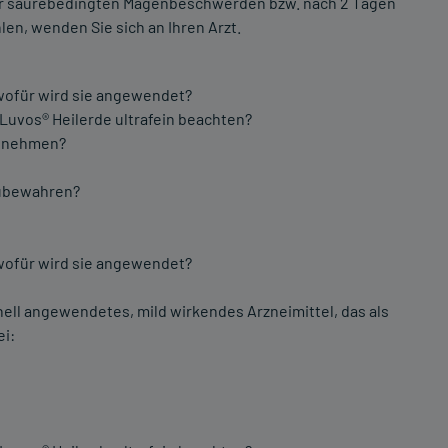
er säurebedingten Magenbeschwerden bzw. nach 2 Tagen
len, wenden Sie sich an Ihren Arzt.
d wofür wird sie angewendet?
 Luvos® Heilerde ultrafein beachten?
nzunehmen?
fzubewahren?
d wofür wird sie angewendet?
ionell angewendetes, mild wirkendes Arzneimittel, das als
ei: