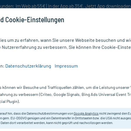
unden: Im Web ab 55€ | In der App ab 35€. Jetzt App downloade
d Cookie-Einstellungen
es um zu erfahren, wann Sie unsere Webseite besuchen und wie
e Nutzererfahrung zu verbessern. Sie können Ihre Cookie-Einste
nlösen
Rezeptur
Aktion %
en:
Datenschutzerklärung
Impressum
Luvos Heilerde ultrafein
s können wir Besuche und Trafficquellen zählen, um die Leistung unsere
Nur für kurze Zeit:
Gratis-Versand* ab 19€ Mindestbestellwert!
fahrung zu verbessern (Criteo, Google Signals, Bing Ads Universal Event 
ial Plugin).
g
Luvos
arauf hin, dass die Datenschutzbestimmungen von
Google Analytics
nicht zwingend den E
n gem. EU-DSGVO genügen und ein Datentransfer in Drittstaaten bzw. die USA nicht ausg
 Daten dort verarbeitet werden, kann nicht geprüft und nachvollzogen werden.
Traditionell angewendetes, mild w
Mittel verwendet wird.