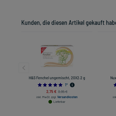
Kunden, die diesen Artikel gekauft hab
H&S Fenchel ungemischt, 20X2.2 g
Nux
5.0
1
*
2,75 €
3,95 €
inkl. MwSt.
zzgl.
Versandkosten
in
Lieferbar