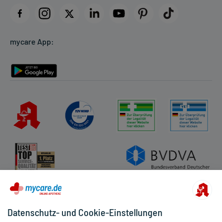
Datenschutz
Cookie-Einstellungen
mycare App:
Rückgabe/Widerruf
Barrierefreiheitserklärung
Datenschutz- und Cookie-Einstellungen