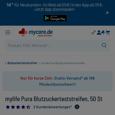
5€*
für Neukunden: Im Web ab 55€ | In der App ab 35€.
Jetzt App downloaden
Blutzuckerteststreifen
/
mylife Pura Blutzuckerteststreifen
Nur für kurze Zeit:
Gratis-Versand* ab 19€
Mindestbestellwert!
mylife Pura Blutzuckerteststreifen, 50 St
4.5
2 Kundenbewertungen*