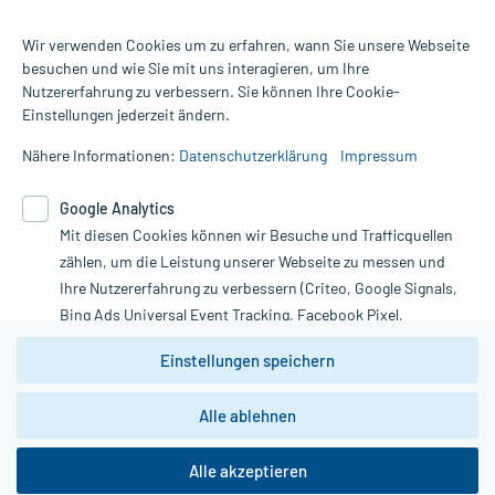
Wir verwenden Cookies um zu erfahren, wann Sie unsere Webseite
besuchen und wie Sie mit uns interagieren, um Ihre
Nutzererfahrung zu verbessern. Sie können Ihre Cookie-
Alle Preise gelten inkl. MwSt., ggf. zzgl. Versandkosten
Einstellungen jederzeit ändern.
Informationen auf dieser Website werden ausschließlich für
informative Zwecke zur Verfügung gestellt. Sie ersetzen keinesfalls
Nähere Informationen:
Datenschutzerklärung
Impressum
die Untersuchung und Behandlung durch einen Arzt. Bitte
beachten Sie, dass hierdurch weder Diagnosen gestellt noch
Google Analytics
Therapien eingeleitet werden können. | Diese Webseite benutzt
Mit diesen Cookies können wir Besuche und Trafficquellen
Google Analytics. Lesen Sie bitte dazu die wichtigen Hinweise in
unserer Datenschutzerklärung. Für den Widerruf einer Bestellung
zählen, um die Leistung unserer Webseite zu messen und
nutzen Sie das Formular:
Ihre Nutzererfahrung zu verbessern (Criteo, Google Signals,
Bing Ads Universal Event Tracking, Facebook Pixel,
Vertrag widerrufen
Youtube-Social Plugin).
Einstellungen speichern
Wir weisen darauf hin, dass die
Datenschutzbestimmungen von
Google Analytics
nicht
Alle ablehnen
*Hinweise zu unseren Aktionen und Bewertungen
zwingend den Europäischen Anforderungen gem. EU-
DSGVO genügen und ein Datentransfer in Drittstaaten bzw.
die USA nicht ausgeschlossen werden kann. Wie die
Alle akzeptieren
Daten dort verarbeitet werden, kann nicht geprüft und
nachvollzogen werden.
copyright @ 2026 Roland Helle e.K. - Versandapotheke - Alle Rechte vorbehalten