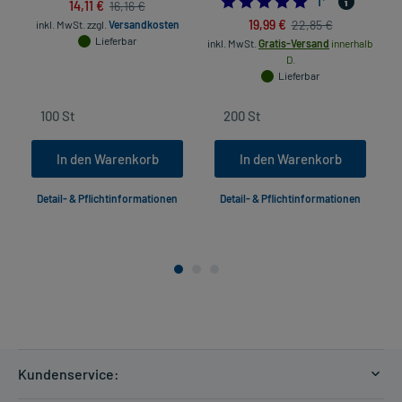
5.0
1
*
14,11 €
16,16 €
19,99 €
22,85 €
inkl. MwSt.
zzgl.
Versandkosten
Lieferbar
inkl. MwSt.
Gratis-Versand
innerhalb
in
D.
Lieferbar
In den Warenkorb
In den Warenkorb
Detail- & Pflichtinformationen
Detail- & Pflichtinformationen
Kundenservice: