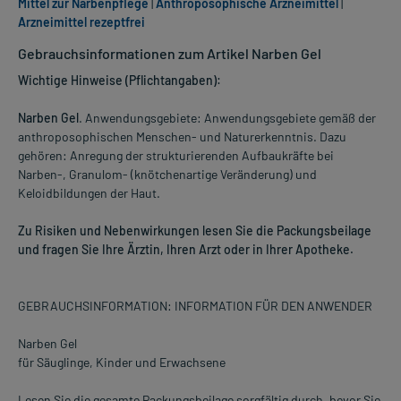
Mittel zur Narbenpflege
|
Anthroposophische Arzneimittel
|
Arzneimittel rezeptfrei
Gebrauchsinformationen zum Artikel Narben Gel
Wichtige Hinweise (Pflichtangaben):
Narben Gel
. Anwendungsgebiete: Anwendungsgebiete gemäß der
anthroposophischen Menschen- und Naturerkenntnis. Dazu
gehören: Anregung der strukturierenden Aufbaukräfte bei
Narben-, Granulom- (knötchenartige Veränderung) und
Keloidbildungen der Haut.
Zu Risiken und Nebenwirkungen lesen Sie die Packungsbeilage
und fragen Sie Ihre Ärztin, Ihren Arzt oder in Ihrer Apotheke.
GEBRAUCHSINFORMATION: INFORMATION FÜR DEN ANWENDER
Narben Gel
für Säuglinge, Kinder und Erwachsene
Lesen Sie die gesamte Packungsbeilage sorgfältig durch, bevor Sie