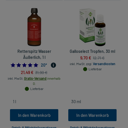
Retterspitz Wasser
Galloselect Tropfen, 30 ml
Äußerlich, 1 l
9,70 €
12,71 €
inkl. MwSt.
zzgl.
Versandkosten
5.0
20
*
Lieferbar
21,49 €
31,90 €
inkl. MwSt.
Gratis-Versand
innerhalb
D.
Lieferbar
In den Warenkorb
In den Warenkorb
Detail- & Pflichtinformationen
Detail- & Pflichtinformationen