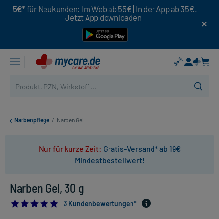
5€*
für Neukunden: Im Web ab 55€ | In der App ab 35€.
Jetzt App downloaden
Narbenpflege
/
Narben Gel
Nur für kurze Zeit:
Gratis-Versand* ab 19€
Mindestbestellwert!
Narben Gel, 30 g
5.0
3 Kundenbewertungen*