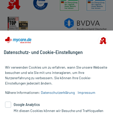
Datenschutz- und Cookie-Einstellungen
Wir verwenden Cookies um zu erfahren, wann Sie unsere Webseite
besuchen und wie Sie mit uns interagieren, um Ihre
Nutzererfahrung zu verbessern. Sie können Ihre Cookie-
Alle Preise gelten inkl. MwSt., ggf. zzgl. Versandkosten
Einstellungen jederzeit ändern.
Informationen auf dieser Website werden ausschließlich für
informative Zwecke zur Verfügung gestellt. Sie ersetzen keinesfalls
Nähere Informationen:
Datenschutzerklärung
Impressum
die Untersuchung und Behandlung durch einen Arzt. Bitte
beachten Sie, dass hierdurch weder Diagnosen gestellt noch
Google Analytics
Therapien eingeleitet werden können. | Diese Webseite benutzt
Mit diesen Cookies können wir Besuche und Trafficquellen
Google Analytics. Lesen Sie bitte dazu die wichtigen Hinweise in