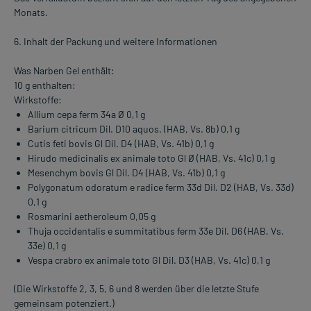
Monats.
6. Inhalt der Packung und weitere Informationen
Was Narben Gel enthält:
10 g enthalten:
Wirkstoffe:
Allium cepa ferm 34a Ø 0,1 g
Barium citricum Dil. D10 aquos. (HAB, Vs. 8b) 0,1 g
Cutis feti bovis Gl Dil. D4 (HAB, Vs. 41b) 0,1 g
Hirudo medicinalis ex animale toto Gl Ø (HAB, Vs. 41c) 0,1 g
Mesenchym bovis Gl Dil. D4 (HAB, Vs. 41b) 0,1 g
Polygonatum odoratum e radice ferm 33d Dil. D2 (HAB, Vs. 33d)
0,1 g
Rosmarini aetheroleum 0,05 g
Thuja occidentalis e summitatibus ferm 33e Dil. D6 (HAB, Vs.
33e) 0,1 g
Vespa crabro ex animale toto Gl Dil. D3 (HAB, Vs. 41c) 0,1 g
(Die Wirkstoffe 2, 3, 5, 6 und 8 werden über die letzte Stufe
gemeinsam potenziert.)