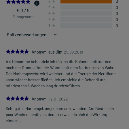
5.0
5
3
4
0
5,0 / 5
3
0
3 insgesamt
2
0
1
0
5.0
Anonym aus Ulm
25.09.2019
Als Hebamme behandele ich täglich die Kaiserschnittnarben
nach der Granulation der Wunde mit dem Narbengel von Wala.
Das Narbengewebe wird weicher und die Energie der Meridiane
kann wieder besser fließen. Ich empfehle die Behandlung
mindestens 4 Wochen lang durchzuführen.
5.0
Anonym
12.01.2022
Sehr gutes Narbengel, angenehm anzuwenden. Am Besten ein
paar Wochen benützen, dauert etwas bis sich die Wirkung
einstellt.