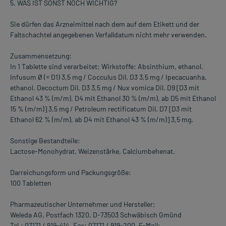
5. WAS IST SONST NOCH WICHTIG?
Sie dürfen das Arzneimittel nach dem auf dem Etikett und der
Faltschachtel angegebenen Verfalldatum nicht mehr verwenden.
Zusammensetzung:
In 1 Tablette sind verarbeitet: Wirkstoffe: Absinthium, ethanol.
Infusum Ø (= D1) 3,5 mg / Cocculus Dil. D3 3,5 mg / Ipecacuanha,
ethanol. Decoctum Dil. D3 3,5 mg / Nux vomica Dil. D9 [D3 mit
Ethanol 43 % (m/m), D4 mit Ethanol 30 % (m/m), ab D5 mit Ethanol
15 % (m/m)] 3,5 mg / Petroleum rectificatum Dil. D7 [D3 mit
Ethanol 62 % (m/m), ab D4 mit Ethanol 43 % (m/m)] 3,5 mg.
Sonstige Bestandteile:
Lactose-Monohydrat, Weizenstärke, Calciumbehenat.
Darreichungsform und Packungsgröße:
100 Tabletten
Pharmazeutischer Unternehmer und Hersteller:
Weleda AG, Postfach 1320, D-73503 Schwäbisch Gmünd
Tel.: 07171 / 919-414, Fax: 07171 / 919-200, E-Mail: