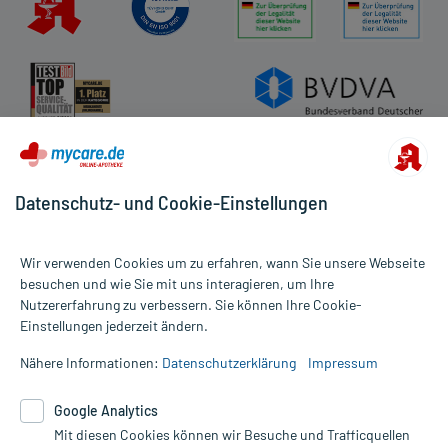
Datenschutz- und Cookie-Einstellungen
Wir verwenden Cookies um zu erfahren, wann Sie unsere Webseite
besuchen und wie Sie mit uns interagieren, um Ihre
Nutzererfahrung zu verbessern. Sie können Ihre Cookie-
Alle Preise gelten inkl. MwSt., ggf. zzgl. Versandkosten
Einstellungen jederzeit ändern.
Informationen auf dieser Website werden ausschließlich für
informative Zwecke zur Verfügung gestellt. Sie ersetzen keinesfalls
Nähere Informationen:
Datenschutzerklärung
Impressum
die Untersuchung und Behandlung durch einen Arzt. Bitte
beachten Sie, dass hierdurch weder Diagnosen gestellt noch
Google Analytics
Therapien eingeleitet werden können. | Diese Webseite benutzt
Mit diesen Cookies können wir Besuche und Trafficquellen
Google Analytics. Lesen Sie bitte dazu die wichtigen Hinweise in