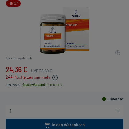
-15%*
Abbildung ähnlich
24,36 €
UVP
28,69 €
244
PlusHerzen sammeln
inkl. MwSt.
Gratis-Versand
innerhalb D.
Lieferbar
In den Warenkorb