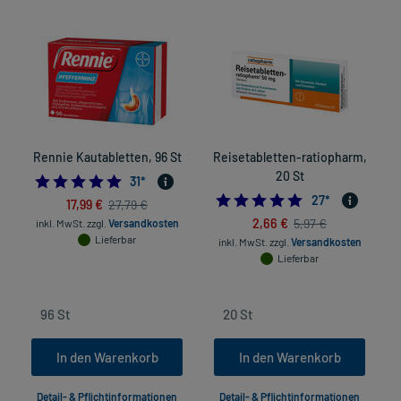
Rennie Kautabletten, 96 St
Reisetabletten-ratiopharm,
20 St
5.0
31
*
4.81481481481481
27
*
17,99 €
27,79 €
2,66 €
5,97 €
inkl. MwSt.
zzgl.
Versandkosten
Lieferbar
inkl. MwSt.
zzgl.
Versandkosten
Lieferbar
In den Warenkorb
In den Warenkorb
Detail- & Pflichtinformationen
Detail- & Pflichtinformationen