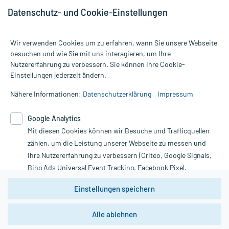
Datenschutz- und Cookie-Einstellungen
Wir verwenden Cookies um zu erfahren, wann Sie unsere Webseite
besuchen und wie Sie mit uns interagieren, um Ihre
Nutzererfahrung zu verbessern. Sie können Ihre Cookie-
Alle Preise gelten inkl. MwSt., ggf. zzgl. Versandkosten
Einstellungen jederzeit ändern.
Informationen auf dieser Website werden ausschließlich für
informative Zwecke zur Verfügung gestellt. Sie ersetzen keinesfalls
Nähere Informationen:
Datenschutzerklärung
Impressum
die Untersuchung und Behandlung durch einen Arzt. Bitte
beachten Sie, dass hierdurch weder Diagnosen gestellt noch
Google Analytics
Therapien eingeleitet werden können. | Diese Webseite benutzt
Mit diesen Cookies können wir Besuche und Trafficquellen
Google Analytics. Lesen Sie bitte dazu die wichtigen Hinweise in
unserer Datenschutzerklärung. Für den Widerruf einer Bestellung
zählen, um die Leistung unserer Webseite zu messen und
nutzen Sie das Formular:
Ihre Nutzererfahrung zu verbessern (Criteo, Google Signals,
Bing Ads Universal Event Tracking, Facebook Pixel,
Vertrag widerrufen
Youtube-Social Plugin).
Einstellungen speichern
Wir weisen darauf hin, dass die
Datenschutzbestimmungen von
Google Analytics
nicht
Alle ablehnen
*Hinweise zu unseren Aktionen und Bewertungen
zwingend den Europäischen Anforderungen gem. EU-
DSGVO genügen und ein Datentransfer in Drittstaaten bzw.