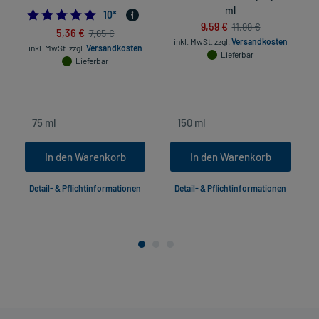
ml
5.0
10
*
9,59 €
11,99 €
5,36 €
7,65 €
inkl. MwSt.
zzgl.
Versandkosten
inkl. MwSt.
zzgl.
Versandkosten
Lieferbar
Lieferbar
In den Warenkorb
In den Warenkorb
Detail- & Pflichtinformationen
Detail- & Pflichtinformationen