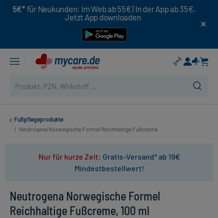
5€*
für Neukunden: Im Web ab 55€ | In der App ab 35€.
Jetzt App downloaden
Fußpflegeprodukte
/
Neutrogena Norwegische Formel Reichhaltige Fußcreme
Nur für kurze Zeit:
Gratis-Versand* ab 19€
Mindestbestellwert!
Neutrogena Norwegische Formel
Reichhaltige Fußcreme, 100 ml