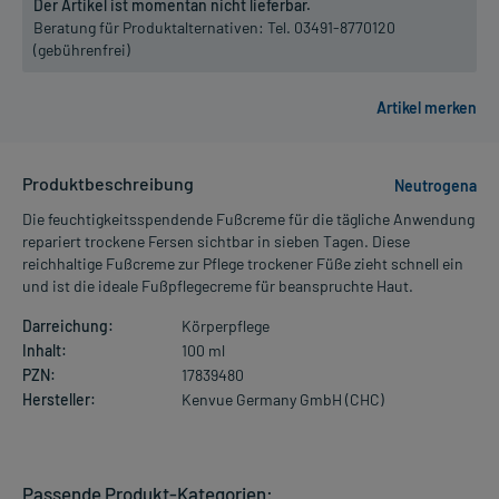
Der Artikel ist momentan nicht lieferbar.
Beratung für Produktalternativen:
Tel. 03491-8770120
(gebührenfrei)
Produktbeschreibung
Neutrogena
Die feuchtigkeitsspendende Fußcreme für die tägliche Anwendung
repariert trockene Fersen sichtbar in sieben Tagen. Diese
reichhaltige Fußcreme zur Pflege trockener Füße zieht schnell ein
und ist die ideale Fußpflegecreme für beanspruchte Haut.
Darreichung:
Körperpflege
Inhalt:
100 ml
PZN:
17839480
Hersteller:
Kenvue Germany GmbH (CHC)
Passende Produkt-Kategorien: