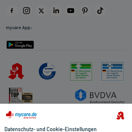
Impressum
Datenschutz
Cookie-Einstellungen
mycare App:
Rückgabe/Widerruf
Barrierefreiheitserklärung
Datenschutz- und Cookie-Einstellungen