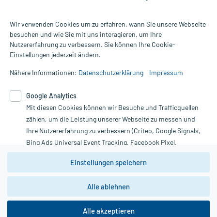
Wir verwenden Cookies um zu erfahren, wann Sie unsere Webseite
besuchen und wie Sie mit uns interagieren, um Ihre
Nutzererfahrung zu verbessern. Sie können Ihre Cookie-
Alle Preise gelten inkl. MwSt., ggf. zzgl. Versandkosten
Einstellungen jederzeit ändern.
Informationen auf dieser Website werden ausschließlich für
informative Zwecke zur Verfügung gestellt. Sie ersetzen keinesfalls
Nähere Informationen:
Datenschutzerklärung
Impressum
die Untersuchung und Behandlung durch einen Arzt. Bitte
beachten Sie, dass hierdurch weder Diagnosen gestellt noch
Google Analytics
Therapien eingeleitet werden können. | Diese Webseite benutzt
Mit diesen Cookies können wir Besuche und Trafficquellen
Google Analytics. Lesen Sie bitte dazu die wichtigen Hinweise in
unserer Datenschutzerklärung. Für den Widerruf einer Bestellung
zählen, um die Leistung unserer Webseite zu messen und
nutzen Sie das Formular:
Ihre Nutzererfahrung zu verbessern (Criteo, Google Signals,
Bing Ads Universal Event Tracking, Facebook Pixel,
Vertrag widerrufen
Youtube-Social Plugin).
Einstellungen speichern
Wir weisen darauf hin, dass die
Datenschutzbestimmungen von
Google Analytics
nicht
Alle ablehnen
*Hinweise zu unseren Aktionen und Bewertungen
zwingend den Europäischen Anforderungen gem. EU-
DSGVO genügen und ein Datentransfer in Drittstaaten bzw.
die USA nicht ausgeschlossen werden kann. Wie die
Alle akzeptieren
Daten dort verarbeitet werden, kann nicht geprüft und