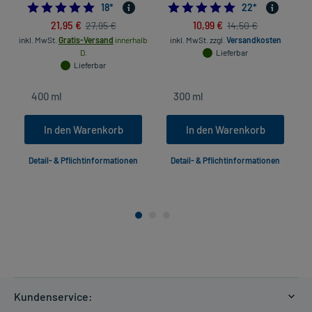
4.833333333333333
5.0
18
*
22
*
21,95 €
10,99 €
27,95 €
14,50 €
inkl. MwSt.
Gratis-Versand
innerhalb
inkl. MwSt.
zzgl.
Versandkosten
D.
Lieferbar
Lieferbar
In den Warenkorb
In den Warenkorb
Detail- & Pflichtinformationen
Detail- & Pflichtinformationen
Kundenservice: