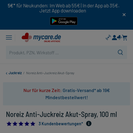
5€*
für Neukunden: Im Web ab 55€ | In der App ab 35€.
Jetzt App downloaden
Juckreiz
/
Noreiz Anti-Juckreiz Akut-Spray
Nur für kurze Zeit:
Gratis-Versand* ab 19€
Mindestbestellwert!
Noreiz Anti-Juckreiz Akut-Spray, 100 ml
5.0
3 Kundenbewertungen*