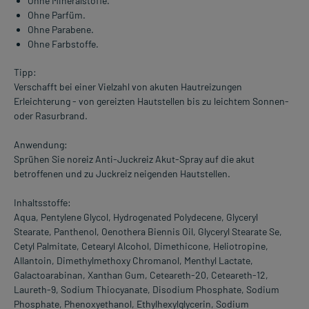
Ohne Mineralstoffe.
Ohne Parfüm.
Ohne Parabene.
Ohne Farbstoffe.
Tipp:
Verschafft bei einer Vielzahl von akuten Hautreizungen
Erleichterung - von gereizten Hautstellen bis zu leichtem Sonnen-
oder Rasurbrand.
Anwendung:
Sprühen Sie noreiz Anti-Juckreiz Akut-Spray auf die akut
betroffenen und zu Juckreiz neigenden Hautstellen.
Inhaltsstoffe:
Aqua, Pentylene Glycol, Hydrogenated Polydecene, Glyceryl
Stearate, Panthenol, Oenothera Biennis Oil, Glyceryl Stearate Se,
Cetyl Palmitate, Cetearyl Alcohol, Dimethicone, Heliotropine,
Allantoin, Dimethylmethoxy Chromanol, Menthyl Lactate,
Galactoarabinan, Xanthan Gum, Ceteareth-20, Ceteareth-12,
Laureth-9, Sodium Thiocyanate, Disodium Phosphate, Sodium
Phosphate, Phenoxyethanol, Ethylhexylglycerin, Sodium