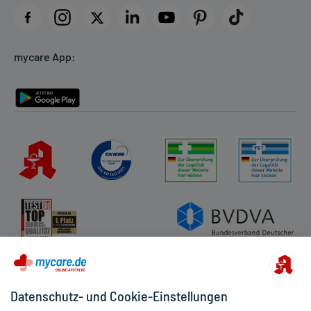
Datenschutz
Cookie-Einstellungen
mycare App:
Rückgabe/Widerruf
Barrierefreiheitserklärung
Datenschutz- und Cookie-Einstellungen