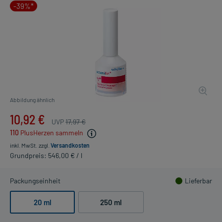
-39%*
Abbildung ähnlich
10,92 €
UVP
17,97 €
110
PlusHerzen sammeln
inkl. MwSt.
zzgl.
Versandkosten
Grundpreis: 546,00 € / l
Packungseinheit
Lieferbar
20 ml
250 ml