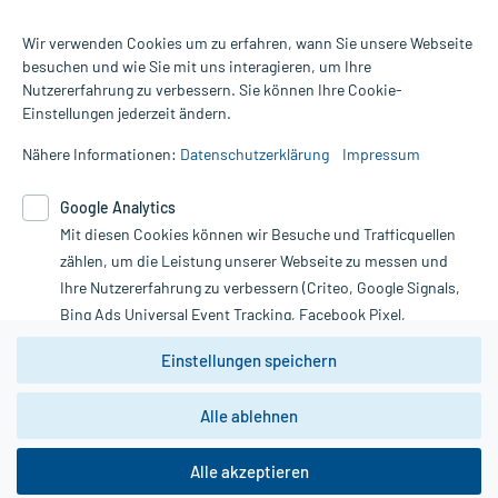
Wir verwenden Cookies um zu erfahren, wann Sie unsere Webseite
besuchen und wie Sie mit uns interagieren, um Ihre
Nutzererfahrung zu verbessern. Sie können Ihre Cookie-
Alle Preise gelten inkl. MwSt., ggf. zzgl. Versandkosten
Einstellungen jederzeit ändern.
Informationen auf dieser Website werden ausschließlich für
informative Zwecke zur Verfügung gestellt. Sie ersetzen keinesfalls
Nähere Informationen:
Datenschutzerklärung
Impressum
die Untersuchung und Behandlung durch einen Arzt. Bitte
beachten Sie, dass hierdurch weder Diagnosen gestellt noch
Google Analytics
Therapien eingeleitet werden können. | Diese Webseite benutzt
Mit diesen Cookies können wir Besuche und Trafficquellen
Google Analytics. Lesen Sie bitte dazu die wichtigen Hinweise in
unserer Datenschutzerklärung. Für den Widerruf einer Bestellung
zählen, um die Leistung unserer Webseite zu messen und
nutzen Sie das Formular:
Ihre Nutzererfahrung zu verbessern (Criteo, Google Signals,
Bing Ads Universal Event Tracking, Facebook Pixel,
Vertrag widerrufen
Youtube-Social Plugin).
Einstellungen speichern
Wir weisen darauf hin, dass die
Datenschutzbestimmungen von
Google Analytics
nicht
Alle ablehnen
*Hinweise zu unseren Aktionen und Bewertungen
zwingend den Europäischen Anforderungen gem. EU-
DSGVO genügen und ein Datentransfer in Drittstaaten bzw.
die USA nicht ausgeschlossen werden kann. Wie die
Alle akzeptieren
Daten dort verarbeitet werden, kann nicht geprüft und
nachvollzogen werden.
copyright @ 2026 Roland Helle e.K. - Versandapotheke - Alle Rechte vorbehalten