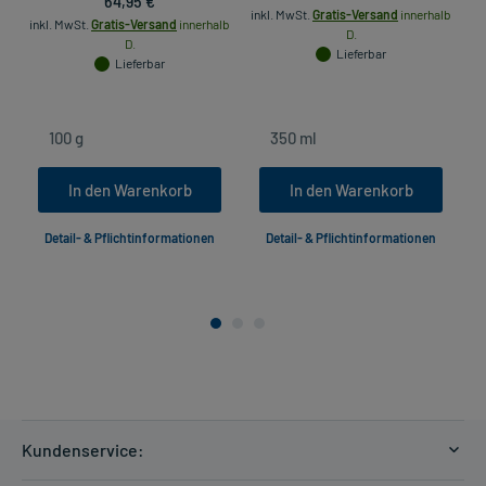
64,95 €
inkl. MwSt.
Gratis-Versand
innerhalb
inkl. MwSt.
Gratis-Versand
innerhalb
D.
D.
Lieferbar
Lieferbar
In den Warenkorb
In den Warenkorb
Detail- & Pflichtinformationen
Detail- & Pflichtinformationen
Kundenservice: