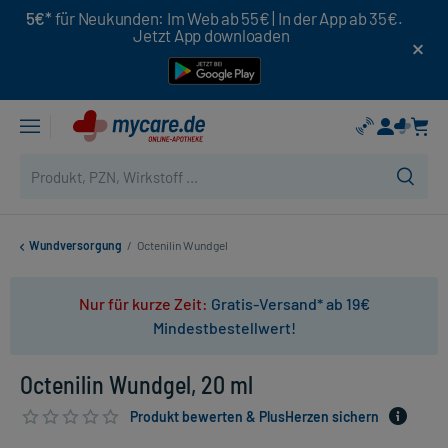
5€*
für Neukunden: Im Web ab 55€ | In der App ab 35€.
Jetzt App downloaden
Wundversorgung
/
Octenilin Wundgel
Nur für kurze Zeit:
Gratis-Versand* ab 19€
Mindestbestellwert!
Octenilin Wundgel, 20 ml
Produkt bewerten & PlusHerzen sichern