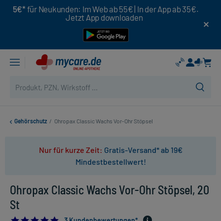
5€*
für Neukunden: Im Web ab 55€ | In der App ab 35€.
Jetzt App downloaden
Gehörschutz
/
Ohropax Classic Wachs Vor-Ohr Stöpsel
Nur für kurze Zeit:
Gratis-Versand* ab 19€
Mindestbestellwert!
Ohropax Classic Wachs Vor-Ohr Stöpsel, 20
St
5.0
3 Kundenbewertungen*