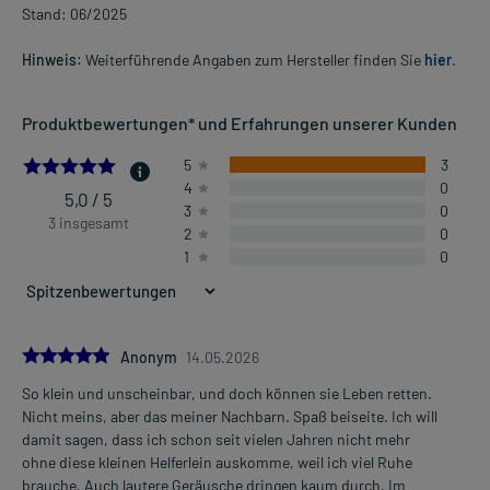
Stand: 06/2025
Hinweis:
Weiterführende Angaben zum Hersteller finden Sie
hier
.
Produktbewertungen* und Erfahrungen unserer Kunden
5.0
5
3
4
0
5,0 / 5
3
0
3 insgesamt
2
0
1
0
5.0
Anonym
14.05.2026
So klein und unscheinbar, und doch können sie Leben retten.
Nicht meins, aber das meiner Nachbarn. Spaß beiseite. Ich will
damit sagen, dass ich schon seit vielen Jahren nicht mehr
ohne diese kleinen Helferlein auskomme, weil ich viel Ruhe
brauche. Auch lautere Geräusche dringen kaum durch. Im