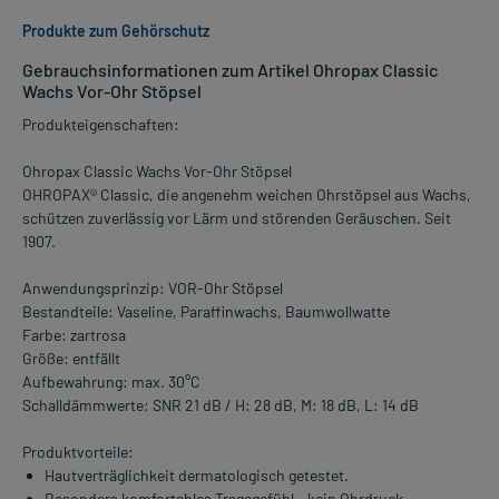
Produkte zum Gehörschutz
Gebrauchsinformationen zum Artikel Ohropax Classic
Wachs Vor-Ohr Stöpsel
Produkteigenschaften:
Ohropax Classic Wachs Vor-Ohr Stöpsel
OHROPAX® Classic, die angenehm weichen Ohrstöpsel aus Wachs,
schützen zuverlässig vor Lärm und störenden Geräuschen. Seit
1907.
Anwendungsprinzip: VOR-Ohr Stöpsel
Bestandteile: Vaseline, Paraffinwachs, Baumwollwatte
Farbe: zartrosa
Größe: entfällt
Aufbewahrung: max. 30°C
Schalldämmwerte: SNR 21 dB / H: 28 dB, M: 18 dB, L: 14 dB
Produktvorteile:
Hautverträglichkeit dermatologisch getestet.
Besonders komfortables Tragegefühl – kein Ohrdruck.