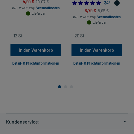
4,99 €
10,07 €
4.7941176470588
34
*
inkl. MwSt.
zzgl.
Versandkosten
6,79 €
8,95 €
Lieferbar
inkl. MwSt.
zzgl.
Versandkosten
Lieferbar
In den Warenkorb
In den Warenkorb
Detail- & Pflichtinformationen
Detail- & Pflichtinformationen
Kundenservice:
Versandkosten