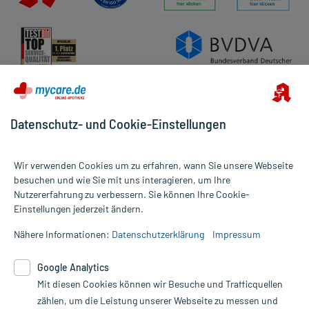
Datenschutz
Cookie-Einstellungen
Rückgabe/Widerruf
Barrierefreiheitserklärung
Datenschutz- und Cookie-Einstellungen
Wir verwenden Cookies um zu erfahren, wann Sie unsere Webseite
besuchen und wie Sie mit uns interagieren, um Ihre
Nutzererfahrung zu verbessern. Sie können Ihre Cookie-
Alle Preise gelten inkl. MwSt., ggf. zzgl. Versandkosten
Einstellungen jederzeit ändern.
Informationen auf dieser Website werden ausschließlich für
informative Zwecke zur Verfügung gestellt. Sie ersetzen keinesfalls
Nähere Informationen:
Datenschutzerklärung
Impressum
die Untersuchung und Behandlung durch einen Arzt. Bitte
beachten Sie, dass hierdurch weder Diagnosen gestellt noch
Google Analytics
Therapien eingeleitet werden können. | Diese Webseite benutzt
Mit diesen Cookies können wir Besuche und Trafficquellen
Google Analytics. Lesen Sie bitte dazu die wichtigen Hinweise in
unserer Datenschutzerklärung. Für den Widerruf einer Bestellung
zählen, um die Leistung unserer Webseite zu messen und