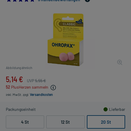
Abbildung ähnlich
5,14 €
UVP
5,55 €
52
PlusHerzen sammeln
inkl. MwSt.
zzgl.
Versandkosten
Packungseinheit
Lieferbar
4 St
12 St
20 St