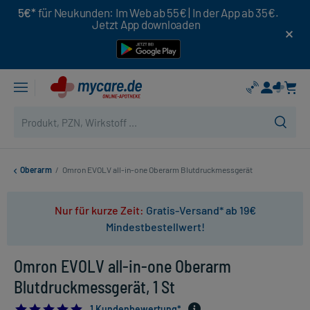
5€*
für Neukunden: Im Web ab 55€ | In der App ab 35€.
Jetzt App downloaden
Oberarm
/
Omron EVOLV all-in-one Oberarm Blutdruckmessgerät
Nur für kurze Zeit:
Gratis-Versand* ab 19€
Mindestbestellwert!
Omron EVOLV all-in-one Oberarm
Blutdruckmessgerät, 1 St
5.0
1 Kundenbewertung*