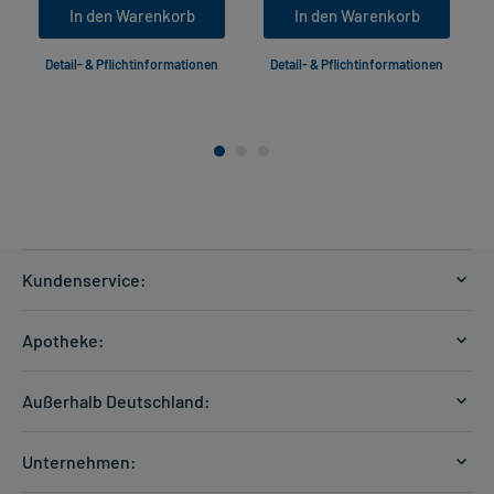
In den Warenkorb
In den Warenkorb
Detail- & Pflichtinformationen
Detail- & Pflichtinformationen
Kundenservice:
Versandkosten
Apotheke:
Zahlungsarten
Ratgeber
Kontakt
Außerhalb Deutschland:
E-Rezept
FAQ
Versandkosten Schweiz
Papierrezept einlösen
Hilfe
Unternehmen:
Formular anfordern
mycarePlus