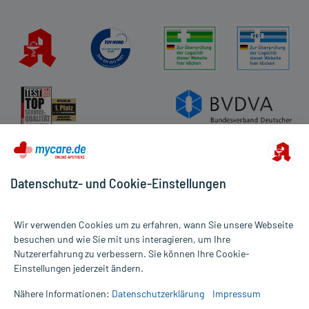
Datenschutz- und Cookie-Einstellungen
Wir verwenden Cookies um zu erfahren, wann Sie unsere Webseite
besuchen und wie Sie mit uns interagieren, um Ihre
Nutzererfahrung zu verbessern. Sie können Ihre Cookie-
Alle Preise gelten inkl. MwSt., ggf. zzgl. Versandkosten
Einstellungen jederzeit ändern.
Informationen auf dieser Website werden ausschließlich für
informative Zwecke zur Verfügung gestellt. Sie ersetzen keinesfalls
Nähere Informationen:
Datenschutzerklärung
Impressum
die Untersuchung und Behandlung durch einen Arzt. Bitte