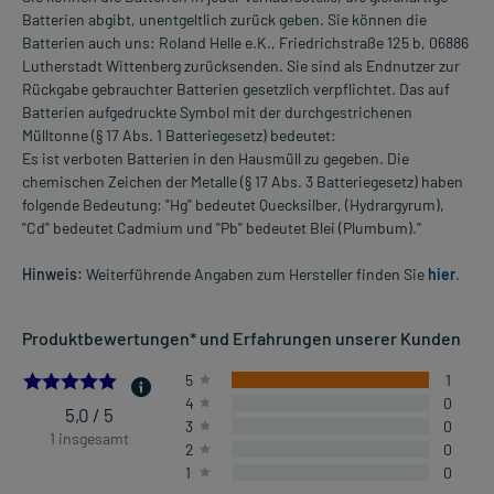
Batterien abgibt, unentgeltlich zurück geben. Sie können die
Batterien auch uns: Roland Helle e.K., Friedrichstraße 125 b, 06886
Lutherstadt Wittenberg zurücksenden. Sie sind als Endnutzer zur
Rückgabe gebrauchter Batterien gesetzlich verpflichtet. Das auf
Batterien aufgedruckte Symbol mit der durchgestrichenen
Mülltonne (§ 17 Abs. 1 Batteriegesetz) bedeutet:
Es ist verboten Batterien in den Hausmüll zu gegeben. Die
chemischen Zeichen der Metalle (§ 17 Abs. 3 Batteriegesetz) haben
folgende Bedeutung: "Hg" bedeutet Quecksilber, (Hydrargyrum),
"Cd" bedeutet Cadmium und "Pb" bedeutet Blei (Plumbum)."
Hinweis:
Weiterführende Angaben zum Hersteller finden Sie
hier
.
Produktbewertungen* und Erfahrungen unserer Kunden
5.0
5
1
4
0
5,0 / 5
3
0
1 insgesamt
2
0
1
0