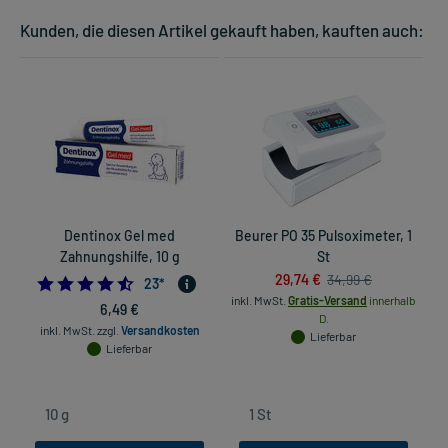
Kunden, die diesen Artikel gekauft haben, kauften auch:
Dentinox Gel med
Beurer PO 35 Pulsoximeter, 1
Zahnungshilfe, 10 g
St
H
29,74 €
34,99 €
4.478260869565218
23
*
inkl. MwSt.
Gratis-Versand
innerhalb
6,49 €
D.
inkl. MwSt.
zzgl.
Versandkosten
Lieferbar
Lieferbar