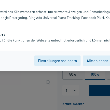
Darreichung:
C
Inhalt:
10
 wird das Klickverhalten erfasst, um relevante Anzeigen und Remarketing
PZN:
0
Google Retargeting, Bing Ads Universal Event Tracking, Facebook Pixel, Ka
Hersteller:
A
Information:
16,58 €
kies
UVP
21,25 €
166
P
d für die Funktionen der Webseite unbedingt erforderlich und können nich
inkl. MwSt.
zzgl.
Versandkosten
Grundpreis: 165,80 € / kg
Einstellungen speichern
Alle ablehnen
Packungseinheit
50 g
100 g