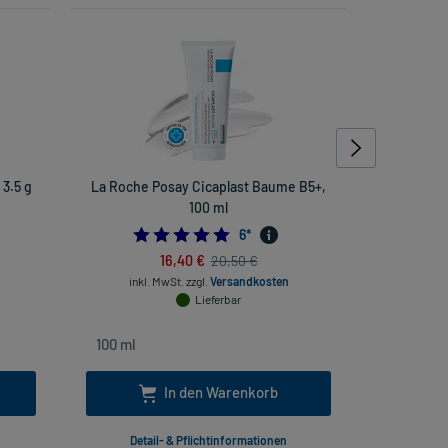
3.5 g
La Roche Posay Cicaplast Baume B5+,
Spar-Set:
100 ml
5.0
6
*
16,40 €
20,50 €
inkl. MwSt.
zzgl.
Versandkosten
inkl. Mw
Lieferbar
In den Warenkorb
Detail- & Pflichtinformationen
Deta