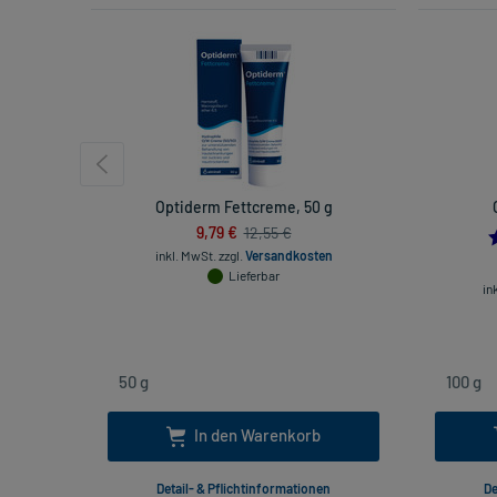
Optiderm Fettcreme, 50 g
9,79 €
12,55 €
inkl. MwSt.
zzgl.
Versandkosten
Lieferbar
in
In den Warenkorb
Detail- & Pflichtinformationen
De