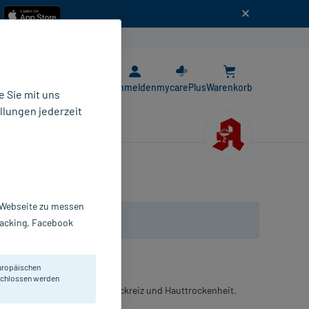
n
E-Rezept App
Anmelden
mycarePlus
Warenkorb
 Sie mit uns
llungen jederzeit
r Webseite zu messen
Tracking, Facebook
uropäischen
eschlossen werden
on Hauterkrankungen mit Juckreiz und Hauttrockenheit.