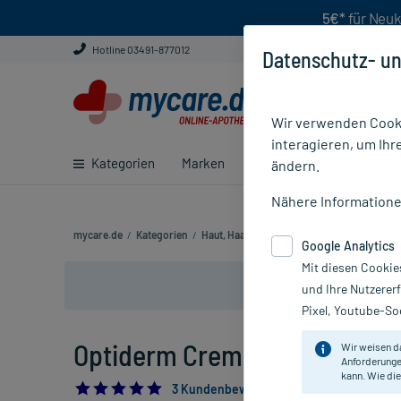
5€*
für Neuk
Hotline 03491-877012
Datenschutz- un
Wir verwenden Cooki
interagieren, um Ihr
Kategorien
Marken
Ratgeber
E-Rezept ei
ändern.
Nähere Information
mycare.de
/
Kategorien
/
Haut, Haare & Nägel
/
Haut
/
Juckreiz
/
O
Google Analytics
Mit diesen Cookie
und Ihre Nutzerer
Pixel, Youtube-Soc
Optiderm Creme, 100 g
Wir weisen d
Anforderunge
kann. Wie die
5.0
3 Kundenbewertungen*