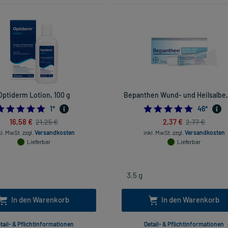
Optiderm Lotion, 100 g
Bepanthen Wund- und Heilsalbe, 
5.0
5.0
1
*
46
*
16,58 €
2,37 €
21,25 €
2,77 €
kl. MwSt.
zzgl.
Versandkosten
inkl. MwSt.
zzgl.
Versandkosten
Lieferbar
Lieferbar
In den Warenkorb
In den Warenkorb
tail- & Pflichtinformationen
Detail- & Pflichtinformationen