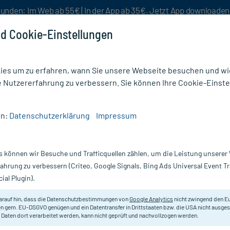
unden: Im Web ab 55€ | In der App ab 35€. Jetzt App downloade
d Cookie-Einstellungen
es um zu erfahren, wann Sie unsere Webseite besuchen und wie
e Nutzererfahrung zu verbessern. Sie können Ihre Cookie-Einste
nlösen
Rezeptur
Aktion %
en:
Datenschutzerklärung
Impressum
ptiderm Creme
s können wir Besuche und Trafficquellen zählen, um die Leistung unsere
Nur für kurze Zeit:
Gratis-Versand* ab 19€ Mindestbestellwert!
fahrung zu verbessern (Criteo, Google Signals, Bing Ads Universal Event 
ial Plugin).
Almirall Hermal
arauf hin, dass die Datenschutzbestimmungen von
Google Analytics
nicht zwingend den E
n gem. EU-DSGVO genügen und ein Datentransfer in Drittstaaten bzw. die USA nicht ausg
 Daten dort verarbeitet werden, kann nicht geprüft und nachvollzogen werden.
Zur unterstützenden Behandlung v