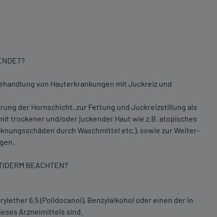
WENDET?
 Behandlung von Hauterkrankungen mit Juckreiz und
ung der Hornschicht, zur Fettung und Juckreizstillung als
t trockener und/oder juckender Haut wie z.B. atopisches
knungsschäden durch Waschmittel etc.), sowie zur Weiter-
gen.
PTIDERM BEACHTEN?
ylether 6.5 (Polidocanol), Benzylalkohol oder einen der in
eses Arzneimittels sind.