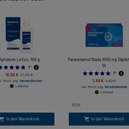
Optiderm Lotion, 100 g
Paracetamol Stada 1000 mg Zäpfch
St
5.0
1
*
5.0
1
*
16,58 €
21,25 €
2,69 €
5,59 €
kl. MwSt.
zzgl.
Versandkosten
Lieferbar
inkl. MwSt.
zzgl.
Versandkosten
Lieferbar
In den Warenkorb
In den Warenkorb