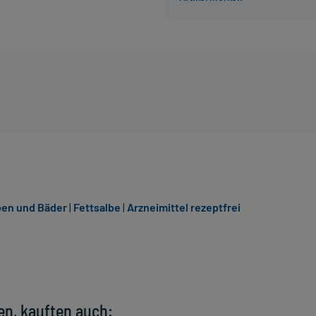
ben und Bäder
|
Fettsalbe
|
Arzneimittel rezeptfrei
en, kauften auch: