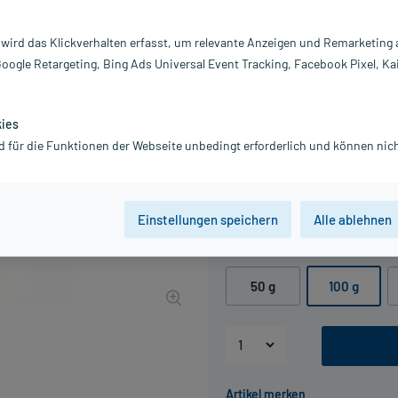
Darreichung:
C
 wird das Klickverhalten erfasst, um relevante Anzeigen und Remarketing
Inhalt:
10
Google Retargeting, Bing Ads Universal Event Tracking, Facebook Pixel, Ka
PZN:
0
Hersteller:
A
Information:
kies
16,58 €
d für die Funktionen der Webseite unbedingt erforderlich und können nich
UVP
21,25 €
166
P
inkl. MwSt.
zzgl.
Versandkosten
Grundpreis: 165,80 € / kg
Einstellungen speichern
Alle ablehnen
Packungseinheit
50 g
100 g