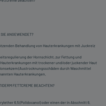
 Fettcreme beachten?
D SIE ANGEWENDET?
stützenden Behandlung von Hauterkrankungen mit Juckreiz
itsregulierung der Hornschicht, zur Fettung und
i Hauterkrankungen mit trockener und/oder juckender Haut
kationsekzem (Austrocknungsschäden durch Waschmittel
enannten Hauterkrankungen.
PTIDERM FETTCREME BEACHTEN?
ylether 6.5 (Polidocanol) oder einen der in Abschnitt 6.