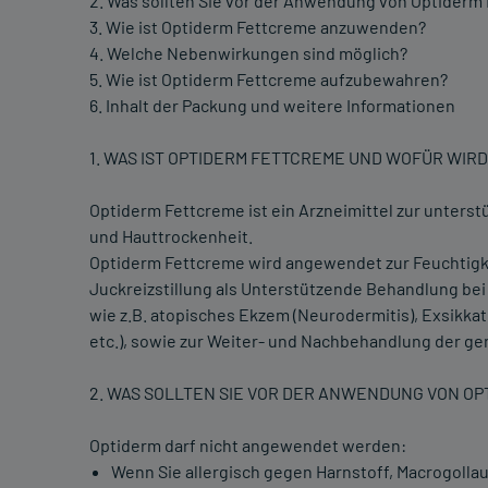
2. Was sollten Sie vor der Anwendung von Optiderm
3. Wie ist Optiderm Fettcreme anzuwenden?
4. Welche Nebenwirkungen sind möglich?
5. Wie ist Optiderm Fettcreme aufzubewahren?
6. Inhalt der Packung und weitere Informationen
1. WAS IST OPTIDERM FETTCREME UND WOFÜR WIR
Optiderm Fettcreme ist ein Arzneimittel zur unter
und Hauttrockenheit.
Optiderm Fettcreme wird angewendet zur Feuchtigke
Juckreizstillung als Unterstützende Behandlung be
wie z.B. atopisches Ekzem (Neurodermitis), Exsik
etc.), sowie zur Weiter- und Nachbehandlung der g
2. WAS SOLLTEN SIE VOR DER ANWENDUNG VON O
Optiderm darf nicht angewendet werden:
Wenn Sie allergisch gegen Harnstoff, Macrogollaur