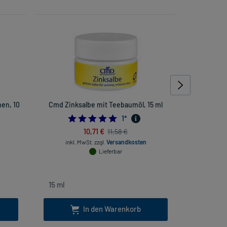
en, 10
Cmd Zinksalbe mit Teebaumöl, 15 ml
5.0
1
*
10,71 €
11,58 €
inkl. MwSt.
zzgl.
Versandkosten
inkl
Lieferbar
In den Warenkorb