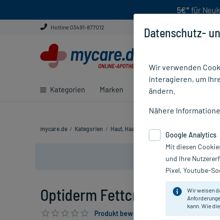
5€*
für Neuk
Hotline 03491-877012
Datenschutz- un
Wir verwenden Cooki
interagieren, um Ihr
Kategorien
Marken
Ratgeber
E-Rezept ei
ändern.
Nähere Information
mycare.de
/
Kategorien
/
Haut, Haare & Nägel
/
Haut
/
Juckreiz
/
O
Google Analytics
Mit diesen Cookie
und Ihre Nutzerer
Pixel, Youtube-Soc
Optiderm Fettcreme, 100 g
Wir weisen d
Anforderunge
kann. Wie die
Produkt bewerten & PlusHerzen sichern