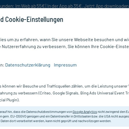
unden: Im Web ab 55€ | In der App ab 35€. Jetzt App downloade
d Cookie-Einstellungen
es um zu erfahren, wann Sie unsere Webseite besuchen und wie
e Nutzererfahrung zu verbessern. Sie können Ihre Cookie-Einste
nlösen
Rezeptur
Aktion %
en:
Datenschutzerklärung
Impressum
ptiderm Fettcreme
s können wir Besuche und Trafficquellen zählen, um die Leistung unsere
Nur für kurze Zeit:
Gratis-Versand* ab 19€ Mindestbestellwert!
fahrung zu verbessern (Criteo, Google Signals, Bing Ads Universal Event 
ial Plugin).
Almirall Hermal
arauf hin, dass die Datenschutzbestimmungen von
Google Analytics
nicht zwingend den E
n gem. EU-DSGVO genügen und ein Datentransfer in Drittstaaten bzw. die USA nicht ausg
 Daten dort verarbeitet werden, kann nicht geprüft und nachvollzogen werden.
Zur Fettung und Juckreizstillung 
trockener und/oder juckender Haut