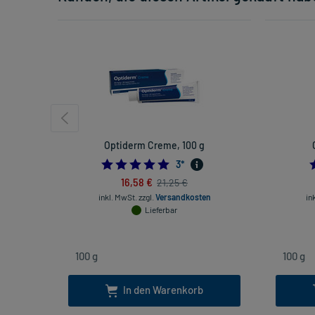
Optiderm Creme, 100 g
5.0
3
*
16,58 €
21,25 €
inkl. MwSt.
zzgl.
Versandkosten
in
Lieferbar
In den Warenkorb