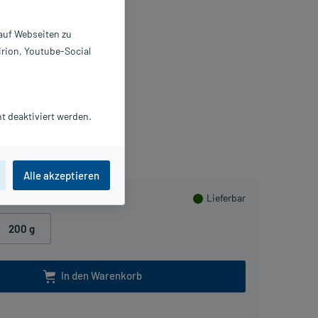
reme
 auf Webseiten zu
0 g
irion, Youtube-Social
0789683
LMIRALL HERMAL GmbH
Beipackzettel als PDF
t deaktiviert werden.
lusHerzen sammeln
Alle akzeptieren
Lieferbar
200 g
In den Warenkorb