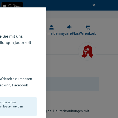
n
E-Rezept App
Anmelden
mycarePlus
Warenkorb
 Sie mit uns
llungen jederzeit
r Webseite zu messen
Tracking, Facebook
uropäischen
eschlossen werden
als unterstützende Behandlung bei Hauterkrankungen mit
.