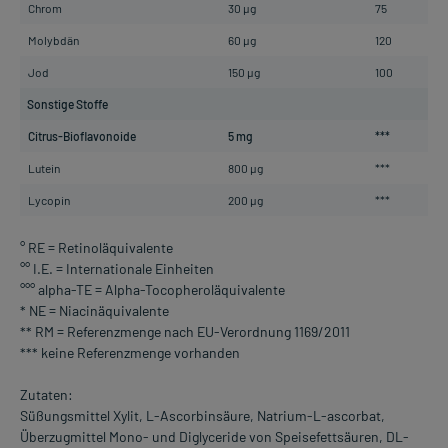
Chrom
30 µg
75
Molybdän
60 µg
120
Jod
150 µg
100
Sonstige Stoffe
Citrus-Bioflavonoide
5 mg
***
Lutein
800 µg
***
Lycopin
200 µg
***
° RE = Retinoläquivalente
°° I.E. = Internationale Einheiten
°°° alpha-TE = Alpha-Tocopheroläquivalente
* NE = Niacinäquivalente
** RM = Referenzmenge nach EU-Verordnung 1169/2011
*** keine Referenzmenge vorhanden
Zutaten:
Süßungsmittel Xylit, L-Ascorbinsäure, Natrium-L-ascorbat,
Überzugmittel Mono- und Diglyceride von Speisefettsäuren, DL-