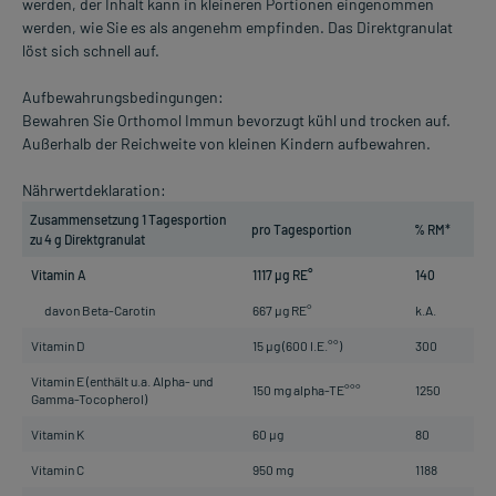
werden, der Inhalt kann in kleineren Portionen eingenommen
werden, wie Sie es als angenehm empfinden. Das Direktgranulat
löst sich schnell auf.
Aufbewahrungsbedingungen:
Bewahren Sie Orthomol Immun bevorzugt kühl und trocken auf.
Außerhalb der Reichweite von kleinen Kindern aufbewahren.
Nährwertdeklaration:
Zusammensetzung 1 Tagesportion
pro Tagesportion
% RM*
zu 4 g Direktgranulat
Vitamin A
1117 µg RE°
140
davon Beta-Carotin
667 µg RE°
k.A.
Vitamin D
15 µg (600 I.E.°°)
300
Vitamin E (enthält u.a. Alpha- und
150 mg alpha-TE°°°
1250
Gamma-Tocopherol)
Vitamin K
60 µg
80
Vitamin C
950 mg
1188