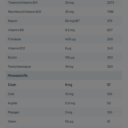
Thiamin (Vitamin B1)
25 mg
2273
Riboflavin (Vitamin B2)
25 mg
1786
Niacin
60 mg NE*
375
Vitamin B6
8,5 mg
607
Folsäure
400 µg
200
Vitamin B12
6 µg
240
Biotin
150 µg
300
Pantothensäure
18 mg
300
Mineralstoffe
Eisen
8 mg
57
Zink
10 mg
100
Kupfer
0,5 mg
50
Mangan
2 mg
100
Selen
50 µg
91