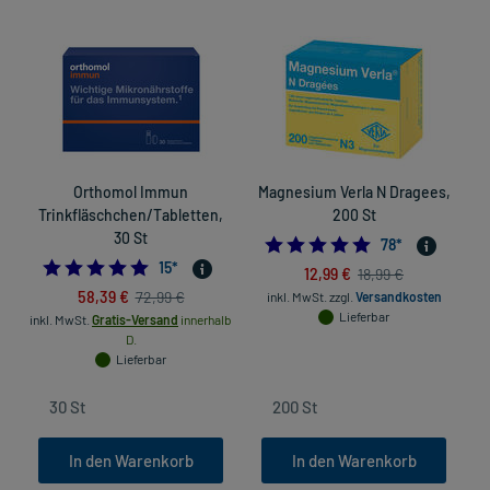
Orthomol Immun
Magnesium Verla N Dragees,
Trinkfläschchen/Tabletten,
200 St
30 St
4.8846153846153
78
*
4.866666666666666
15
*
12,99 €
18,99 €
58,39 €
72,99 €
inkl. MwSt.
zzgl.
Versandkosten
Lieferbar
inkl. MwSt.
Gratis-Versand
innerhalb
D.
Lieferbar
In den Warenkorb
In den Warenkorb