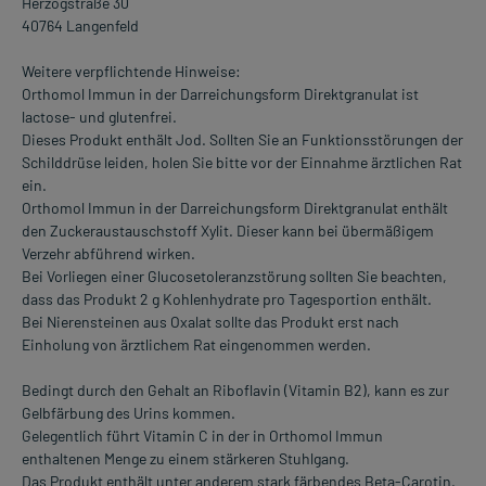
Herzogstraße 30
40764 Langenfeld
Weitere verpflichtende Hinweise:
Orthomol Immun in der Darreichungsform Direktgranulat ist
lactose- und glutenfrei.
Dieses Produkt enthält Jod. Sollten Sie an Funktionsstörungen der
Schilddrüse leiden, holen Sie bitte vor der Einnahme ärztlichen Rat
ein.
Orthomol Immun in der Darreichungsform Direktgranulat enthält
den Zuckeraustauschstoff Xylit. Dieser kann bei übermäßigem
Verzehr abführend wirken.
Bei Vorliegen einer Glucosetoleranzstörung sollten Sie beachten,
dass das Produkt 2 g Kohlenhydrate pro Tagesportion enthält.
Bei Nierensteinen aus Oxalat sollte das Produkt erst nach
Einholung von ärztlichem Rat eingenommen werden.
Bedingt durch den Gehalt an Riboflavin (Vitamin B2), kann es zur
Gelbfärbung des Urins kommen.
Gelegentlich führt Vitamin C in der in Orthomol Immun
enthaltenen Menge zu einem stärkeren Stuhlgang.
Das Produkt enthält unter anderem stark färbendes Beta-Carotin.