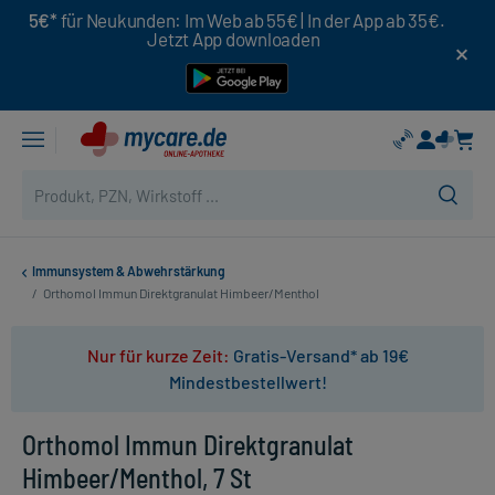
5€*
für Neukunden: Im Web ab 55€ | In der App ab 35€.
Jetzt App downloaden
Immunsystem & Abwehrstärkung
/
Orthomol Immun Direktgranulat Himbeer/Menthol
Nur für kurze Zeit:
Gratis-Versand* ab 19€
Mindestbestellwert!
Orthomol Immun Direktgranulat
Himbeer/Menthol, 7 St