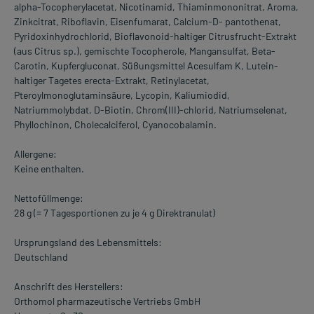
alpha-Tocopherylacetat, Nicotinamid, Thiaminmononitrat, Aroma,
Zinkcitrat, Riboflavin, Eisenfumarat, Calcium-D- pantothenat,
Pyridoxinhydrochlorid, Bioflavonoid-haltiger Citrusfrucht-Extrakt
(aus Citrus sp.), gemischte Tocopherole, Mangansulfat, Beta-
Carotin, Kupfergluconat, Süßungsmittel Acesulfam K, Lutein-
haltiger Tagetes erecta-Extrakt, Retinylacetat,
Pteroylmonoglutaminsäure, Lycopin, Kaliumiodid,
Natriummolybdat, D-Biotin, Chrom(III)-chlorid, Natriumselenat,
Phyllochinon, Cholecalciferol, Cyanocobalamin.
Allergene:
Keine enthalten.
Nettofüllmenge:
28 g (= 7 Tagesportionen zu je 4 g Direktranulat)
Ursprungsland des Lebensmittels:
Deutschland
Anschrift des Herstellers:
Orthomol pharmazeutische Vertriebs GmbH