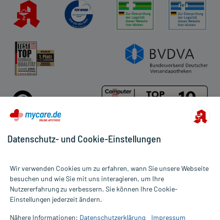
Datenschutz- und Cookie-Einstellungen
Für die Produkte der Kategorie Nicorette wurden 11 Bewertungen
Wir verwenden Cookies um zu erfahren, wann Sie unsere Webseite
mit durchschnittlich 4,2 von 5 Sternen abgegeben.
besuchen und wie Sie mit uns interagieren, um Ihre
Nutzererfahrung zu verbessern. Sie können Ihre Cookie-
Alle Preise gelten inkl. MwSt., ggf. zzgl. Versandkosten
Einstellungen jederzeit ändern.
Informationen auf dieser Website werden ausschließlich für
informative Zwecke zur Verfügung gestellt. Sie ersetzen keinesfalls
Nähere Informationen:
Datenschutzerklärung
Impressum