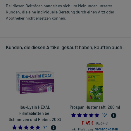
Bei diesen Beiträgen handelt es sich um Meinungen unserer
Kunden, die eine individuelle Beratung durch einen Arzt oder
Apotheker nicht ersetzen können.
Kunden, die diesen Artikel gekauft haben, kauften auch:
Ibu-Lysin HEXAL
Prospan Hustensaft, 200 ml
C
Filmtabletten bei
4.875
16
*
Schmerzen und Fieber, 20 St
11,45 €
16,37 €
5.0
7
*
inkl. MwSt.
zzgl.
Versandkosten