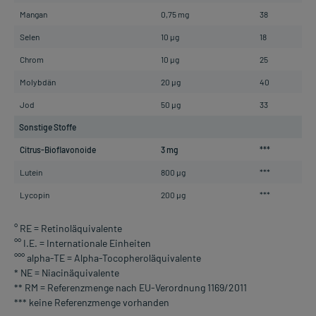
Mangan
0,75 mg
38
Selen
10 µg
18
Chrom
10 µg
25
Molybdän
20 µg
40
Jod
50 µg
33
Sonstige Stoffe
Citrus-Bioflavonoide
3 mg
***
Lutein
800 µg
***
Lycopin
200 µg
***
° RE = Retinoläquivalente
°° I.E. = Internationale Einheiten
°°° alpha-TE = Alpha-Tocopheroläquivalente
* NE = Niacinäquivalente
** RM = Referenzmenge nach EU-Verordnung 1169/2011
*** keine Referenzmenge vorhanden