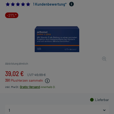
5.0
1 Kundenbewertung*
-21%*
Abbildung ähnlich
39,02 €
UVP
49,99 €
391
PlusHerzen sammeln
inkl. MwSt.
Gratis-Versand
innerhalb D.
Lieferbar