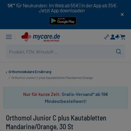
5€*
für Neukunden: Im Web ab 55€ | In der App ab 35€.
Jetzt App downloaden
Orthomolekulare Ernährung
/
Orthomol Junior C plus Kautabletten Mandarine/Orange
Nur für kurze Zeit:
Gratis-Versand* ab 19€
Mindestbestellwert!
Orthomol Junior C plus Kautabletten
Mandarine/Orange, 30 St