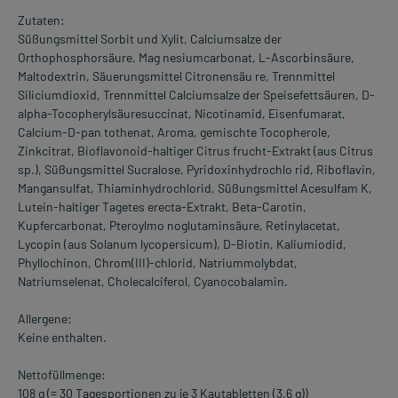
Zutaten:
Süßungsmittel Sorbit und Xylit, Calciumsalze der
Orthophosphorsäure, Mag nesiumcarbonat, L-Ascorbinsäure,
Maltodextrin, Säuerungsmittel Citronensäu re, Trennmittel
Siliciumdioxid, Trennmittel Calciumsalze der Speisefettsäuren, D-
alpha-Tocopherylsäuresuccinat, Nicotinamid, Eisenfumarat,
Calcium-D-pan tothenat, Aroma, gemischte Tocopherole,
Zinkcitrat, Bioflavonoid-haltiger Citrus frucht-Extrakt (aus Citrus
sp.), Süßungsmittel Sucralose, Pyridoxinhydrochlo rid, Riboflavin,
Mangansulfat, Thiaminhydrochlorid, Süßungsmittel Acesulfam K,
Lutein-haltiger Tagetes erecta-Extrakt, Beta-Carotin,
Kupfercarbonat, Pteroylmo noglutaminsäure, Retinylacetat,
Lycopin (aus Solanum lycopersicum), D-Biotin, Kaliumiodid,
Phyllochinon, Chrom(III)-chlorid, Natriummolybdat,
Natriumselenat, Cholecalciferol, Cyanocobalamin.
Allergene:
Keine enthalten.
Nettofüllmenge:
108 g (= 30 Tagesportionen zu je 3 Kautabletten (3,6 g))