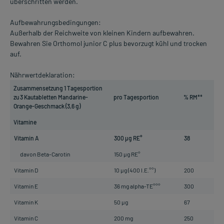
überschritten werden.
Aufbewahrungsbedingungen:
Außerhalb der Reichweite von kleinen Kindern aufbewahren.
Bewahren Sie Orthomol junior C plus bevorzugt kühl und trocken
auf.
Nährwertdeklaration:
Zusammensetzung 1 Tagesportion
zu 3 Kautabletten Mandarine-
pro Tagesportion
% RM**
Orange-Geschmack (3,6 g)
Vitamine
Vitamin A
300 µg RE°
38
davon Beta-Carotin
150 µg RE°
Vitamin D
10 µg (400 I.E.°°)
200
Vitamin E
36 mg alpha-TE°°°
300
Vitamin K
50 µg
67
Vitamin C
200 mg
250