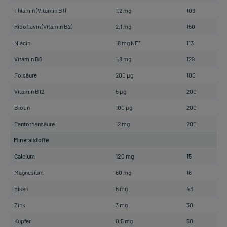
Thiamin (Vitamin B1)
1,2 mg
109
Riboflavin (Vitamin B2)
2,1 mg
150
Niacin
18 mg NE*
113
Vitamin B6
1,8 mg
129
Folsäure
200 µg
100
Vitamin B12
5 µg
200
Biotin
100 µg
200
Pantothensäure
12 mg
200
Mineralstoffe
Calcium
120 mg
15
Magnesium
60 mg
16
Eisen
6 mg
43
Zink
3 mg
30
Kupfer
0,5 mg
50