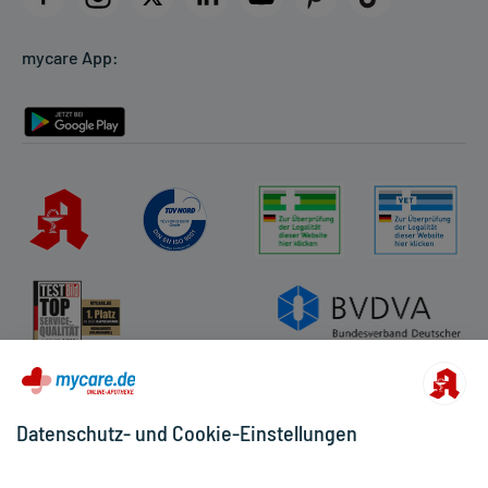
Cookie-Einstellungen
mycare App:
Rückgabe/Widerruf
Barrierefreiheitserklärung
Datenschutz- und Cookie-Einstellungen