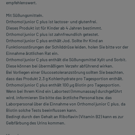
empfehlenswert.
Mit Süßungsmitteln.
Orthomol junior C plus ist lactose- und glutenfrei.
Dieses Produkt ist für Kinder ab 4 Jahren bestimmt.
Orthomol junior C plus ist zahnfreundlich getestet.
Orthomol junior C plus enthält Jod. Sollte Ihr Kind an
Funktionsstörungen der Schilddrüse leiden, holen Sie bitte vor der
Einnahme ärztlichen Rat ein.
Orthomol junior C plus enthält die Süßungsmittel Xylit und Sorbit.
Diese können bei übermäßigem Verzehr abführend wirken.
Bei Vorliegen einer Glucosetoleranzstörung sollten Sie beachten,
dass das Produkt 2,3 g Kohlenhydrate pro Tagesportion enthält.
Orthomol junior C plus enthält 100 µg Biotin pro Tagesportion.
Wenn bei Ihrem Kind ein Labortest (Immunassay) durchgeführt
wird, informieren Sie bitte das ärztliche Personal bzw. das
Laborpersonal über die Einnahme von Orthomol junior C plus, da
Biotin solche Tests beeinflussen kann.
Bedingt durch den Gehalt an Riboflavin (Vitamin B2) kann es zur
Gelbfärbung des Urins kommen.