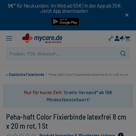
5€*
für Neukunden: Im Web ab 55€ | In der App ab 35€.
Jetzt App downloaden
Elastische Fixierbinde
/
Peha-haft Color Fixierbinde latexfrei 8 cm x 20 m rot
Nur für kurze Zeit:
Gratis-Versand* ab 19€
Mindestbestellwert!
Peha-haft Color Fixierbinde latexfrei 8 cm
x 20 m rot, 1 St
Produkt bewerten & PlusHerzen sichern