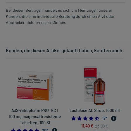
Bei diesen Beiträgen handelt es sich um Meinungen unserer
Kunden, die eine individuelle Beratung durch einen Arzt oder
Apotheker nicht ersetzen können.
Kunden, die diesen Artikel gekauft haben, kauften auch:
ASS-ratiopharm PROTECT
Lactulose AL Sirup, 1000 ml
100 mg magensaftresistente
F
4.5294117647058
17
*
Tabletten, 100 St
11,49 €
23,99 €
4.9
20
*