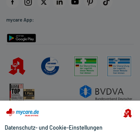
Datenschutz
Cookie-Einstellungen
mycare App:
Rückgabe/Widerruf
Barrierefreiheitserklärung
Datenschutz- und Cookie-Einstellungen