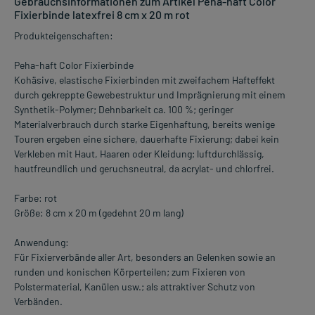
Gebrauchsinformationen zum Artikel Peha-haft Color
Fixierbinde latexfrei 8 cm x 20 m rot
Produkteigenschaften:
Peha-haft Color Fixierbinde
Kohäsive, elastische Fixierbinden mit zweifachem Hafteffekt
durch gekreppte Gewebestruktur und Imprägnierung mit einem
Synthetik-Polymer; Dehnbarkeit ca. 100 %; geringer
Materialverbrauch durch starke Eigenhaftung, bereits wenige
Touren ergeben eine sichere, dauerhafte Fixierung; dabei kein
Verkleben mit Haut, Haaren oder Kleidung; luftdurchlässig,
hautfreundlich und geruchsneutral, da acrylat- und chlorfrei.
Farbe: rot
Größe: 8 cm x 20 m (gedehnt 20 m lang)
Anwendung:
Für Fixierverbände aller Art, besonders an Gelenken sowie an
runden und konischen Körperteilen; zum Fixieren von
Polstermaterial, Kanülen usw.; als attraktiver Schutz von
Verbänden.