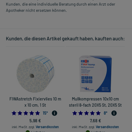
Kunden, die eine individuelle Beratung durch einen Arzt oder
Apotheker nicht ersetzen können.
Kunden, die diesen Artikel gekauft haben, kauften auch:
FIWAstretch Fixiervlies 10 m
Mullkompressen 10x10 cm
x 10 cm, 1 St
steril 8-fach 20X5 St, 20X5 St
4.733333333333333
5.0
15
*
8
*
5,98 €
7,68 €
inkl. MwSt.
zzgl.
Versandkosten
inkl. MwSt.
zzgl.
Versandkosten