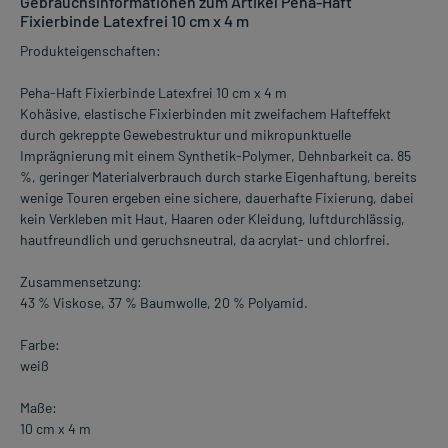
Gebrauchsinformationen zum Artikel Peha-Haft
Fixierbinde Latexfrei 10 cm x 4 m
Produkteigenschaften:
Peha-Haft Fixierbinde Latexfrei 10 cm x 4 m
Kohäsive, elastische Fixierbinden mit zweifachem Hafteffekt
durch gekreppte Gewebestruktur und mikropunktuelle
Imprägnierung mit einem Synthetik-Polymer, Dehnbarkeit ca. 85
%, geringer Materialverbrauch durch starke Eigenhaftung, bereits
wenige Touren ergeben eine sichere, dauerhafte Fixierung, dabei
kein Verkleben mit Haut, Haaren oder Kleidung, luftdurchlässig,
hautfreundlich und geruchsneutral, da acrylat- und chlorfrei.
Zusammensetzung:
43 % Viskose, 37 % Baumwolle, 20 % Polyamid.
Farbe:
weiß
Maße:
10 cm x 4 m