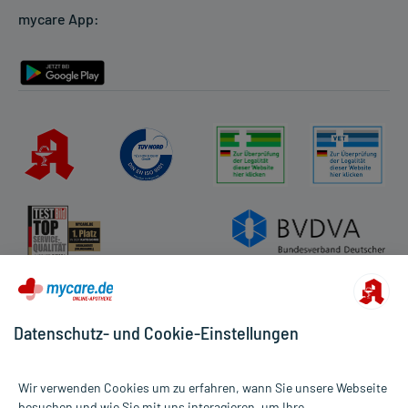
mycare App:
Rückgabe/Widerruf
Barrierefreiheitserklärung
Datenschutz- und Cookie-Einstellungen
Wir verwenden Cookies um zu erfahren, wann Sie unsere Webseite
besuchen und wie Sie mit uns interagieren, um Ihre