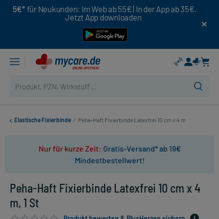
5€*
für Neukunden: Im Web ab 55€ | In der App ab 35€.
Jetzt App downloaden
Elastische Fixierbinde
/
Peha-Haft Fixierbinde Latexfrei 10 cm x 4 m
Nur für kurze Zeit:
Gratis-Versand* ab 19€
Mindestbestellwert!
Peha-Haft Fixierbinde Latexfrei 10 cm x 4
m, 1 St
Produkt bewerten & PlusHerzen sichern