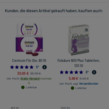
Kunden, die diesen Artikel gekauft haben, kauften auch:
Centrum Für Sie, 60 St
Folsäure 800 Plus Tabletten,
120 St
S
5.0
5
*
5.0
6
*
30,05 €
33,79 €
5,99 €
9,45 €
inkl. MwSt.
Gratis-Versand
innerhalb
D.
inkl. MwSt.
zzgl.
Versandkosten
Lieferbar
Lieferbar
in