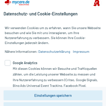
Datenschutz- und Cookie-Einstellungen
Wir verwenden Cookies um zu erfahren, wann Sie unsere Webseite
besuchen und wie Sie mit uns interagieren, um Ihre
Nutzererfahrung zu verbessern. Sie können Ihre Cookie-
Alle Preise gelten inkl. MwSt., ggf. zzgl. Versandkosten
Einstellungen jederzeit ändern.
Informationen auf dieser Website werden ausschließlich für
informative Zwecke zur Verfügung gestellt. Sie ersetzen keinesfalls
Nähere Informationen:
Datenschutzerklärung
Impressum
die Untersuchung und Behandlung durch einen Arzt. Bitte
beachten Sie, dass hierdurch weder Diagnosen gestellt noch
Google Analytics
Therapien eingeleitet werden können. | Diese Webseite benutzt
Mit diesen Cookies können wir Besuche und Trafficquellen
Google Analytics. Lesen Sie bitte dazu die wichtigen Hinweise in
unserer Datenschutzerklärung. Für den Widerruf einer Bestellung
zählen, um die Leistung unserer Webseite zu messen und
nutzen Sie das Formular:
Ihre Nutzererfahrung zu verbessern (Criteo, Google Signals,
Bing Ads Universal Event Tracking, Facebook Pixel,
Vertrag widerrufen
Youtube-Social Plugin).
Einstellungen speichern
Wir weisen darauf hin, dass die
Datenschutzbestimmungen von
Google Analytics
nicht