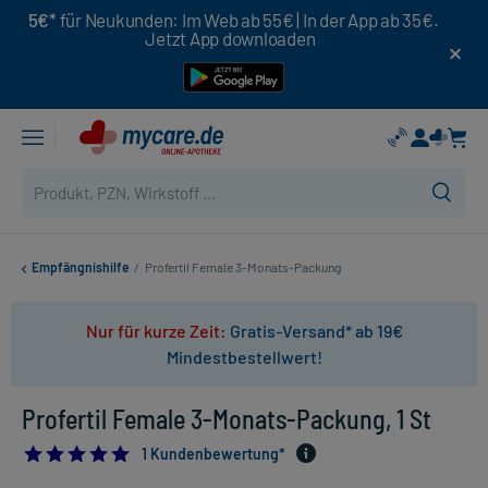
5€*
für Neukunden: Im Web ab 55€ | In der App ab 35€.
Jetzt App downloaden
Empfängnishilfe
/
Profertil Female 3-Monats-Packung
Nur für kurze Zeit:
Gratis-Versand* ab 19€
Mindestbestellwert!
Profertil Female 3-Monats-Packung, 1 St
5.0
1 Kundenbewertung*