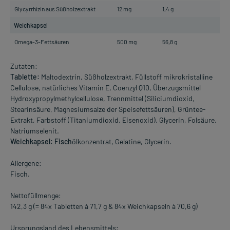
Glycyrrhizin aus Süßholzextrakt
12 mg
1,4 g
Weichkapsel
Omega-3-Fettsäuren
500 mg
56,8 g
Zutaten:
Tablette:
Maltodextrin, Süßholzextrakt, Füllstoff mikrokristalline
Cellulose, natürliches Vitamin E, Coenzyl Q10, Überzugsmittel
Hydroxypropylmethylcellulose, Trennmittel (Siliciumdioxid,
Stearinsäure, Magnesiumsalze der Speisefettsäuren), Grüntee-
Extrakt, Farbstoff (Titaniumdioxid, Eisenoxid), Glycerin, Folsäure,
Natriumselenit.
Weichkapsel: Fisch
ölkonzentrat, Gelatine, Glycerin.
Allergene:
Fisch.
Nettofüllmenge:
142,3 g (= 84x Tabletten à 71,7 g & 84x Weichkapseln à 70,6 g)
Ursprungsland des Lebensmittels: