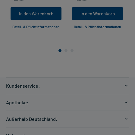
In den Warenkorb
In den Warenkorb
Detail- & Pflichtinformationen
Detail- & Pflichtinformationen
Kundenservice:
Versandkosten
Apotheke:
Zahlungsarten
Ratgeber
Kontakt
Außerhalb Deutschland:
E-Rezept
FAQ
Versandkosten Schweiz
Papierrezept einlösen
Hilfe