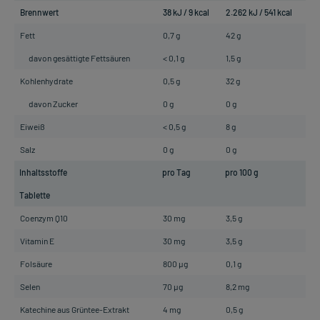
Brennwert
38 kJ / 9 kcal
2.262 kJ / 541 kcal
Fett
0,7 g
42 g
davon gesättigte Fettsäuren
< 0,1 g
1,5 g
Kohlenhydrate
0,5 g
32 g
davon Zucker
0 g
0 g
Eiweiß
< 0,5 g
8 g
Salz
0 g
0 g
Inhaltsstoffe
pro Tag
pro 100 g
Tablette
Coenzym Q10
30 mg
3,5 g
Vitamin E
30 mg
3,5 g
Folsäure
800 µg
0,1 g
Selen
70 µg
8,2 mg
Katechine aus Grüntee-Extrakt
4 mg
0,5 g