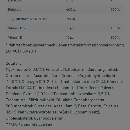
Folsäure
400 μg
200 %
(Quatrefolic-6S-5-MTHF)
741 μg
–
Vitamin B12
10 μg
400 %
Vitamin D
10 μg
200 %
* Nährstoffbezugswert nach Lebensmittelinformationsverordnung
EU (VO) 1169/2011
Zutaten:
Myo-Inositol (40,0 %), Füllstoff: Maltodextrin; Säuerungsmittel:
Citronensäure; Ascorbinsäure, Aroma, L-Argininhydrochlorid
(12,0 %), Coenzym Q10 (2,0 %), Traubenkernextrakt (2 %), Ginseng-
Extrakt (1,0 %), Färbendes Lebensmittel (Rote-Beete-Pulver),
Damiana-Extrakt (1,0 %), **Paraaminobenzoesäure (0,5 %),
Trennmittel: Siliziumdioxid; DL-alpha-Tocopherylacetat;
Süßungsmittel: Sucralose, Acesulfam K; Beta-Carotin, Folsäure:
(6S)-5-Methyltetrahydrofolsäure (als Glucosaminsalz),
Cholecalciferol, Cyanocobalamin.
** PABA: Paraaminobenzoesäure