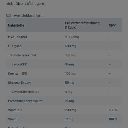
nicht über 25°C lagern.
Nährwertdeklaration:
Pro Verzehrempfehlung
Nährstoffe
NRV*
(1 Stick)
Myo-Inositol
2.000 mg
–
L-Arginin
500 mg
–
Traubenkernextrakt
100 mg
–
davon OPC
95 mg
–
Coenzym Q10
100 mg
–
Ginseng-Extrakt
50 mg
–
davon Ginsenoside
4 mg
–
Paraaminobenzoesäure
25 mg
–
Vitamin C
200 mg
250 %
Vitamin E
12 mg
100 %
Beta-Carotin
2 mg
–