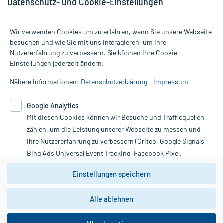
Datenschutz- und Cookie-Einstellungen
Wir verwenden Cookies um zu erfahren, wann Sie unsere Webseite
besuchen und wie Sie mit uns interagieren, um Ihre
Nutzererfahrung zu verbessern. Sie können Ihre Cookie-
Alle Preise gelten inkl. MwSt., ggf. zzgl. Versandkosten
Einstellungen jederzeit ändern.
Informationen auf dieser Website werden ausschließlich für
informative Zwecke zur Verfügung gestellt. Sie ersetzen keinesfalls
Nähere Informationen:
Datenschutzerklärung
Impressum
die Untersuchung und Behandlung durch einen Arzt. Bitte
beachten Sie, dass hierdurch weder Diagnosen gestellt noch
Google Analytics
Therapien eingeleitet werden können. | Diese Webseite benutzt
Mit diesen Cookies können wir Besuche und Trafficquellen
Google Analytics. Lesen Sie bitte dazu die wichtigen Hinweise in
unserer Datenschutzerklärung. Für den Widerruf einer Bestellung
zählen, um die Leistung unserer Webseite zu messen und
nutzen Sie das Formular:
Ihre Nutzererfahrung zu verbessern (Criteo, Google Signals,
Bing Ads Universal Event Tracking, Facebook Pixel,
Vertrag widerrufen
Youtube-Social Plugin).
Einstellungen speichern
Wir weisen darauf hin, dass die
Datenschutzbestimmungen von
Google Analytics
nicht
Alle ablehnen
*Hinweise zu unseren Aktionen und Bewertungen
zwingend den Europäischen Anforderungen gem. EU-
DSGVO genügen und ein Datentransfer in Drittstaaten bzw.
die USA nicht ausgeschlossen werden kann. Wie die