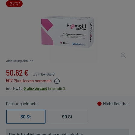
-22%*
Abbildung ähnlich
50,62 €
UVP
64,90 €
507
PlusHerzen sammeln
inkl. MwSt.
Gratis-Versand
innerhalb D.
Packungseinheit
Nicht lieferbar
30 St
90 St
Der Artikel ist momentan nicht lieferbar.