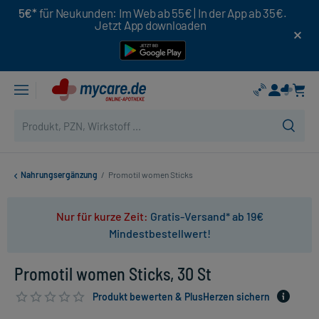
5€*
für Neukunden: Im Web ab 55€ | In der App ab 35€.
Jetzt App downloaden
Nahrungsergänzung
/
Promotil women Sticks
Nur für kurze Zeit:
Gratis-Versand* ab 19€
Mindestbestellwert!
Promotil women Sticks, 30 St
Produkt bewerten & PlusHerzen sichern