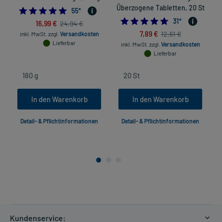
Überzogene Tabletten, 20 St
4.872727272727273
55
*
4.67741935483871
31
*
16,99 €
24,94 €
7,89 €
12,61 €
inkl. MwSt.
zzgl.
Versandkosten
Lieferbar
inkl. MwSt.
zzgl.
Versandkosten
Lieferbar
In den Warenkorb
In den Warenkorb
Detail- & Pflichtinformationen
Detail- & Pflichtinformationen
Kundenservice: