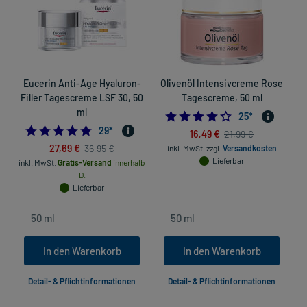
Eucerin Anti-Age Hyaluron-
Olivenöl Intensivcreme Rose
Filler Tagescreme LSF 30, 50
Tagescreme, 50 ml
ml
4.24
25
*
4.827586206896552
29
*
16,49 €
21,99 €
27,69 €
36,95 €
inkl. MwSt.
zzgl.
Versandkosten
Lieferbar
inkl. MwSt.
Gratis-Versand
innerhalb
in
D.
Lieferbar
In den Warenkorb
In den Warenkorb
Detail- & Pflichtinformationen
Detail- & Pflichtinformationen