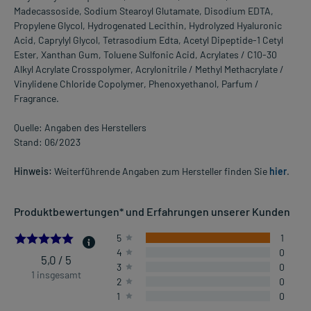
Madecassoside, Sodium Stearoyl Glutamate, Disodium EDTA,
Propylene Glycol, Hydrogenated Lecithin, Hydrolyzed Hyaluronic
Acid, Caprylyl Glycol, Tetrasodium Edta, Acetyl Dipeptide-1 Cetyl
Ester, Xanthan Gum, Toluene Sulfonic Acid, Acrylates / C10-30
Alkyl Acrylate Crosspolymer, Acrylonitrile / Methyl Methacrylate /
Vinylidene Chloride Copolymer, Phenoxyethanol, Parfum /
Fragrance.
Quelle: Angaben des Herstellers
Stand: 06/2023
Hinweis:
Weiterführende Angaben zum Hersteller finden Sie
hier
.
Produktbewertungen* und Erfahrungen unserer Kunden
5.0
5
1
4
0
5,0 / 5
3
0
1 insgesamt
2
0
1
0