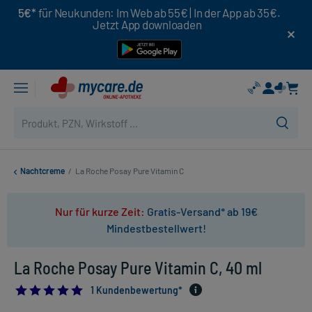
5€*
für Neukunden: Im Web ab 55€ | In der App ab 35€.
Jetzt App downloaden
Nachtcreme
/
La Roche Posay Pure Vitamin C
Nur für kurze Zeit:
Gratis-Versand* ab 19€
Mindestbestellwert!
La Roche Posay Pure Vitamin C, 40 ml
5.0
1 Kundenbewertung*