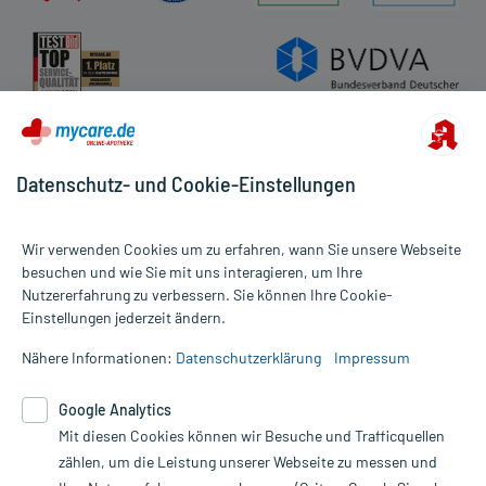
Datenschutz- und Cookie-Einstellungen
Wir verwenden Cookies um zu erfahren, wann Sie unsere Webseite
besuchen und wie Sie mit uns interagieren, um Ihre
Nutzererfahrung zu verbessern. Sie können Ihre Cookie-
Alle Preise gelten inkl. MwSt., ggf. zzgl. Versandkosten
Einstellungen jederzeit ändern.
Informationen auf dieser Website werden ausschließlich für
informative Zwecke zur Verfügung gestellt. Sie ersetzen keinesfalls
Nähere Informationen:
Datenschutzerklärung
Impressum
die Untersuchung und Behandlung durch einen Arzt. Bitte
beachten Sie, dass hierdurch weder Diagnosen gestellt noch
Google Analytics
Therapien eingeleitet werden können. | Diese Webseite benutzt
Mit diesen Cookies können wir Besuche und Trafficquellen
Google Analytics. Lesen Sie bitte dazu die wichtigen Hinweise in
unserer Datenschutzerklärung. Für den Widerruf einer Bestellung
zählen, um die Leistung unserer Webseite zu messen und
nutzen Sie das Formular: