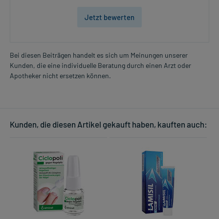
Überdosierung?
Es sind keine Überdosierungserscheinungen bekannt. Im
Jetzt bewerten
Zweifelsfall wenden Sie sich an Ihren Arzt.
Anwendung vergessen?
Setzen Sie die Anwendung zum nächsten vorgeschriebenen
Bei diesen Beiträgen handelt es sich um Meinungen unserer
Zeitpunkt ganz normal (also nicht mit der doppelten Menge) fort.
Kunden, die eine individuelle Beratung durch einen Arzt oder
Apotheker nicht ersetzen können.
Generell gilt: Achten Sie vor allem bei Säuglingen, Kleinkindern und
älteren Menschen auf eine gewissenhafte Dosierung. Im
Zweifelsfalle fragen Sie Ihren Arzt oder Apotheker nach etwaigen
Auswirkungen oder Vorsichtsmaßnahmen.
Kunden, die diesen Artikel gekauft haben, kauften auch:
Eine vom Arzt verordnete Dosierung kann von den Angaben der
Packungsbeilage abweichen. Da der Arzt sie individuell abstimmt,
sollten Sie das Arzneimittel daher nach seinen Anweisungen
anwenden.
Gegenanzeigen:
Was spricht gegen eine Anwendung?