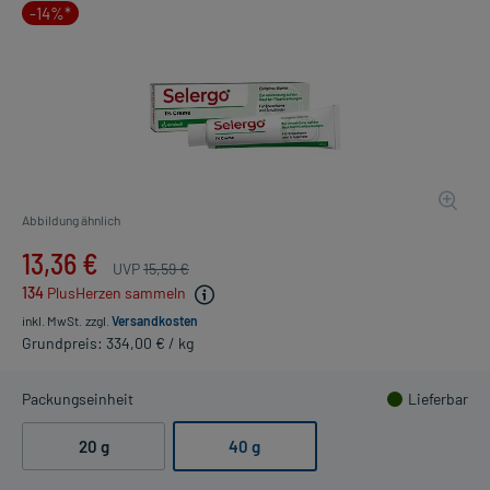
-14%*
Abbildung ähnlich
13,36 €
UVP
15,59 €
134
PlusHerzen sammeln
inkl. MwSt.
zzgl.
Versandkosten
Grundpreis: 334,00 € / kg
Packungseinheit
Lieferbar
20 g
40 g