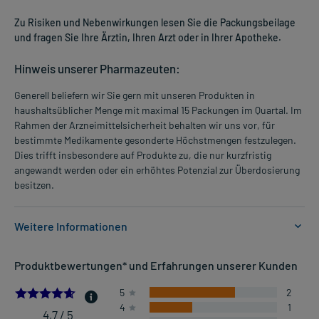
Zu Risiken und Nebenwirkungen lesen Sie die Packungsbeilage
und fragen Sie Ihre Ärztin, Ihren Arzt oder in Ihrer Apotheke.
Hinweis unserer Pharmazeuten:
Generell beliefern wir Sie gern mit unseren Produkten in
haushaltsüblicher Menge mit maximal 15 Packungen im Quartal. Im
Rahmen der Arzneimittelsicherheit behalten wir uns vor, für
bestimmte Medikamente gesonderte Höchstmengen festzulegen.
Dies trifft insbesondere auf Produkte zu, die nur kurzfristig
angewandt werden oder ein erhöhtes Potenzial zur Überdosierung
besitzen.
Weitere Informationen
Anwendungsgebiete:
Produktbewertungen* und Erfahrungen unserer Kunden
- Pilzinfektionen mit Hefepilzen, Fadenpilzen und anderen Pilzen,
wie:
4.666666666666667
5
2
- Pilzinfektionen der Haut
4
1
4,7 / 5