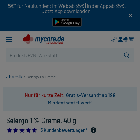
5€*
für Neukunden: Im Web ab 55€ | In der App ab 35€.
Jetzt App downloaden
Hautpilz
/
Selergo 1 % Creme
Nur für kurze Zeit:
Gratis-Versand* ab 19€
Mindestbestellwert!
Selergo 1 % Creme, 40 g
4.666666666666667
3 Kundenbewertungen*