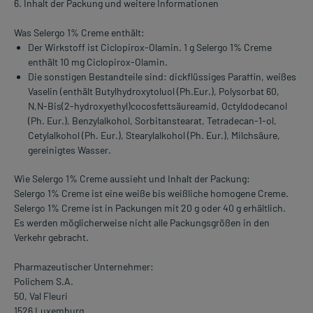
6. Inhalt der Packung und weitere Informationen
Was Selergo 1% Creme enthält:
Der Wirkstoff ist Ciclopirox-Olamin. 1 g Selergo 1% Creme
enthält 10 mg Ciclopirox-Olamin.
Die sonstigen Bestandteile sind: dickflüssiges Paraffin, weißes
Vaselin (enthält Butylhydroxytoluol (Ph.Eur.), Polysorbat 60,
N,N-Bis(2-hydroxyethyl)cocosfettsäureamid, Octyldodecanol
(Ph. Eur.), Benzylalkohol, Sorbitanstearat, Tetradecan-1-ol,
Cetylalkohol (Ph. Eur.), Stearylalkohol (Ph. Eur.), Milchsäure,
gereinigtes Wasser.
Wie Selergo 1% Creme aussieht und Inhalt der Packung:
Selergo 1% Creme ist eine weiße bis weißliche homogene Creme.
Selergo 1% Creme ist in Packungen mit 20 g oder 40 g erhältlich.
Es werden möglicherweise nicht alle Packungsgrößen in den
Verkehr gebracht.
Pharmazeutischer Unternehmer:
Polichem S.A.
50, Val Fleuri
1526 Luxemburg