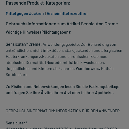
Passende Produkt-Kategorien:
Mittel gegen Juckreiz
|
Arzneimittel rezeptfrei
Gebrauchsinformationen zum Artikel Sensicutan Creme
Wichtige Hinweise (Pflichtangaben):
Sensicutan® Creme.
Anwendungsgebiete: Zur Behandlung von
entzündlichen, nicht infektiösen, stark juckenden und allergischen
Hauterkrankungen z.B. akuten und chronischen Ekzemen,
atopischer Dermatitis (Neurodermitis) bei Erwachsenen,
Jugendlichen und Kindern ab 3 Jahren.
Warnhinweis:
Enthält
Sorbinsäure.
Zu Risiken und Nebenwirkungen lesen Sie die Packungsbeilage
und fragen Sie Ihre Ärztin, Ihren Arzt oder in Ihrer Apotheke.
GEBRAUCHSINFORMATION: INFORMATION FÜR DEN ANWENDER
Sensicutan®
Wirkstoffe: (-)-alpha-Bisabolol 0,30 g, Heparin-Natrium 20.000