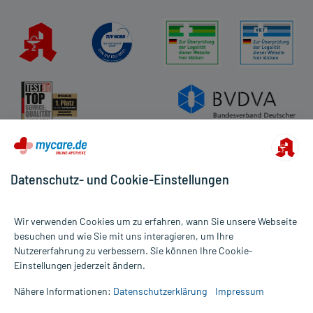
Datenschutz- und Cookie-Einstellungen
Wir verwenden Cookies um zu erfahren, wann Sie unsere Webseite
besuchen und wie Sie mit uns interagieren, um Ihre
Nutzererfahrung zu verbessern. Sie können Ihre Cookie-
Alle Preise gelten inkl. MwSt., ggf. zzgl. Versandkosten
Einstellungen jederzeit ändern.
Informationen auf dieser Website werden ausschließlich für
informative Zwecke zur Verfügung gestellt. Sie ersetzen keinesfalls
Nähere Informationen:
Datenschutzerklärung
Impressum
die Untersuchung und Behandlung durch einen Arzt. Bitte
beachten Sie, dass hierdurch weder Diagnosen gestellt noch