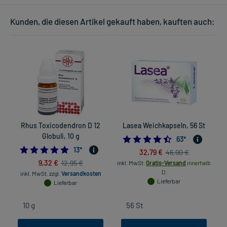
Kunden, die diesen Artikel gekauft haben, kauften auch:
Rhus Toxicodendron D 12
Lasea Weichkapseln, 56 St
G
Globuli, 10 g
4.5079365079365
63
*
5.0
13
*
32,79 €
46,90 €
9,32 €
12,95 €
inkl. MwSt.
Gratis-Versand
innerhalb
D.
inkl. MwSt.
zzgl.
Versandkosten
Lieferbar
Lieferbar