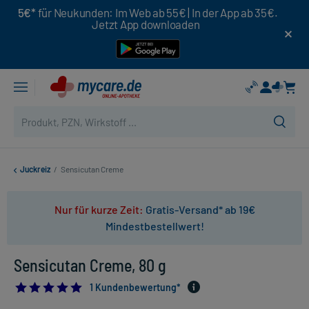
5€*
für Neukunden: Im Web ab 55€ | In der App ab 35€.
Jetzt App downloaden
Juckreiz
/
Sensicutan Creme
Nur für kurze Zeit:
Gratis-Versand* ab 19€
Mindestbestellwert!
Sensicutan Creme, 80 g
5.0
1 Kundenbewertung*