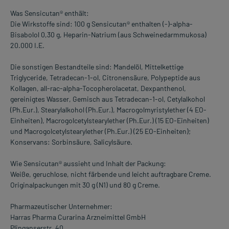
Was Sensicutan® enthält:
Die Wirkstoffe sind: 100 g Sensicutan® enthalten (-)-alpha-
Bisabolol 0,30 g, Heparin-Natrium (aus Schweinedarmmukosa)
20.000 I.E.
Die sonstigen Bestandteile sind: Mandelöl, Mittelkettige
Triglyceride, Tetradecan-1-ol, Citronensäure, Polypeptide aus
Kollagen, all-rac-alpha-Tocopherolacetat, Dexpanthenol,
gereinigtes Wasser, Gemisch aus Tetradecan-1-ol, Cetylalkohol
(Ph.Eur.), Stearylalkohol (Ph.Eur.), Macrogolmyristylether (4 EO-
Einheiten), Macrogolcetylstearylether (Ph.Eur.) (15 EO-Einheiten)
und Macrogolcetylstearylether (Ph.Eur.) (25 EO-Einheiten);
Konservans: Sorbinsäure, Salicylsäure.
Wie Sensicutan® aussieht und Inhalt der Packung:
Weiße, geruchlose, nicht färbende und leicht auftragbare Creme.
Originalpackungen mit 30 g (N1) und 80 g Creme.
Pharmazeutischer Unternehmer:
Harras Pharma Curarina Arzneimittel GmbH
Plinganserstr. 40