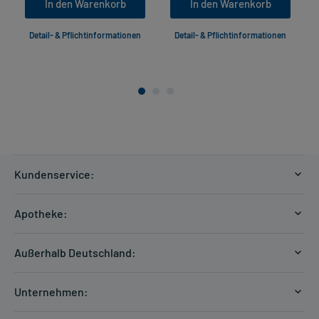
In den Warenkorb
In den Warenkorb
Detail- & Pflichtinformationen
Detail- & Pflichtinformationen
Kundenservice:
Versandkosten
Apotheke:
Zahlungsarten
Ratgeber
Kontakt
Außerhalb Deutschland:
E-Rezept
FAQ
Versandkosten Schweiz
Papierrezept einlösen
Hilfe
Unternehmen:
Formular anfordern
mycarePlus