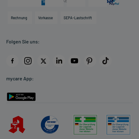
Karriere
Hilfsmittelbox
Engagement
Direktabrechnung PKV
Rechnung
Vorkasse
SEPA-Lastschrift
Partner
Apotheke vor Ort
Kundenbewertungen
Folgen Sie uns:
AGB
Impressum
Datenschutz
Cookie-Einstellungen
mycare App:
Rückgabe/Widerruf
Barrierefreiheitserklärung