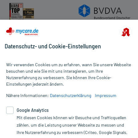
Datenschutz- und Cookie-Einstellungen
Wir verwenden Cookies um zu erfahren, wann Sie unsere Webseite
besuchen und wie Sie mit uns interagieren, um Ihre
Nutzererfahrung zu verbessern. Sie können Ihre Cookie-
Alle Preise gelten inkl. MwSt., ggf. zzgl. Versandkosten
Einstellungen jederzeit ändern.
Informationen auf dieser Website werden ausschließlich für
informative Zwecke zur Verfügung gestellt. Sie ersetzen keinesfalls
Nähere Informationen:
Datenschutzerklärung
Impressum
die Untersuchung und Behandlung durch einen Arzt. Bitte
beachten Sie, dass hierdurch weder Diagnosen gestellt noch
Google Analytics
Therapien eingeleitet werden können. | Diese Webseite benutzt
Mit diesen Cookies können wir Besuche und Trafficquellen
Google Analytics. Lesen Sie bitte dazu die wichtigen Hinweise in
unserer Datenschutzerklärung. Für den Widerruf einer Bestellung
zählen, um die Leistung unserer Webseite zu messen und
nutzen Sie das Formular:
Ihre Nutzererfahrung zu verbessern (Criteo, Google Signals,