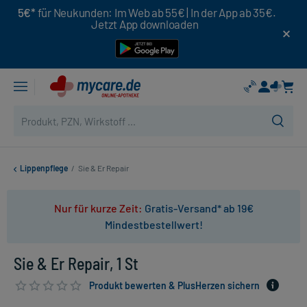
5€*
für Neukunden: Im Web ab 55€ | In der App ab 35€.
Jetzt App downloaden
Lippenpflege
/
Sie & Er Repair
Nur für kurze Zeit:
Gratis-Versand* ab 19€
Mindestbestellwert!
Sie & Er Repair, 1 St
Produkt bewerten & PlusHerzen sichern