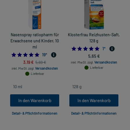
Nasenspray ratiopharm für
Klosterfrau Reizhusten-Saft,
Erwachsene und Kinder, 10
128 g
ml
5.0
1
*
4.947368421052632
19
*
5,65 €
3,19 €
5,69 €
inkl. MwSt.
zzgl.
Versandkosten
in
Lieferbar
inkl. MwSt.
zzgl.
Versandkosten
Lieferbar
In den Warenkorb
In den Warenkorb
Detail- & Pflichtinformationen
Detail- & Pflichtinformationen