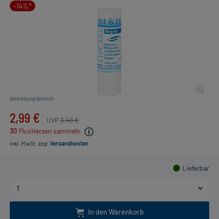
-14%*
Abbildung ähnlich
2,99 €
UVP
3,49 €
30
PlusHerzen sammeln
inkl. MwSt.
zzgl.
Versandkosten
Lieferbar
In den Warenkorb