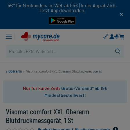
5€*
für Neukunden: Im Web ab 55€ | In der App ab 35€.
Jetzt App downloaden
Oberarm
/
Visomat comfort XXL Oberarm Blutdruckmessgerät
Nur für kurze Zeit:
Gratis-Versand* ab 19€
Mindestbestellwert!
Visomat comfort XXL Oberarm
Blutdruckmessgerät, 1 St
Produkt bewerten & PlusHerzen sichern