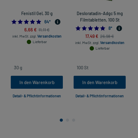
Fenistil Gel, 30 g
Desloratadin-Adgc 5 mg
Filmtabletten, 100 St
4.953125
64
*
5.0
8
*
6,66 €
11,11 €
17,49 €
26,98 €
inkl. MwSt.
zzgl.
Versandkosten
Lieferbar
inkl. MwSt.
zzgl.
Versandkosten
in
Lieferbar
In den Warenkorb
In den Warenkorb
Detail- & Pflichtinformationen
Detail- & Pflichtinformationen