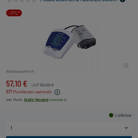
-17%*
Abbildung ähnlich
57,10 €
UVP
69,50 €
571
PlusHerzen sammeln
inkl. MwSt.
Gratis-Versand
innerhalb D.
Lieferbar