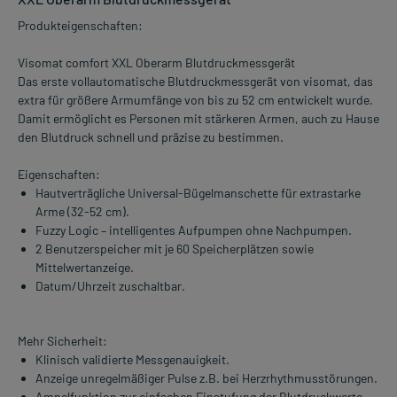
Produkteigenschaften:
Visomat comfort XXL Oberarm Blutdruckmessgerät
Das erste vollautomatische Blutdruckmessgerät von visomat, das
extra für größere Armumfänge von bis zu 52 cm entwickelt wurde.
Damit ermöglicht es Personen mit stärkeren Armen, auch zu Hause
den Blutdruck schnell und präzise zu bestimmen.
Eigenschaften:
Hautverträgliche Universal-Bügelmanschette für extrastarke
Arme (32-52 cm).
Fuzzy Logic – intelligentes Aufpumpen ohne Nachpumpen.
2 Benutzerspeicher mit je 60 Speicherplätzen sowie
Mittelwertanzeige.
Datum/Uhrzeit zuschaltbar.
Mehr Sicherheit:
Klinisch validierte Messgenauigkeit.
Anzeige unregelmäßiger Pulse z.B. bei Herzrhythmusstörungen.
Ampelfunktion zur einfachen Einstufung der Blutdruckwerte