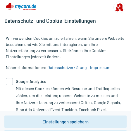
Datenschutz- und Cookie-Einstellungen
Wir verwenden Cookies um zu erfahren, wann Sie unsere Webseite
besuchen und wie Sie mit uns interagieren, um Ihre
Nutzererfahrung zu verbessern. Sie können Ihre Cookie-
Alle Preise gelten inkl. MwSt., ggf. zzgl. Versandkosten
Einstellungen jederzeit ändern.
Informationen auf dieser Website werden ausschließlich für
informative Zwecke zur Verfügung gestellt. Sie ersetzen keinesfalls
Nähere Informationen:
Datenschutzerklärung
Impressum
die Untersuchung und Behandlung durch einen Arzt. Bitte
beachten Sie, dass hierdurch weder Diagnosen gestellt noch
Google Analytics
Therapien eingeleitet werden können. | Diese Webseite benutzt
Mit diesen Cookies können wir Besuche und Trafficquellen
Google Analytics. Lesen Sie bitte dazu die wichtigen Hinweise in
unserer Datenschutzerklärung. Für den Widerruf einer Bestellung
zählen, um die Leistung unserer Webseite zu messen und
nutzen Sie das Formular:
Ihre Nutzererfahrung zu verbessern (Criteo, Google Signals,
Bing Ads Universal Event Tracking, Facebook Pixel,
Vertrag widerrufen
Youtube-Social Plugin).
Einstellungen speichern
Wir weisen darauf hin, dass die