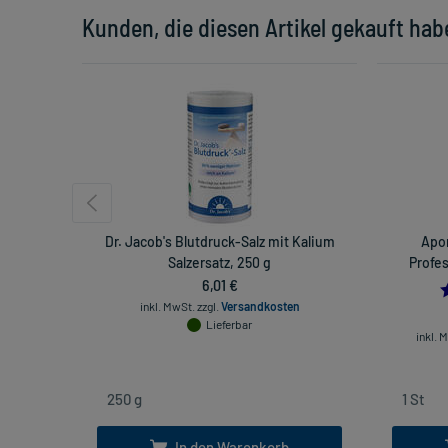
Kunden, die diesen Artikel gekauft hab
Dr. Jacob's Blutdruck-Salz mit Kalium
Apo
Salzersatz, 250 g
Profes
6,01 €
inkl. MwSt.
zzgl.
Versandkosten
Lieferbar
inkl. 
In den Warenkorb