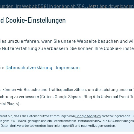
unden: Im Web ab 55€ | In der App ab 35€. Jetzt App downloade
d Cookie-Einstellungen
es um zu erfahren, wann Sie unsere Webseite besuchen und wie
e Nutzererfahrung zu verbessern. Sie können Ihre Cookie-Einste
nlösen
Rezeptur
Aktion %
en:
Datenschutzerklärung
Impressum
wehrstärkung
/
Weleda Mein Sanddorn Immungetränk
s können wir Besuche und Trafficquellen zählen, um die Leistung unsere
Nur für kurze Zeit:
Gratis-Versand* ab 19€ Mindestbestellwert!
fahrung zu verbessern (Criteo, Google Signals, Bing Ads Universal Event 
ial Plugin).
arauf hin, dass die Datenschutzbestimmungen von
Google Analytics
nicht zwingend den E
Weleda Very Cherry Shower Cream
beim Kauf von 2 teiln. Weleda
n gem. EU-DSGVO genügen und ein Datentransfer in Drittstaaten bzw. die USA nicht ausg
 Daten dort verarbeitet werden, kann nicht geprüft und nachvollzogen werden.