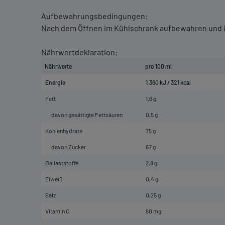
Aufbewahrungsbedingungen:
Nach dem Öffnen im Kühlschrank aufbewahren und i
Nährwertdeklaration:
Nährwerte
pro 100 ml
Energie
1.360 kJ / 321 kcal
Fett
1,6 g
davon gesättigte Fettsäuren
0,5 g
Kohlenhydrate
75 g
davon Zucker
67 g
Ballaststoffe
2,8 g
Eiweiß
0,4 g
Salz
0,25 g
Vitamin C
80 mg