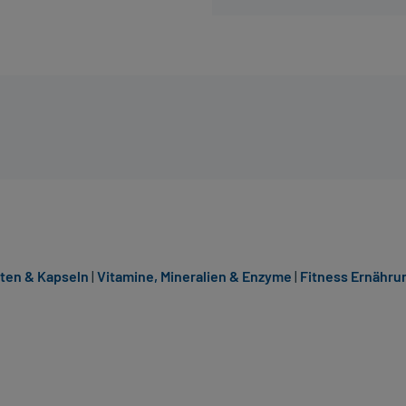
tten & Kapseln
|
Vitamine, Mineralien & Enzyme
|
Fitness Ernähru