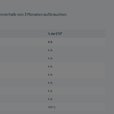
nnerhalb von 3 Monaten aufbrauchen.
% der ETD*
k.A.
k.A.
k.A.
k.A.
k.A.
k.A.
k.A.
k.A.
100 %