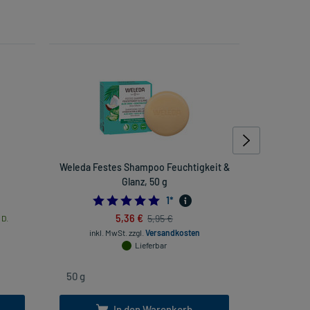
Weleda Festes Shampoo Feuchtigkeit &
Wel
Glanz, 50 g
5.0
1
*
5,36 €
5,95 €
 D.
inkl
inkl. MwSt.
zzgl.
Versandkosten
Lieferbar
In den Warenkorb