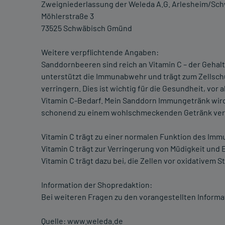
Zweigniederlassung der Weleda A.G. Arlesheim/Sch
Möhlerstraße 3
73525 Schwäbisch Gmünd
Weitere verpflichtende Angaben:
Sanddornbeeren sind reich an Vitamin C – der Gehalt l
unterstützt die Immunab­wehr und trägt zum Zellschu
verringern. Dies ist wichtig für die Gesundheit, vor 
Vitamin C-Bedarf. Mein Sanddorn Immungetränk wir
schonend zu einem wohlschmeckenden Getränk vera
Vitamin C trägt zu einer normalen Funktion des Imm
Vitamin C trägt zur Verringerung von Müdigkeit und 
Vitamin C trägt dazu bei, die Zellen vor oxidativem S
Information der Shopredaktion:
Bei weiteren Fragen zu den vorangestellten Informa
Quelle: www.weleda.de