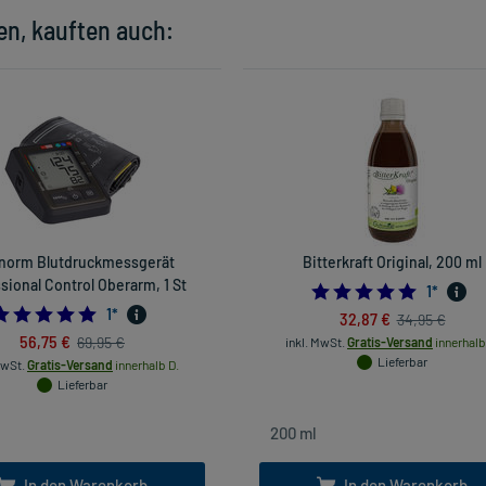
en, kauften auch:
norm Blutdruckmessgerät
Bitterkraft Original, 200 ml
sional Control Oberarm, 1 St
5.0
1
*
5.0
1
*
32,87 €
34,95 €
56,75 €
69,95 €
inkl. MwSt.
Gratis-Versand
innerhalb
Lieferbar
MwSt.
Gratis-Versand
innerhalb D.
Lieferbar
In den Warenkorb
In den Warenkorb