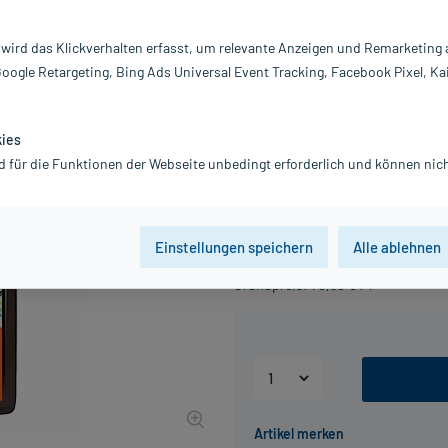
getränk, 200 ml
Weleda
 wird das Klickverhalten erfasst, um relevante Anzeigen und Remarketing
Pasteurisiertes Sanddornfruchtsaf
Google Retargeting, Bing Ads Universal Event Tracking, Facebook Pixel, Ka
bei Müdigkeit und Erschöpfung.
Darreichung:
Sa
Inhalt:
20
kies
PZN:
19
d für die Funktionen der Webseite unbedingt erforderlich und können nich
Hersteller:
W
14,10 €
141
PlusHerzen sa
Einstellungen speichern
Alle ablehnen
inkl. MwSt.
zzgl.
Versandkosten
Grundpreis: 70,50 € / l