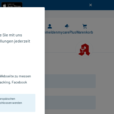
n
E-Rezept App
Anmelden
mycarePlus
Warenkorb
 Sie mit uns
llungen jederzeit
r Webseite zu messen
Tracking, Facebook
uropäischen
-Produkten
eschlossen werden