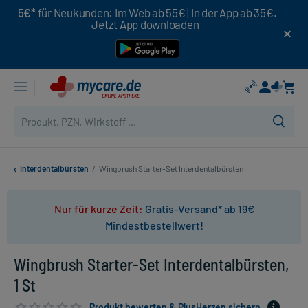
5€*
für Neukunden: Im Web ab 55€ | In der App ab 35€.
Jetzt App downloaden
Interdentalbürsten
/
Wingbrush Starter-Set Interdentalbürsten
Nur für kurze Zeit:
Gratis-Versand* ab 19€
Mindestbestellwert!
Wingbrush Starter-Set Interdentalbürsten,
1 St
Produkt bewerten & PlusHerzen sichern