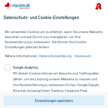
Datenschutz- und Cookie-Einstellungen
Wir verwenden Cookies um zu erfahren, wann Sie unsere Webseite
besuchen und wie Sie mit uns interagieren, um Ihre
Nutzererfahrung zu verbessern. Sie können Ihre Cookie-
Alle Preise gelten inkl. MwSt., ggf. zzgl. Versandkosten
Einstellungen jederzeit ändern.
Informationen auf dieser Website werden ausschließlich für
informative Zwecke zur Verfügung gestellt. Sie ersetzen keinesfalls
Nähere Informationen:
Datenschutzerklärung
Impressum
die Untersuchung und Behandlung durch einen Arzt. Bitte
beachten Sie, dass hierdurch weder Diagnosen gestellt noch
Google Analytics
Therapien eingeleitet werden können. | Diese Webseite benutzt
Mit diesen Cookies können wir Besuche und Trafficquellen
Google Analytics. Lesen Sie bitte dazu die wichtigen Hinweise in
unserer Datenschutzerklärung. Für den Widerruf einer Bestellung
zählen, um die Leistung unserer Webseite zu messen und
nutzen Sie das Formular:
Ihre Nutzererfahrung zu verbessern (Criteo, Google Signals,
Bing Ads Universal Event Tracking, Facebook Pixel,
Vertrag widerrufen
Youtube-Social Plugin).
Einstellungen speichern
Wir weisen darauf hin, dass die