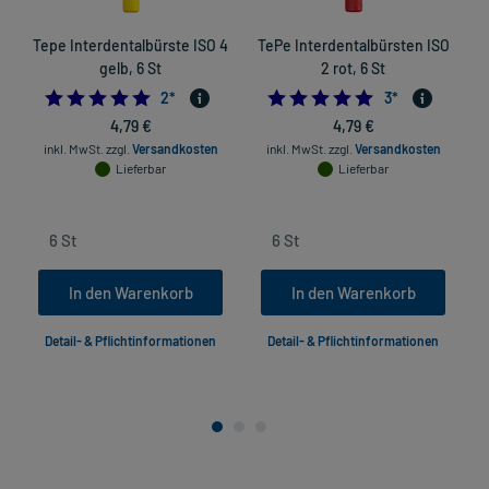
Tepe Interdentalbürste ISO 4
TePe Interdentalbürsten ISO
T
gelb, 6 St
2 rot, 6 St
5.0
5.0
2
*
3
*
4,79 €
4,79 €
inkl. MwSt.
zzgl.
Versandkosten
inkl. MwSt.
zzgl.
Versandkosten
Lieferbar
Lieferbar
In den Warenkorb
In den Warenkorb
Detail- & Pflichtinformationen
Detail- & Pflichtinformationen