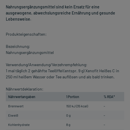
Nahrungsergänzungsmittel sind kein Ersatz für eine
ausgewogene, abwechslungsreiche Ernährung und gesunde
Lebensweise.
Produkteigenschaften:
Bezeichnung:
Nahrungsergänzungsmittel
Verwendung/Anwendung/Verzehrempfehlung:
1 mal täglich 2 gehähfte Teelöffel (entspr. 9 g) Xenofit Heißes C in
250 ml heißem Wasser oder Tee auflösen und als bald trinken.
Nährwertdeklaration:
Nährwertangaben
1 Portion
% RDA*
Brennwert
150 kJ (35 kcal)
–
Eiweiß
0 g
–
Kohlenhydrate
8 g
–