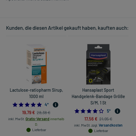
Kunden, die diesen Artikel gekauft haben, kauften auch:
Lactulose-ratiopharm Sirup,
Hansaplast Sport
1000 ml
Handgelenk-Bandage Größe
S/M, 1 St
5.0
4
*
4.2
5
*
19,79 €
28,38 €
17,56 €
21,95 €
inkl. MwSt.
Gratis-Versand
innerhalb
D.
inkl. MwSt.
zzgl.
Versandkosten
Lieferbar
Lieferbar