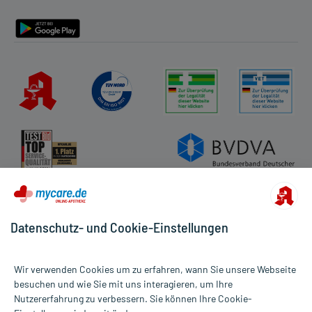
Barrierefreiheitserklärung
Datenschutz- und Cookie-Einstellungen
Wir verwenden Cookies um zu erfahren, wann Sie unsere Webseite
besuchen und wie Sie mit uns interagieren, um Ihre
Nutzererfahrung zu verbessern. Sie können Ihre Cookie-
Alle Preise gelten inkl. MwSt., ggf. zzgl. Versandkosten