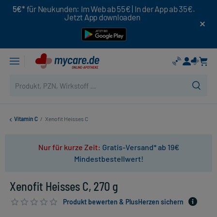
5€*
für Neukunden: Im Web ab 55€ | In der App ab 35€.
Jetzt App downloaden
Vitamin C
/
Xenofit Heisses C
Nur für kurze Zeit:
Gratis-Versand* ab 19€
Mindestbestellwert!
Xenofit Heisses C, 270 g
Produkt bewerten & PlusHerzen sichern