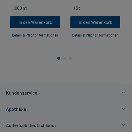
In den Warenkorb
In den Warenkorb
Detail- & Pflichtinformationen
Detail- & Pflichtinformationen
Kundenservice:
Versandkosten
Apotheke:
Zahlungsarten
Ratgeber
Kontakt
Außerhalb Deutschland:
E-Rezept
FAQ