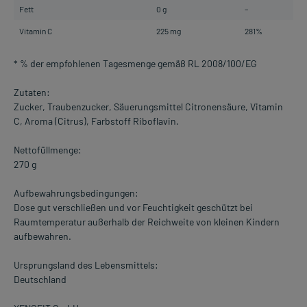
Fett
0 g
–
Vitamin C
225 mg
281%
* % der empfohlenen Tagesmenge gemäß RL 2008/100/EG
Zutaten:
Zucker, Traubenzucker, Säuerungsmittel Citronensäure, Vitamin
C, Aroma (Citrus), Farbstoff Riboflavin.
Nettofüllmenge:
270 g
Aufbewahrungsbedingungen:
Dose gut verschließen und vor Feuchtigkeit geschützt bei
Raumtemperatur außerhalb der Reichweite von kleinen Kindern
aufbewahren.
Ursprungsland des Lebensmittels:
Deutschland