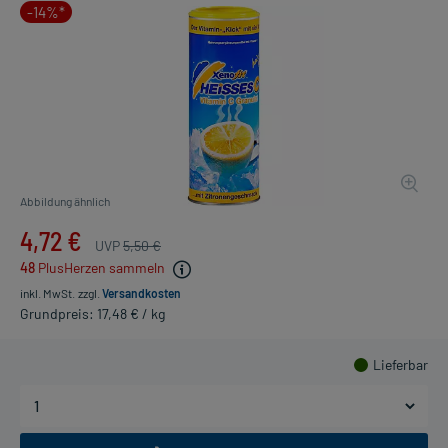
-14%*
Abbildung ähnlich
4,72 €
UVP
5,50 €
48
PlusHerzen sammeln
inkl. MwSt.
zzgl.
Versandkosten
Grundpreis: 17,48 € / kg
Lieferbar