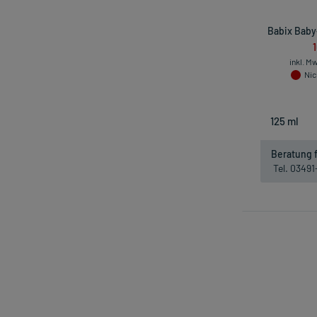
Babix Baby
inkl. M
Nic
Beratung f
Tel. 0349