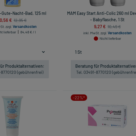
-Gute-Nacht-Bad, 125 ml
MAM Easy Start Anti-Colic 260 ml D
10,56 €
- Babyflasche, 1 St
12,95 €
9,27 €
10,49 €
wSt.
zzgl.
Versandkosten
ht lieferbar
84,48 € / l
inkl. MwSt.
zzgl.
Versandkosten
Nicht lieferbar
ür Produktalternativen:
Beratung für Produktalternative
1-8770120 (gebührenfrei)
Tel. 03491-8770120 (gebührenfre
-22%*