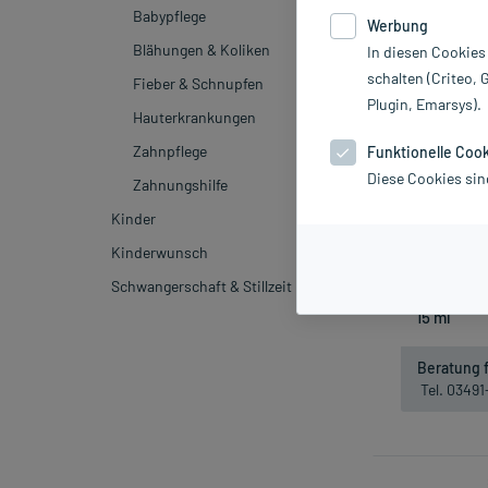
Babypflege
Werbung
Blähungen & Koliken
In diesen Cookies
schalten (Criteo, 
Fieber & Schnupfen
Plugin, Emarsys).
Hauterkrankungen
Zahnpflege
Funktionelle Coo
Diese Cookies sin
Zahnungshilfe
Multi 
Kinder
inkl. M
Kinderwunsch
Nich
Schwangerschaft & Stillzeit
Beratung f
Tel. 0349