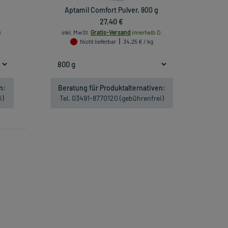
Aptamil Comfort Pulver, 800 g
27,40 €
.
inkl. MwSt.
Gratis-Versand
innerhalb D.
Nicht lieferbar
34,25 € / kg
n:
Beratung für Produktalternativen:
i)
Tel. 03491-8770120 (gebührenfrei)