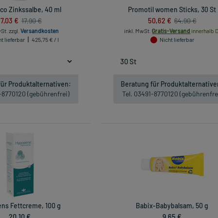
co Zinkssalbe, 40 ml
Promotil women Sticks, 30 St
17,03 €
50,62 €
17,90 €
64,90 €
wSt.
zzgl.
Versandkosten
inkl. MwSt.
Gratis-Versand
innerhalb D
t lieferbar
425,75 € / l
Nicht lieferbar
ür Produktalternativen:
Beratung für Produktalternative
1-8770120 (gebührenfrei)
Tel. 03491-8770120 (gebührenfre
ns Fettcreme, 100 g
Babix-Babybalsam, 50 g
20,10 €
9,65 €