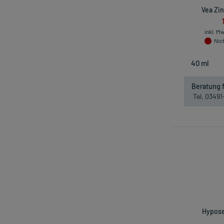
Vea Zin
inkl. M
Nich
Beratung f
Tel. 0349
Hypose