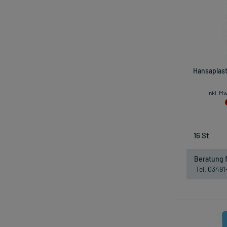
Hansaplast
inkl. M
Beratung f
Tel. 0349