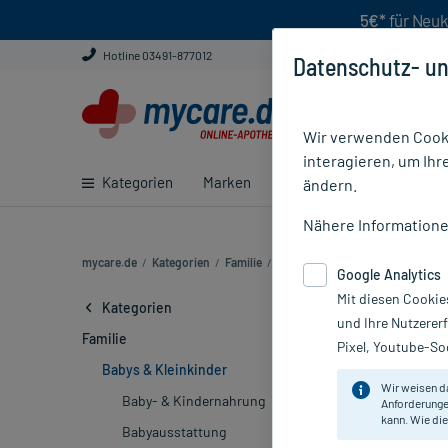
5€*
für Neuk
Hotline 03491-877012
Datenschutz- un
Wir verwenden Cooki
interagieren, um Ihr
Kategorien
Marken
Ratgeber
E-Rezept ei
ändern.
Nähere Information
mycare.de
/
Kategorien
/
Familie
/
Babys & Kleinkinder (479)
Google Analytics
Mit diesen Cookie
Produkte für
Kategorien
und Ihre Nutzerer
Familie
Pixel, Youtube-Soc
Hersteller
Babys & Kleinkinder
Wir weisen d
Baby- & Kindernahrung
Anforderunge
Sortieren
Rele
kann. Wie die
Babyausstattung