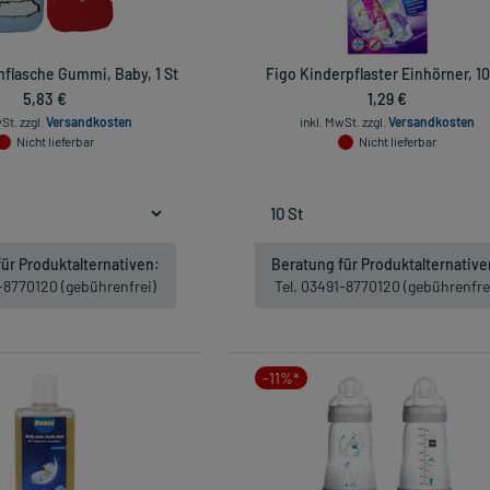
flasche Gummi, Baby, 1 St
Figo Kinderpflaster Einhörner, 10
5,83 €
1,29 €
wSt.
zzgl.
Versandkosten
inkl. MwSt.
zzgl.
Versandkosten
Nicht lieferbar
Nicht lieferbar
ür Produktalternativen:
Beratung für Produktalternative
1-8770120 (gebührenfrei)
Tel. 03491-8770120 (gebührenfre
-11%*