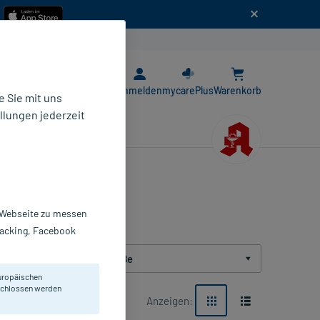
n
E-Rezept App
Anmelden
mycarePlus
Warenkorb
 Sie mit uns
llungen jederzeit
r Webseite zu messen
Tracking, Facebook
Packungsgröße
uropäischen
eschlossen werden
Anzeigen: