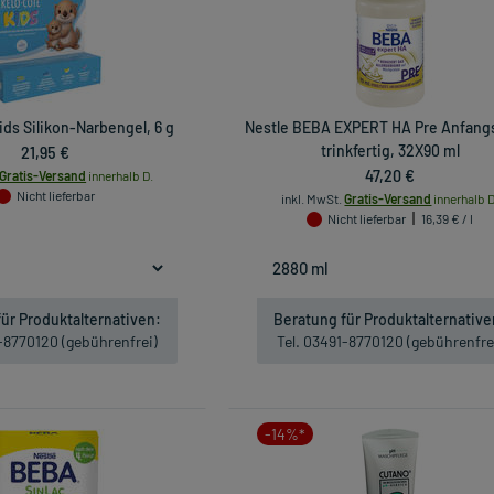
ds Silikon-Narbengel, 6 g
Nestle BEBA EXPERT HA Pre Anfang
21,95 €
trinkfertig, 32X90 ml
47,20 €
Gratis-Versand
innerhalb D.
Nicht lieferbar
inkl. MwSt.
Gratis-Versand
innerhalb D
Nicht lieferbar
16,39 € / l
ür Produktalternativen:
Beratung für Produktalternative
1-8770120 (gebührenfrei)
Tel. 03491-8770120 (gebührenfre
-14%*