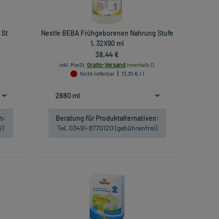
 St
Nestle BEBA Frühgeborenen Nahrung Stufe
1, 32X90 ml
38,44 €
inkl. MwSt.
Gratis-Versand
innerhalb D.
Nicht lieferbar
13,35 € / l
n:
Beratung für Produktalternativen:
i)
Tel. 03491-8770120 (gebührenfrei)