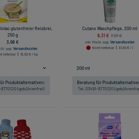
inlac glutenfreier Reisbrei,
Cutano Waschpflege, 200 ml
250 g
6,31 €
7,37 €
3,98 €
inkl. MwSt.
zzgl.
Versandkosten
Nicht lieferbar
31,55 € / l
wSt.
zzgl.
Versandkosten
t lieferbar
15,92 € / kg
ür Produktalternativen:
Beratung für Produktalternative
1-8770120 (gebührenfrei)
Tel. 03491-8770120 (gebührenfre