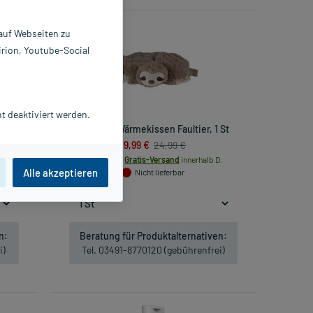
-20%*
 auf Webseiten zu
irion, Youtube-Social
t deaktiviert werden.
Warmies Wärmekissen Faultier, 1 St
19,99 €
24,99 €
inkl. MwSt.
Gratis-Versand
innerhalb D.
Alle akzeptieren
Nicht lieferbar
n:
Beratung für Produktalternativen:
i)
Tel. 03491-8770120 (gebührenfrei)