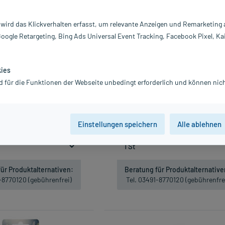
 wird das Klickverhalten erfasst, um relevante Anzeigen und Remarketing
Google Retargeting, Bing Ads Universal Event Tracking, Facebook Pixel, Ka
kies
d für die Funktionen der Webseite unbedingt erforderlich und können nich
Mam Babydent, 15 ml
Mam Anti Colic, 1 St
9,44 €
9,99 €
wSt.
zzgl.
Versandkosten
inkl. MwSt.
zzgl.
Versandkosten
Einstellungen speichern
Alle ablehnen
t lieferbar
629,33 € / l
Nicht lieferbar
ür Produktalternativen:
Beratung für Produktalternative
1-8770120 (gebührenfrei)
Tel. 03491-8770120 (gebührenfre