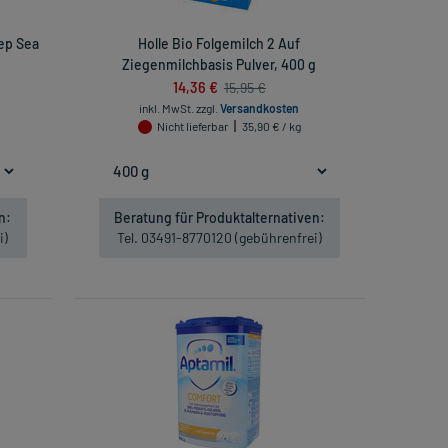
eep Sea
Holle Bio Folgemilch 2 Auf
Ziegenmilchbasis Pulver, 400 g
14,36 €
15,95 €
inkl. MwSt.
zzgl.
Versandkosten
Nicht lieferbar
35,90 € / kg
n:
Beratung für Produktalternativen:
i)
Tel. 03491-8770120 (gebührenfrei)