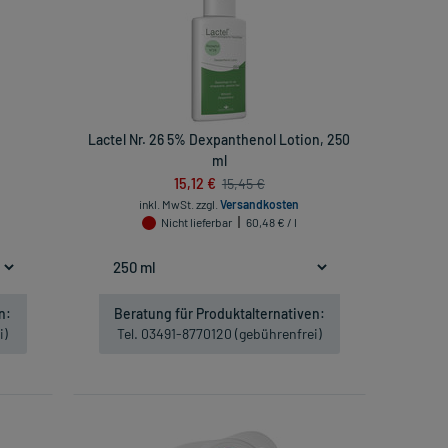
Lactel Nr. 26 5% Dexpanthenol Lotion, 250
ml
15,12 €
15,45 €
inkl. MwSt.
zzgl.
Versandkosten
Nicht lieferbar
60,48 € / l
n:
Beratung für Produktalternativen:
i)
Tel. 03491-8770120 (gebührenfrei)