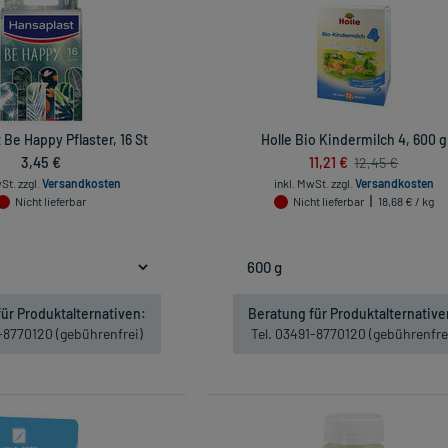
 Be Happy Pflaster, 16 St
Holle Bio Kindermilch 4, 600 g
3,45 €
11,21 €
12,45 €
wSt.
zzgl.
Versandkosten
inkl. MwSt.
zzgl.
Versandkosten
Nicht lieferbar
Nicht lieferbar
18,68 € / kg
ür Produktalternativen:
Beratung für Produktalternative
1-8770120 (gebührenfrei)
Tel. 03491-8770120 (gebührenfre