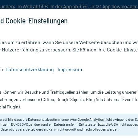
unden: Im Web ab 55€ | In der App ab 35€. Jetzt App downloade
d Cookie-Einstellungen
es um zu erfahren, wann Sie unsere Webseite besuchen und wie
e Nutzererfahrung zu verbessern. Sie können Ihre Cookie-Einste
nlösen
Rezeptur
Aktion %
en:
Datenschutzerklärung
Impressum
s können wir Besuche und Trafficquellen zählen, um die Leistung unsere
 Babys & Kleinkinder
fahrung zu verbessern (Criteo, Google Signals, Bing Ads Universal Event 
ial Plugin).
Darreichung
arauf hin, dass die Datenschutzbestimmungen von
Google Analytics
nicht zwingend den E
n gem. EU-DSGVO genügen und ein Datentransfer in Drittstaaten bzw. die USA nicht ausg
vanz absteigend
Produkte pro Seite:
24
 Daten dort verarbeitet werden, kann nicht geprüft und nachvollzogen werden.