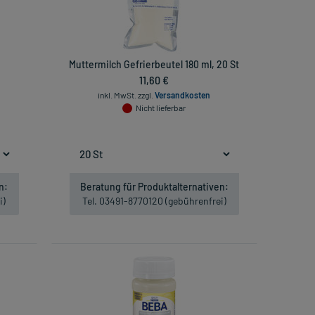
Muttermilch Gefrierbeutel 180 ml, 20 St
11,60 €
inkl. MwSt.
zzgl.
Versandkosten
Nicht lieferbar
n:
Beratung für Produktalternativen:
i)
Tel. 03491-8770120 (gebührenfrei)