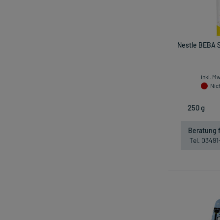
Nestle BEBA S
inkl. M
Nich
Beratung f
Tel. 0349