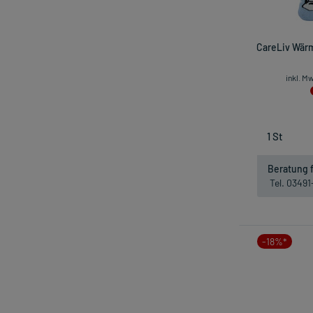
CareLiv Wärm
inkl. M
Beratung f
Tel. 0349
-18%*