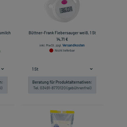
smilch
Büttner-Frank Fiebersauger weiß, 1 St
14,71 €
inkl. MwSt.
zzgl.
Versandkosten
Nicht lieferbar
.
n:
Beratung für Produktalternativen:
i)
Tel. 03491-8770120 (gebührenfrei)