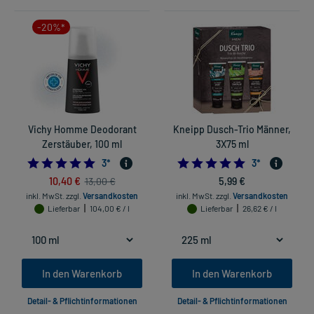
-20%*
Vichy Homme Deodorant
Kneipp Dusch-Trio Männer,
Zerstäuber, 100 ml
3X75 ml
5.0
5.0
3
*
3
*
10,40 €
5,99 €
13,00 €
inkl. MwSt.
zzgl.
Versandkosten
inkl. MwSt.
zzgl.
Versandkosten
Lieferbar
104,00 € / l
Lieferbar
26,62 € / l
In den Warenkorb
In den Warenkorb
Detail- & Pflichtinformationen
Detail- & Pflichtinformationen