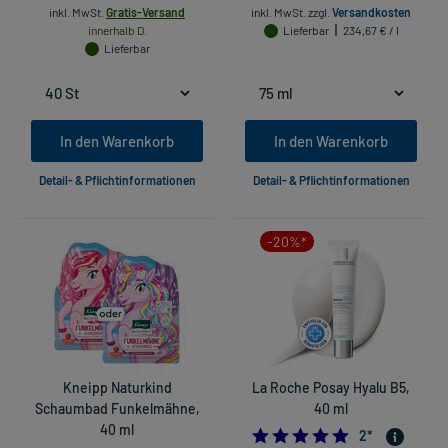
inkl. MwSt.
Gratis-Versand
inkl. MwSt.
zzgl.
Versandkosten
innerhalb D.
Lieferbar
234,67 € / l
Lieferbar
In den Warenkorb
In den Warenkorb
Detail- & Pflichtinformationen
Detail- & Pflichtinformationen
-20%*
Kneipp Naturkind
La Roche Posay Hyalu B5,
Schaumbad Funkelmähne,
40 ml
40 ml
5.0
2
*