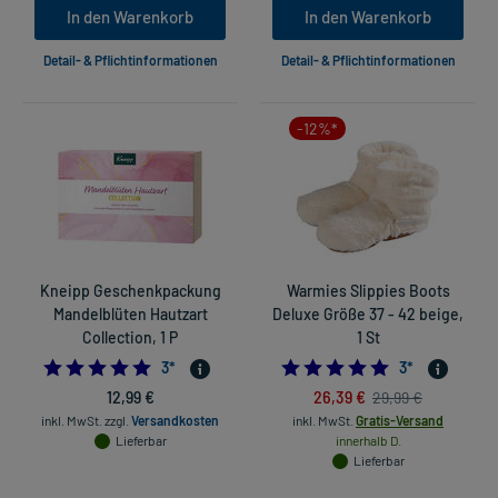
In den Warenkorb
In den Warenkorb
Detail- & Pflichtinformationen
Detail- & Pflichtinformationen
-12%*
Kneipp Geschenkpackung
Warmies Slippies Boots
Mandelblüten Hautzart
Deluxe Größe 37 - 42 beige,
Collection, 1 P
1 St
5.0
5.0
3
*
3
*
12,99 €
26,39 €
29,99 €
inkl. MwSt.
zzgl.
Versandkosten
inkl. MwSt.
Gratis-Versand
Lieferbar
innerhalb D.
Lieferbar