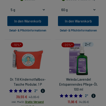
In den Warenkorb
In den Warenkorb
Detail- & Pflichtinformationen
Detail- & Pflichtinformationen
-10%*
-20%*
Dr. Till Kindernotfallbox-
Weleda Lavendel
Tasche Modular, 1 P
Entspannendes Pflege-Öl,
100 ml
5.0
2
*
5.0
2
*
39,55 €
43,95 €
11,96 €
14,95 €
inkl. MwSt.
Gratis-Versand