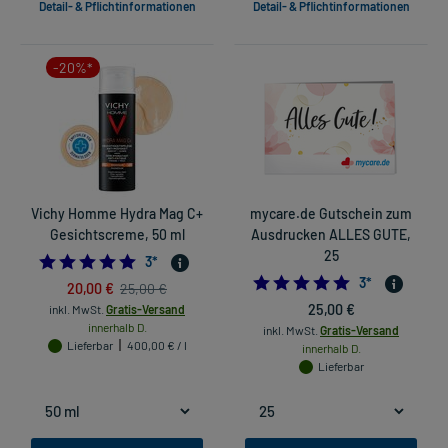
Detail- & Pflichtinformationen
Detail- & Pflichtinformationen
-20%*
Vichy Homme Hydra Mag C+
mycare.de Gutschein zum
Gesichtscreme, 50 ml
Ausdrucken ALLES GUTE,
25
5.0
3
*
5.0
3
*
20,00 €
25,00 €
25,00 €
inkl. MwSt.
Gratis-Versand
innerhalb D.
inkl. MwSt.
Gratis-Versand
Lieferbar
400,00 € / l
innerhalb D.
Lieferbar