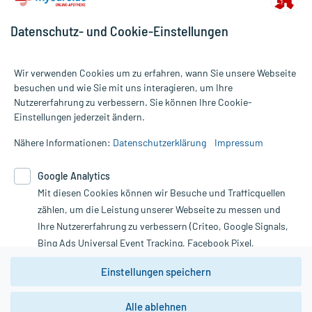
Datenschutz- und Cookie-Einstellungen
Wir verwenden Cookies um zu erfahren, wann Sie unsere Webseite
besuchen und wie Sie mit uns interagieren, um Ihre
Nutzererfahrung zu verbessern. Sie können Ihre Cookie-
Alle Preise gelten inkl. MwSt., ggf. zzgl. Versandkosten
Einstellungen jederzeit ändern.
Informationen auf dieser Website werden ausschließlich für
informative Zwecke zur Verfügung gestellt. Sie ersetzen keinesfalls
Nähere Informationen:
Datenschutzerklärung
Impressum
die Untersuchung und Behandlung durch einen Arzt. Bitte
beachten Sie, dass hierdurch weder Diagnosen gestellt noch
Google Analytics
Therapien eingeleitet werden können. | Diese Webseite benutzt
Google Analytics. Lesen Sie bitte dazu die wichtigen Hinweise in
Mit diesen Cookies können wir Besuche und Trafficquellen
unserer Datenschutzerklärung. Für den Widerruf einer Bestellung
zählen, um die Leistung unserer Webseite zu messen und
nutzen Sie das Formular:
Ihre Nutzererfahrung zu verbessern (Criteo, Google Signals,
Bing Ads Universal Event Tracking, Facebook Pixel,
Vertrag widerrufen
Youtube-Social Plugin).
Einstellungen speichern
Wir weisen darauf hin, dass die
Datenschutzbestimmungen von
Google Analytics
nicht
*Hinweise zu unseren Aktionen und Bewertungen
Alle ablehnen
zwingend den Europäischen Anforderungen gem. EU-