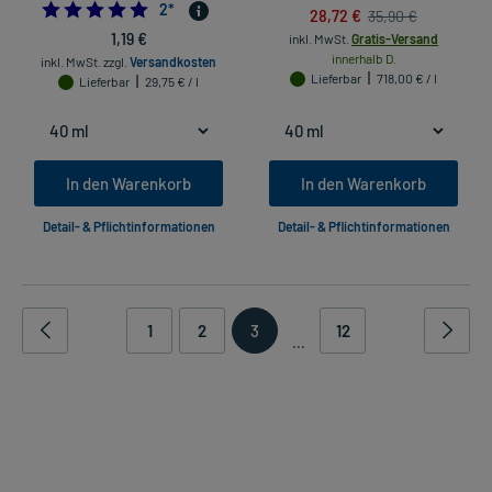
5.0
2
*
28,72 €
35,90 €
1,19 €
inkl. MwSt.
Gratis-Versand
innerhalb D.
inkl. MwSt.
zzgl.
Versandkosten
Lieferbar
718,00 € / l
Lieferbar
29,75 € / l
In den Warenkorb
In den Warenkorb
Detail- & Pflichtinformationen
Detail- & Pflichtinformationen
1
2
3
12
...