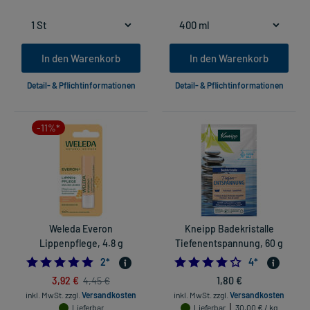
In den Warenkorb
In den Warenkorb
Detail- & Pflichtinformationen
Detail- & Pflichtinformationen
-11%*
Weleda Everon
Kneipp Badekristalle
Lippenpflege, 4.8 g
Tiefenentspannung, 60 g
5.0
4.0
2
*
4
*
3,92 €
1,80 €
4,45 €
inkl. MwSt.
zzgl.
Versandkosten
inkl. MwSt.
zzgl.
Versandkosten
Lieferbar
Lieferbar
30,00 € / kg