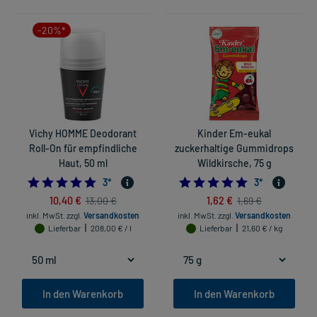
-20%*
Vichy HOMME Deodorant
Kinder Em-eukal
Roll-On für empfindliche
zuckerhaltige Gummidrops
Haut, 50 ml
Wildkirsche, 75 g
5.0
5.0
3
*
3
*
10,40 €
1,62 €
13,00 €
1,69 €
inkl. MwSt.
zzgl.
Versandkosten
inkl. MwSt.
zzgl.
Versandkosten
Lieferbar
208,00 € / l
Lieferbar
21,60 € / kg
In den Warenkorb
In den Warenkorb