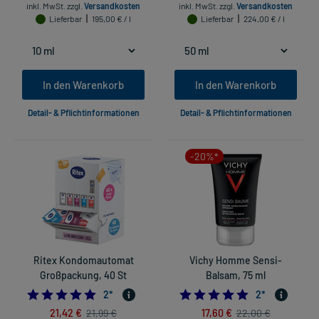
inkl. MwSt.
zzgl.
Versandkosten
inkl. MwSt.
zzgl.
Versandkosten
Lieferbar
195,00 € / l
Lieferbar
224,00 € / l
In den Warenkorb
In den Warenkorb
Detail- & Pflichtinformationen
Detail- & Pflichtinformationen
-20%*
Ritex Kondomautomat
Vichy Homme Sensi-
Großpackung, 40 St
Balsam, 75 ml
5.0
5.0
2
*
2
*
21,42 €
17,60 €
21,99 €
22,00 €