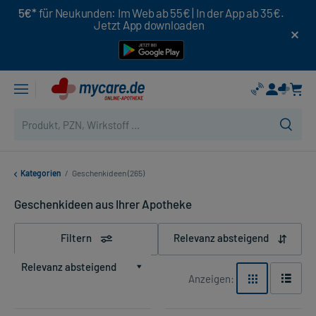
5€*
für Neukunden: Im Web ab 55€ | In der App ab 35€.
Jetzt App downloaden
Kategorien
/
Geschenkideen (265)
Geschenkideen aus Ihrer Apotheke
Filtern
Relevanz absteigend
Relevanz absteigend
Anzeigen: