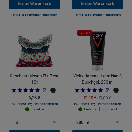
In den Warenkorb
In den Warenkorb
Detail- & Pflichtinformationen
Detail- & Pflichtinformationen
-20%*
Kirschkernkissen 17x17 cm,
Vichy Homme Hydra Mag C
1 St
Duschgel, 200 ml
5.0
5.0
3
*
3
*
4,25 €
12,00 €
15,00 €
inkl. MwSt.
zzgl.
Versandkosten
inkl. MwSt.
zzgl.
Versandkosten
Lieferbar
Lieferbar
60,00 € / l