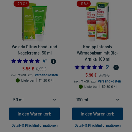
-20%*
-11%*
Weleda Citrus Hand- und
Kneipp Intensiv
Nagelcreme, 50 ml
Wärmebalsam mit Bio-
Arnika, 100 ml
4.75
4
*
5.0
3
*
5,56 €
6,95 €
5,98 €
6,79 €
inkl. MwSt.
zzgl.
Versandkosten
Lieferbar
111,20 € / l
inkl. MwSt.
zzgl.
Versandkosten
Lieferbar
59,80 € / l
In den Warenkorb
In den Warenkorb
Detail- & Pflichtinformationen
Detail- & Pflichtinformationen