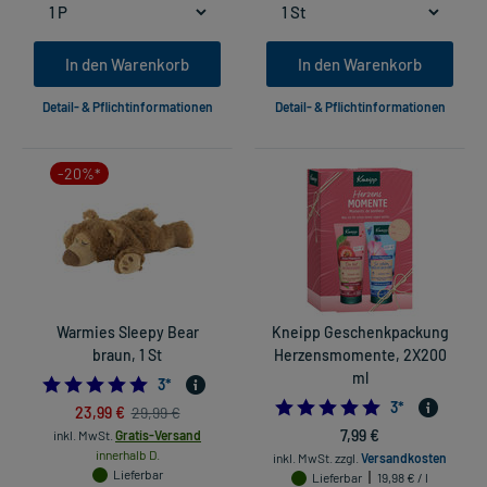
In den Warenkorb
In den Warenkorb
Detail- & Pflichtinformationen
Detail- & Pflichtinformationen
-20%*
Warmies Sleepy Bear
Kneipp Geschenkpackung
braun, 1 St
Herzensmomente, 2X200
ml
5.0
3
*
5.0
3
*
23,99 €
29,99 €
7,99 €
inkl. MwSt.
Gratis-Versand
innerhalb D.
inkl. MwSt.
zzgl.
Versandkosten
Lieferbar
Lieferbar
19,98 € / l