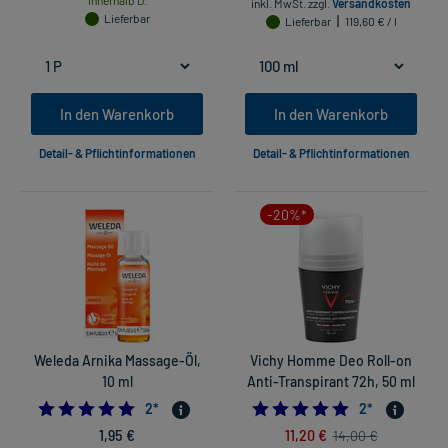
innerhalb D.
inkl. MwSt.
zzgl.
Versandkosten
Lieferbar
Lieferbar
119,60 € / l
In den Warenkorb
In den Warenkorb
Detail- & Pflichtinformationen
Detail- & Pflichtinformationen
-20%*
Weleda Arnika Massage-Öl,
Vichy Homme Deo Roll-on
10 ml
Anti-Transpirant 72h, 50 ml
5.0
5.0
2
*
2
*
1,95 €
11,20 €
14,00 €