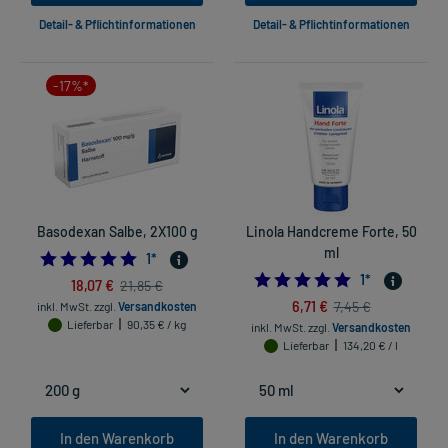
Detail- & Pflichtinformationen
Detail- & Pflichtinformationen
-17%*
Basodexan Salbe, 2X100 g
Linola Handcreme Forte, 50
ml
5.0
1
*
5.0
1
*
18,07 €
21,85 €
6,71 €
7,45 €
inkl. MwSt.
zzgl.
Versandkosten
Lieferbar
90,35 € / kg
inkl. MwSt.
zzgl.
Versandkosten
Lieferbar
134,20 € / l
In den Warenkorb
In den Warenkorb