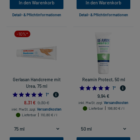
In den Warenkorb
In den Warenkorb
Detail- & Pflichtinformationen
Detail- & Pflichtinformationen
-10%*
Gerlasan Handcreme mit
Reamin Protect, 50 ml
Urea, 75 ml
5.0
1
*
5.0
1
*
9,94 €
8,31 €
9,30 €
inkl. MwSt.
zzgl.
Versandkosten
Lieferbar
198,80 € / l
inkl. MwSt.
zzgl.
Versandkosten
Lieferbar
110,80 € / l