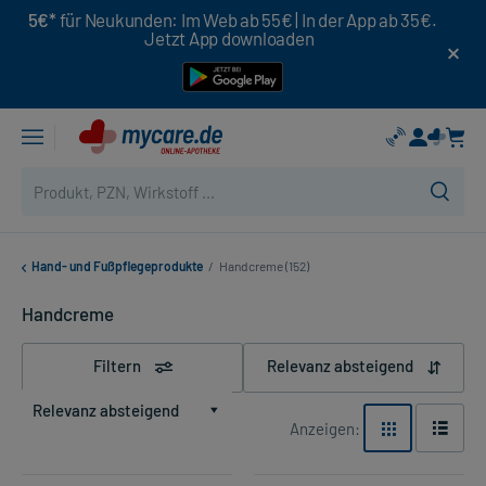
5€*
für Neukunden: Im Web ab 55€ | In der App ab 35€.
Jetzt App downloaden
Hand- und Fußpflegeprodukte
/
Handcreme (152)
Handcreme
Filtern
Relevanz absteigend
Relevanz absteigend
Anzeigen: