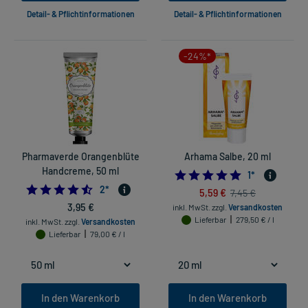
Detail- & Pflichtinformationen
Detail- & Pflichtinformationen
-24%*
Pharmaverde Orangenblüte
Arhama Salbe, 20 ml
Handcreme, 50 ml
5.0
1
*
4.5
2
*
5,59 €
7,45 €
3,95 €
inkl. MwSt.
zzgl.
Versandkosten
Lieferbar
279,50 € / l
inkl. MwSt.
zzgl.
Versandkosten
Lieferbar
79,00 € / l
In den Warenkorb
In den Warenkorb