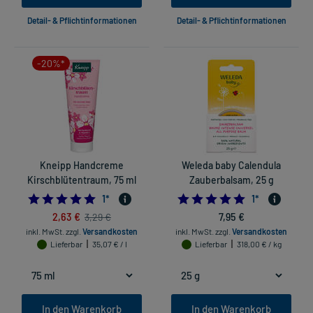
Detail- & Pflichtinformationen
Detail- & Pflichtinformationen
-20%*
Kneipp Handcreme
Weleda baby Calendula
Kirschblütentraum, 75 ml
Zauberbalsam, 25 g
5.0
5.0
1
*
1
*
2,63 €
7,95 €
3,29 €
inkl. MwSt.
zzgl.
Versandkosten
inkl. MwSt.
zzgl.
Versandkosten
Lieferbar
35,07 € / l
Lieferbar
318,00 € / kg
In den Warenkorb
In den Warenkorb