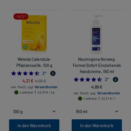
-14%*
Weleda Calendula-
Neutrogena Norweg.
Pflanzenseife, 100 g
Formel Sofort Einziehende
Handcreme, 150 ml
4.5
2
*
4.5
2
*
4,21 €
4,95 €
4,99 €
inkl. MwSt.
zzgl.
Versandkosten
Lieferbar
42,10 € / kg
inkl. MwSt.
zzgl.
Versandkosten
Lieferbar
33,27 € / l
In den Warenkorb
In den Warenkorb