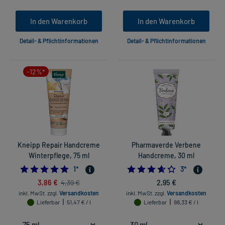
In den Warenkorb
In den Warenkorb
Detail- & Pflichtinformationen
Detail- & Pflichtinformationen
-12%*
Kneipp Repair Handcreme
Pharmaverde Verbene
Winterpflege, 75 ml
Handcreme, 30 ml
5.0
3.666666666666
1
*
3
*
3,86 €
2,95 €
4,39 €
inkl. MwSt.
zzgl.
Versandkosten
inkl. MwSt.
zzgl.
Versandkosten
Lieferbar
51,47 € / l
Lieferbar
98,33 € / l