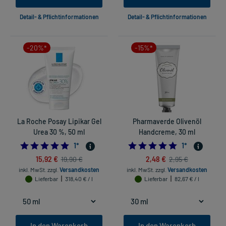
Detail- & Pflichtinformationen
Detail- & Pflichtinformationen
-20%*
-15%*
La Roche Posay Lipikar Gel
Pharmaverde Olivenöl
Urea 30 %, 50 ml
Handcreme, 30 ml
5.0
5.0
1
*
1
*
15,92 €
2,48 €
19,90 €
2,95 €
inkl. MwSt.
zzgl.
Versandkosten
inkl. MwSt.
zzgl.
Versandkosten
Lieferbar
318,40 € / l
Lieferbar
82,67 € / l
In den Warenkorb
In den Warenkorb