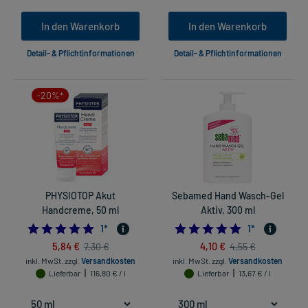
In den Warenkorb
In den Warenkorb
Detail- & Pflichtinformationen
Detail- & Pflichtinformationen
-20%*
PHYSIOTOP Akut
Sebamed Hand Wasch-Gel
Handcreme, 50 ml
Aktiv, 300 ml
5.0
5.0
1
*
1
*
5,84 €
4,10 €
7,30 €
4,55 €
inkl. MwSt.
zzgl.
Versandkosten
inkl. MwSt.
zzgl.
Versandkosten
Lieferbar
116,80 € / l
Lieferbar
13,67 € / l