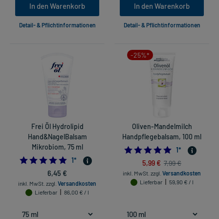
In den Warenkorb
In den Warenkorb
Detail- & Pflichtinformationen
Detail- & Pflichtinformationen
-25%*
Frei Öl Hydrolipid
Oliven-Mandelmilch
Hand&NagelBalsam
Handpflegebalsam, 100 ml
Mikrobiom, 75 ml
5.0
1
*
5.0
1
*
5,99 €
7,99 €
6,45 €
inkl. MwSt.
zzgl.
Versandkosten
Lieferbar
59,90 € / l
inkl. MwSt.
zzgl.
Versandkosten
Lieferbar
86,00 € / l