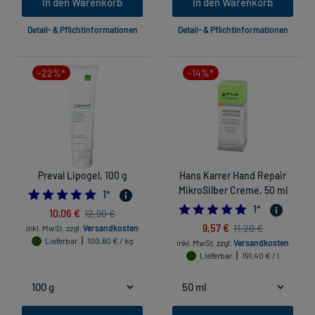
In den Warenkorb
In den Warenkorb
Detail- & Pflichtinformationen
Detail- & Pflichtinformationen
-22%*
-14%*
Preval Lipogel, 100 g
Hans Karrer Hand Repair
MikroSilber Creme, 50 ml
5.0
1
*
5.0
1
*
10,06 €
12,90 €
9,57 €
11,20 €
inkl. MwSt.
zzgl.
Versandkosten
Lieferbar
100,60 € / kg
inkl. MwSt.
zzgl.
Versandkosten
Lieferbar
191,40 € / l