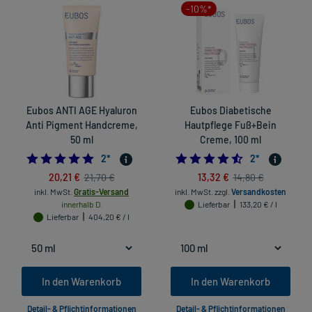
-10%*
Eubos ANTI AGE Hyaluron
Eubos Diabetische
Anti Pigment Handcreme,
Hautpflege Fuß+Bein
50 ml
Creme, 100 ml
5.0
4.5
2
*
2
*
20,21 €
13,32 €
21,70 €
14,80 €
inkl. MwSt.
Gratis-Versand
inkl. MwSt.
zzgl.
Versandkosten
innerhalb D.
Lieferbar
133,20 € / l
Lieferbar
404,20 € / l
In den Warenkorb
In den Warenkorb
Detail- & Pflichtinformationen
Detail- & Pflichtinformationen