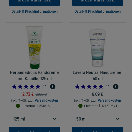
Detail- & Pflichtinformationen
Detail- & Pflichtinformationen
Herbamedicus Handcreme
Lavera Neutral Handcreme,
mit Kamille, 125 ml
50 ml
5.0
5.0
1
*
1
*
2,73 €
6,09 €
2,85 €
inkl. MwSt.
zzgl.
Versandkosten
inkl. MwSt.
zzgl.
Versandkosten
Lieferbar
21,84 € / l
Lieferbar
121,80 € / l