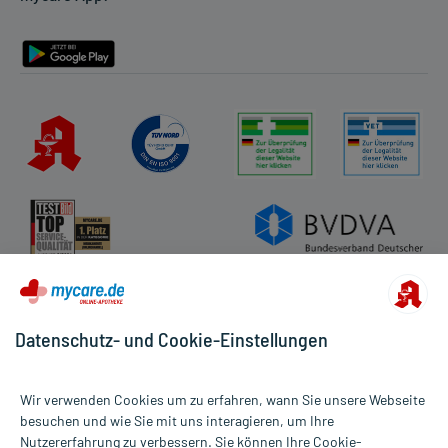
Barrierefreiheitserklärung
Datenschutz- und Cookie-Einstellungen
Wir verwenden Cookies um zu erfahren, wann Sie unsere Webseite
besuchen und wie Sie mit uns interagieren, um Ihre
Nutzererfahrung zu verbessern. Sie können Ihre Cookie-
Alle Preise gelten inkl. MwSt., ggf. zzgl. Versandkosten