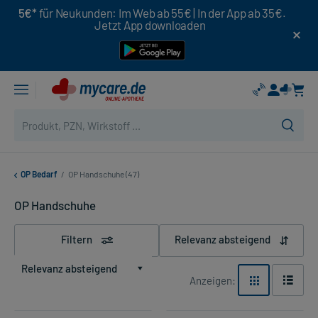
5€*
für Neukunden: Im Web ab 55€ | In der App ab 35€.
Jetzt App downloaden
OP Bedarf
/
OP Handschuhe (47)
OP Handschuhe
Filtern
Relevanz absteigend
Relevanz absteigend
Anzeigen: