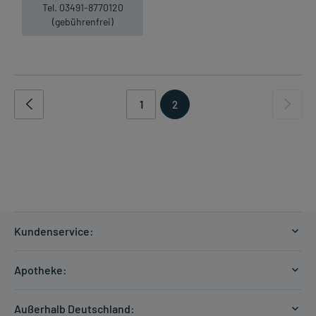
Tel. 03491-8770120
(gebührenfrei)
1
2
Kundenservice:
Versandkosten
Apotheke:
Zahlungsarten
Ratgeber
Kontakt
Außerhalb Deutschland: