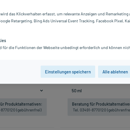
-20%*
 wird das Klickverhalten erfasst, um relevante Anzeigen und Remarketing
Google Retargeting, Bing Ads Universal Event Tracking, Facebook Pixel, Ka
kies
+ Ihr Geschenk
+ Ihr Geschenk
d für die Funktionen der Webseite unbedingt erforderlich und können nich
ce Sonnenfluid SPF 50+, 50
Avene Getöntes Sonnenfluid SPF 50+
ml
19,12 €
23,90 €
9,60 €
24,50 €
inkl. MwSt.
Gratis-Versand
innerhalb D
Einstellungen speichern
Alle ablehnen
Nicht lieferbar
382,40 € / l
Gratis-Versand
innerhalb D.
t lieferbar
392,00 € / l
ür Produktalternativen:
Beratung für Produktalternative
1-8770120 (gebührenfrei)
Tel. 03491-8770120 (gebührenfre