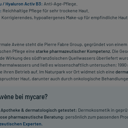
 / Hyaluron Activ B3:
Anti-Age-Pflege.
:
Reichhaltige Pflege für sehr trockene Haut.
:
Korrigierendes, hypoallergenes Make-up für empfindliche Haut
rmale Avène steht die Pierre Fabre Group, gegründet von einem
chen Pflege eine
starke pharmazeutischer Kompetenz.
Die Gesc
e Wirkung des südfranzösischen Quellwassers überliefert wurde
Thermalwassers und ließ es wissenschaftlich untersuchen; 1990 
 ihren Betrieb auf. Im Naturpark vor Ort widmet sich eine
derma
spruchter Haut, darunter auch durch onkologische Behandlung
vène bei mycare?
 Apotheke & dermatologisch getestet:
Dermokosmetik in geprüft
ose pharmazeutische Beratung:
persönlich zum passenden Prod
eutischen Experten.