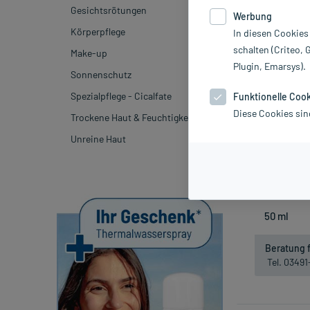
Gesichtsrötungen
Werbung
-20%*
Körperpflege
In diesen Cookies
schalten (Criteo, 
Make-up
Plugin, Emarsys).
Sonnenschutz
Spezialpflege - Cicalfate
Funktionelle Coo
Diese Cookies sin
Trockene Haut & Feuchtigkeitspflege
Avene Cleanan
Unreine Haut
1
inkl. MwSt.
Nich
Beratung f
Tel. 0349