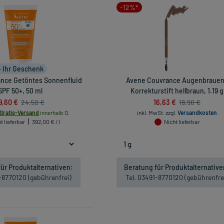
-12%*
+ Ihr Geschenk
nce Getöntes Sonnenfluid
Avene Couvrance Augenbraue
SPF 50+, 50 ml
Korrekturstift hellbraun, 1.19 g
9,60 €
16,63 €
24,50 €
18,90 €
Gratis-Versand
innerhalb D.
inkl. MwSt.
zzgl.
Versandkosten
t lieferbar
392,00 € / l
Nicht lieferbar
ür Produktalternativen:
Beratung für Produktalternative
1-8770120 (gebührenfrei)
Tel. 03491-8770120 (gebührenfre