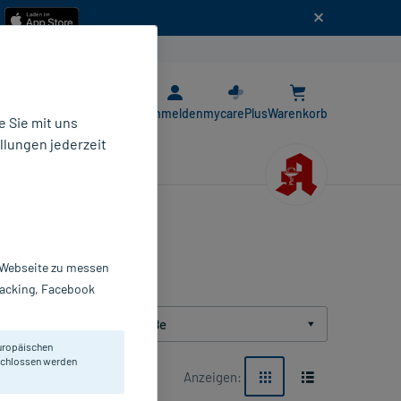
n
E-Rezept App
Anmelden
mycarePlus
Warenkorb
 Sie mit uns
llungen jederzeit
r Webseite zu messen
Tracking, Facebook
Packungsgröße
uropäischen
eschlossen werden
Anzeigen: