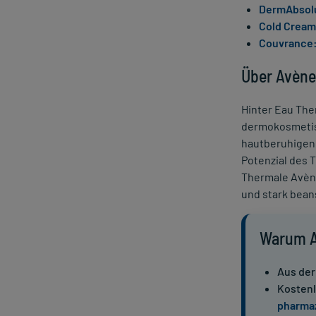
DermAbsolu
Cold Cream
Couvrance
Über Avène
Hinter Eau The
dermokosmetis
hautberuhigend
Potenzial des 
Thermale Avène
und stark bean
Warum A
Aus der
Kostenl
pharmaz