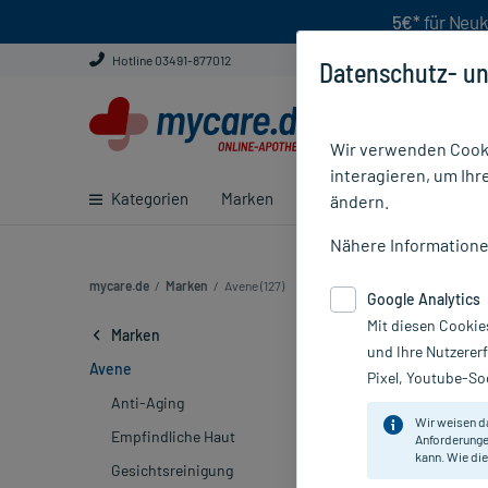
5€*
für Neuk
Hotline 03491-877012
Datenschutz- un
Wir verwenden Cooki
interagieren, um Ihr
Kategorien
Marken
Ratgeber
E-Rezept ei
ändern.
Nähere Information
mycare.de
/
Marken
/
Avene (127)
Google Analytics
Mit diesen Cookie
Avene
(127)
Marken
und Ihre Nutzerer
Avene
Pixel, Youtube-Soc
Hersteller
Anti-Aging
Wir weisen d
Empfindliche Haut
Anforderunge
Sortieren
Rele
kann. Wie die
Gesichtsreinigung