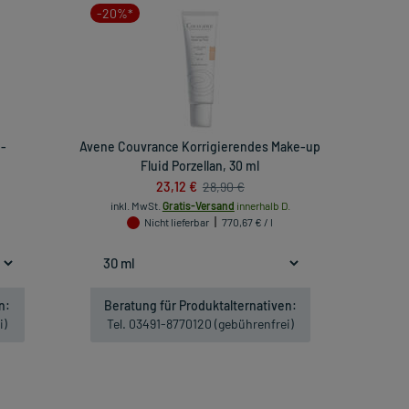
-20%*
n-
Avene Couvrance Korrigierendes Make-up
Fluid Porzellan, 30 ml
23,12 €
28,90 €
inkl. MwSt.
Gratis-Versand
innerhalb D.
Nicht lieferbar
770,67 € / l
n:
Beratung für Produktalternativen:
i)
Tel. 03491-8770120 (gebührenfrei)