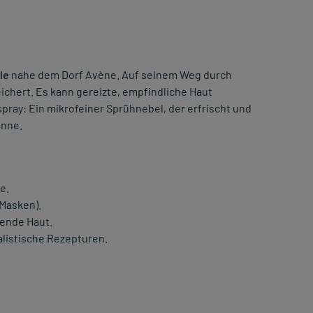
le
nahe dem Dorf Avène. Auf seinem Weg durch
chert. Es kann gereizte, empfindliche Haut
ray: Ein mikrofeiner Sprühnebel, der erfrischt und
onne.
e.
 Masken).
gende Haut.
alistische Rezepturen.