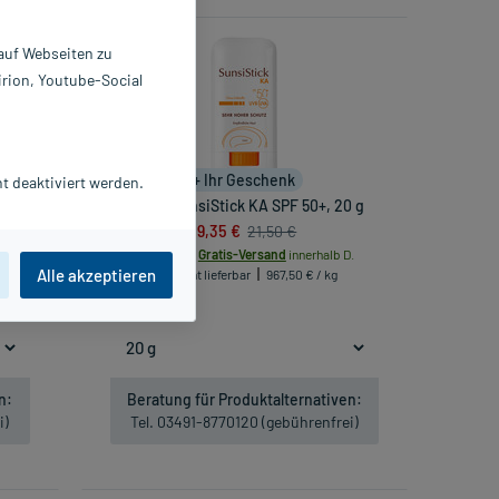
-10%*
 auf Webseiten zu
irion, Youtube-Social
+ Ihr Geschenk
t deaktiviert werden.
, 50 ml
Avene SunsiStick KA SPF 50+, 20 g
19,35 €
21,50 €
.
inkl. MwSt.
Gratis-Versand
innerhalb D.
Alle akzeptieren
Nicht lieferbar
967,50 € / kg
n:
Beratung für Produktalternativen:
i)
Tel. 03491-8770120 (gebührenfrei)