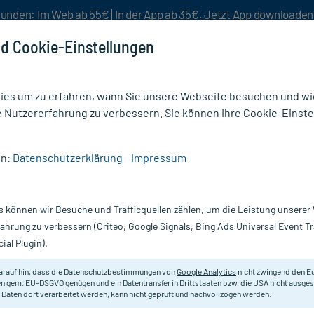
unden: Im Web ab 55€ | In der App ab 35€. Jetzt App downloade
d Cookie-Einstellungen
es um zu erfahren, wann Sie unsere Webseite besuchen und wie
e Nutzererfahrung zu verbessern. Sie können Ihre Cookie-Einste
nlösen
Rezeptur
Aktion %
en:
Datenschutzerklärung
Impressum
s können wir Besuche und Trafficquellen zählen, um die Leistung unsere
fahrung zu verbessern (Criteo, Google Signals, Bing Ads Universal Event 
ial Plugin).
Darreichung
arauf hin, dass die Datenschutzbestimmungen von
Google Analytics
nicht zwingend den E
n gem. EU-DSGVO genügen und ein Datentransfer in Drittstaaten bzw. die USA nicht ausg
vanz absteigend
Produkte pro Seite:
24
 Daten dort verarbeitet werden, kann nicht geprüft und nachvollzogen werden.