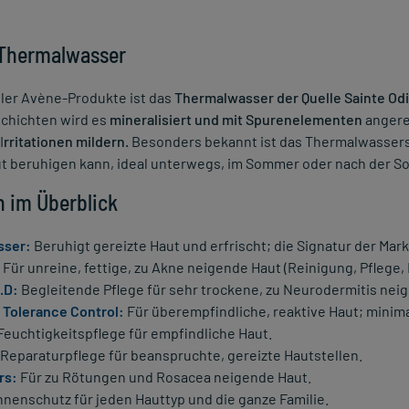
 Thermalwasser
ller Avène-Produkte ist das
Thermalwasser der Quelle Sainte Odi
schichten wird es
mineralisiert und mit Spurenelementen
angerei
I
rritationen mildern.
Besonders bekannt ist das Thermalwassersp
t beruhigen kann, ideal unterwegs, im Sommer oder nach der S
n im Überblick
sser:
Beruhigt gereizte Haut und erfrischt; die Signatur der Mark
Für unreine, fettige, zu Akne neigende Haut (Reinigung, Pflege,
.D:
Begleitende Pflege für sehr trockene, zu Neurodermitis nei
 Tolerance Control:
Für überempfindliche, reaktive Haut; minim
Feuchtigkeitspflege für empfindliche Haut.
Reparaturpflege für beanspruchte, gereizte Hautstellen.
rs:
Für zu Rötungen und Rosacea neigende Haut.
nenschutz für jeden Hauttyp und die ganze Familie.