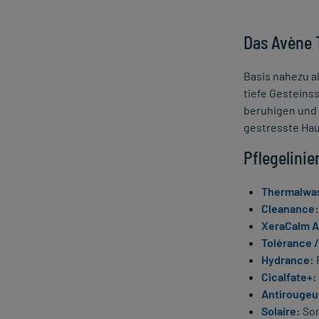
Das Avène
Basis nahezu a
tiefe Gesteins
beruhigen und 
gestresste Hau
Pflegelinie
Thermalwa
Cleanance:
XeraCalm A
Tolérance /
Hydrance:
Cicalfate+:
Antirougeu
Solaire:
Son