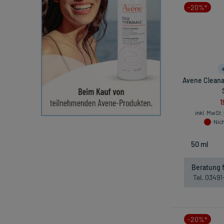
-20%*
Avene Cleana
1
inkl. MwSt.
Nich
Beratung f
Tel. 0349
-20%*