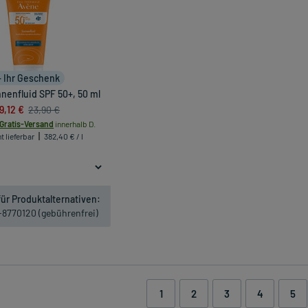
+ Ihr Geschenk
nenfluid SPF 50+, 50 ml
19,12 €
23,90 €
Gratis-Versand
innerhalb D.
t lieferbar
382,40 € / l
ür Produktalternativen:
1-8770120 (gebührenfrei)
1
2
3
4
5