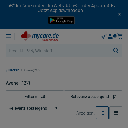
5€*
für Neukunden: Im Web ab 55€ | In der App ab 35€.
Jetzt App downloaden
Marken
/
Avene (127)
Avene
(127)
Filtern
Relevanz absteigend
Relevanz absteigend
Anzeigen: