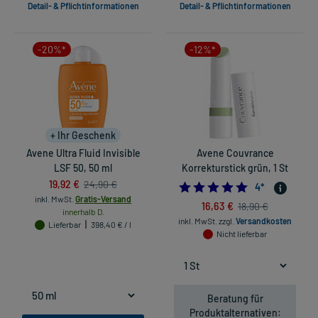
Detail- & Pflichtinformationen
Detail- & Pflichtinformationen
-20%*
-12%*
+ Ihr Geschenk
Avene Ultra Fluid Invisible
Avene Couvrance
LSF 50, 50 ml
Korrekturstick grün, 1 St
19,92 €
24,90 €
5.0
4
*
inkl. MwSt.
Gratis-Versand
16,63 €
18,90 €
innerhalb D.
inkl. MwSt.
zzgl.
Versandkosten
Lieferbar
398,40 € / l
Nicht lieferbar
Beratung für
Produktalternativen: