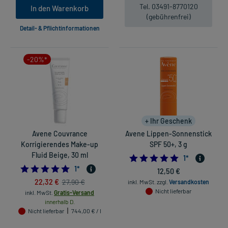
Tel. 03491-8770120
In den Warenkorb
(gebührenfrei)
Detail- & Pflichtinformationen
-20%*
+ Ihr Geschenk
Avene Couvrance
Avene Lippen-Sonnenstick
Korrigierendes Make-up
SPF 50+, 3 g
Fluid Beige, 30 ml
5.0
1
*
5.0
1
*
12,50 €
22,32 €
27,90 €
inkl. MwSt.
zzgl.
Versandkosten
Nicht lieferbar
inkl. MwSt.
Gratis-Versand
innerhalb D.
Nicht lieferbar
744,00 € / l