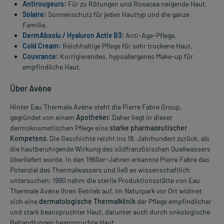
Antirougeurs:
Für zu Rötungen und Rosacea neigende Haut.
Solaire:
Sonnenschutz für jeden Hauttyp und die ganze
Familie.
DermAbsolu / Hyaluron Activ B3:
Anti-Age-Pflege.
Cold Cream:
Reichhaltige Pflege für sehr trockene Haut.
Couvrance:
Korrigierendes, hypoallergenes Make-up für
empfindliche Haut.
Über Avène
Hinter Eau Thermale Avène steht die Pierre Fabre Group,
gegründet von einem
Apotheker.
Daher liegt in dieser
dermokosmetischen Pflege eine
starke pharmazeutischer
Kompetenz.
Die Geschichte reicht ins 18. Jahrhundert zurück, als
die hautberuhigende Wirkung des südfranzösischen Quellwassers
überliefert wurde. In den 1960er-Jahren erkannte Pierre Fabre das
Potenzial des Thermalwassers und ließ es wissenschaftlich
untersuchen; 1990 nahm die sterile Produktionsstätte von Eau
Thermale Avène ihren Betrieb auf. Im Naturpark vor Ort widmet
sich eine
dermatologische Thermalklinik
der Pflege empfindlicher
und stark beanspruchter Haut, darunter auch durch onkologische
Behandlungen beanspruchte Haut.