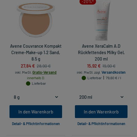
-20%*
Avene Couvrance Kompakt
Avene XeraCalm A.D
Creme-Make-up 1.2 Sand,
Rückfettendes Milky Gel,
8.5 g
200 ml
27,84 €
15,92 €
28,90 €
19,90 €
inkl. MwSt.
Gratis-Versand
inkl. MwSt.
zzgl.
Versandkosten
innerhalb D.
Lieferbar
79,60 € / l
Lieferbar
In den Warenkorb
In den Warenkorb
Detail- & Pflichtinformationen
Detail- & Pflichtinformationen