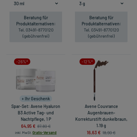
Beratung für
Beratung für
Produktalternativen:
Produktalternativen:
Tel. 03491-8770120
Tel. 03491-8770120
(gebührenfrei)
(gebührenfrei)
-26%*
-12%*
+ Ihr Geschenk
Spar-Set: Avene Hyaluron
Avene Couvrance
B3 Active Tag- und
Augenbrauen-
Nachtpflege, 1 P
Korrekturstift dunkelbraun,
64,95 €
1.19 g
87,80 €
16,63 €
18,90 €
inkl. MwSt.
Gratis-Versand