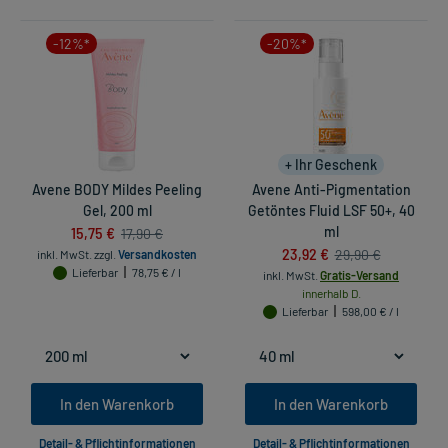
-12%*
-20%*
+ Ihr Geschenk
Avene BODY Mildes Peeling
Avene Anti-Pigmentation
Gel, 200 ml
Getöntes Fluid LSF 50+, 40
15,75 €
ml
17,90 €
23,92 €
29,90 €
inkl. MwSt.
zzgl.
Versandkosten
Lieferbar
78,75 € / l
inkl. MwSt.
Gratis-Versand
innerhalb D.
Lieferbar
598,00 € / l
In den Warenkorb
In den Warenkorb
Detail- & Pflichtinformationen
Detail- & Pflichtinformationen