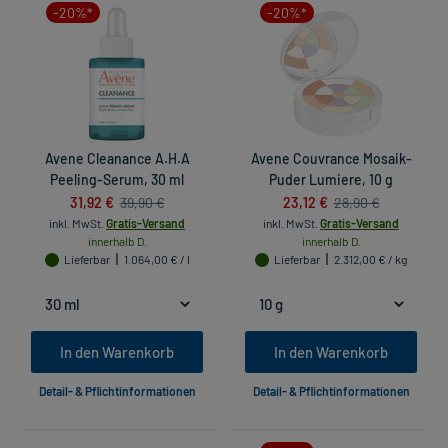
-20%*
-20%*
Avene Cleanance A.H.A
Avene Couvrance Mosaik-
Peeling-Serum, 30 ml
Puder Lumiere, 10 g
31,92 €
23,12 €
39,90 €
28,90 €
inkl. MwSt.
Gratis-Versand
inkl. MwSt.
Gratis-Versand
innerhalb D.
innerhalb D.
Lieferbar
1.064,00 € / l
Lieferbar
2.312,00 € / kg
In den Warenkorb
In den Warenkorb
Detail- & Pflichtinformationen
Detail- & Pflichtinformationen