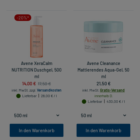
-20%*
Avene XeraCalm
Avene Cleanance
NUTRITION Duschgel, 500
Mattierendes Aqua-Gel, 50
ml
ml
14,00 €
21,50 €
17,50 €
inkl. MwSt.
zzgl.
Versandkosten
inkl. MwSt.
Gratis-Versand
Lieferbar
28,00 € / l
innerhalb D.
Lieferbar
430,00 € / l
In den Warenkorb
In den Warenkorb