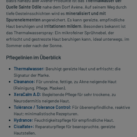
Basis nahezu aller Avène-Produkte ist das
Thermalwasser der
Quelle Sainte Odile
nahe dem Dorf Avène. Auf seinem Weg durch
tiefe Gesteinsschichten wird es
mineralisiert und mit
Spurenelementen
angereichert. Es kann gereizte, empfindliche
Haut beruhigen und I
rritationen mildern.
Besonders bekannt ist
das Thermalwasserspray: Ein mikrofeiner Sprühnebel, der
erfrischt und gestresste Haut beruhigen kann, ideal unterwegs, im
Sommer oder nach der Sonne.
Pflegelinien im Überblick
Thermalwasser:
Beruhigt gereizte Haut und erfrischt; die
Signatur der Marke.
Cleanance:
Für unreine, fettige, zu Akne neigende Haut
(Reinigung, Pflege, Masken).
XeraCalm A.D:
Begleitende Pflege für sehr trockene, zu
Neurodermitis neigende Haut.
Tolérance / Tolerance Control:
Für überempfindliche, reaktive
Haut; minimalistische Rezepturen.
Hydrance:
Feuchtigkeitspflege für empfindliche Haut.
Cicalfate+:
Reparaturpflege für beanspruchte, gereizte
Hautstellen.