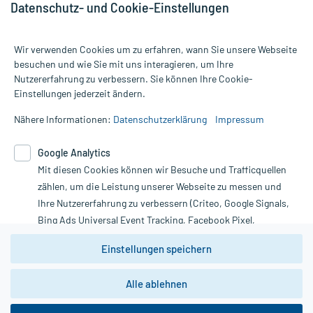
Datenschutz- und Cookie-Einstellungen
Wir verwenden Cookies um zu erfahren, wann Sie unsere Webseite
besuchen und wie Sie mit uns interagieren, um Ihre
Nutzererfahrung zu verbessern. Sie können Ihre Cookie-
Alle Preise gelten inkl. MwSt., ggf. zzgl. Versandkosten
Einstellungen jederzeit ändern.
Informationen auf dieser Website werden ausschließlich für
informative Zwecke zur Verfügung gestellt. Sie ersetzen keinesfalls
Nähere Informationen:
Datenschutzerklärung
Impressum
die Untersuchung und Behandlung durch einen Arzt. Bitte
beachten Sie, dass hierdurch weder Diagnosen gestellt noch
Google Analytics
Therapien eingeleitet werden können. | Diese Webseite benutzt
Mit diesen Cookies können wir Besuche und Trafficquellen
Google Analytics. Lesen Sie bitte dazu die wichtigen Hinweise in
unserer Datenschutzerklärung. Für den Widerruf einer Bestellung
zählen, um die Leistung unserer Webseite zu messen und
nutzen Sie das Formular:
Ihre Nutzererfahrung zu verbessern (Criteo, Google Signals,
Bing Ads Universal Event Tracking, Facebook Pixel,
Vertrag widerrufen
Youtube-Social Plugin).
Einstellungen speichern
Wir weisen darauf hin, dass die
Datenschutzbestimmungen von
Google Analytics
nicht
Alle ablehnen
*Hinweise zu unseren Aktionen und Bewertungen
zwingend den Europäischen Anforderungen gem. EU-
DSGVO genügen und ein Datentransfer in Drittstaaten bzw.
die USA nicht ausgeschlossen werden kann. Wie die