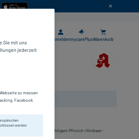
n
E-Rezept App
Anmelden
mycarePlus
Warenkorb
 Sie mit uns
llungen jederzeit
r Webseite zu messen
Tracking, Facebook
uropäischen
eschlossen werden
amin C und Menthol. Mit fruchtigem Pfirsich-Himbeer-