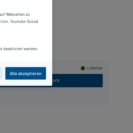
onbons
 auf Webseiten zu
 St
irion, Youtube-Social
152874
nsa Naturheilmittel GmbH
Herzen sammeln
t deaktiviert werden.
Lieferbar
Alle akzeptieren
In den Warenkorb