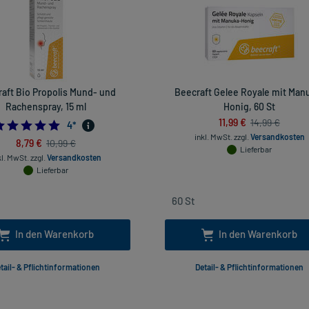
aft Bio Propolis Mund- und
Beecraft Gelee Royale mit Man
Rachenspray, 15 ml
Honig, 60 St
11,99 €
14,99 €
4.75
4
*
inkl. MwSt.
zzgl.
Versandkosten
8,79 €
10,99 €
Lieferbar
kl. MwSt.
zzgl.
Versandkosten
Lieferbar
In den Warenkorb
In den Warenkorb
tail- & Pflichtinformationen
Detail- & Pflichtinformationen