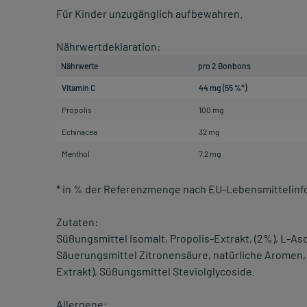
Für Kinder unzugänglich aufbewahren.
Nährwertdeklaration:
Nährwerte
pro 2 Bonbons
Vitamin C
44 mg (55 %*)
Propolis
100 mg
Echinacea
32 mg
Menthol
7,2 mg
* in % der Referenzmenge nach EU-Lebensmittelin
Zutaten:
Süßungsmittel Isomalt, Propolis-Extrakt, (2%), L-As
Säuerungsmittel Zitronensäure, natürliche Aromen, 
Extrakt), Süßungsmittel Steviolglycoside.
Allergene: