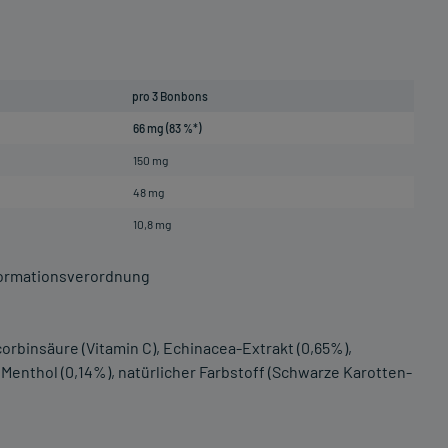
pro 3 Bonbons
66 mg (83 %*)
150 mg
48 mg
10,8 mg
formationsverordnung
corbinsäure (Vitamin C), Echinacea-Extrakt (0,65%),
Menthol (0,14%), natürlicher Farbstoff (Schwarze Karotten-