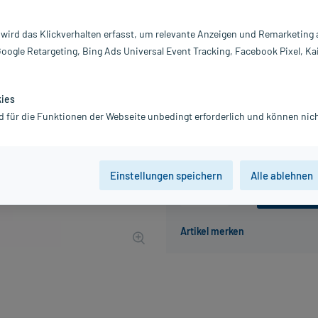
Darreichung:
B
 wird das Klickverhalten erfasst, um relevante Anzeigen und Remarketing
Inhalt:
24
Google Retargeting, Bing Ads Universal Event Tracking, Facebook Pixel, Ka
PZN:
18
Hersteller:
Ha
5,59 €
kies
UVP
6,99 €
56
Plus
d für die Funktionen der Webseite unbedingt erforderlich und können nich
inkl. MwSt.
zzgl.
Versandkosten
Einstellungen speichern
Alle ablehnen