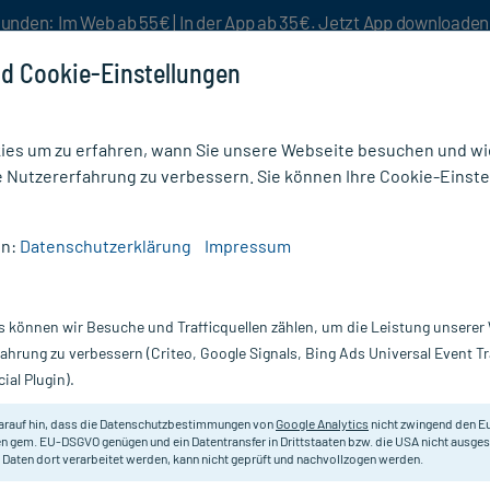
unden: Im Web ab 55€ | In der App ab 35€. Jetzt App downloade
d Cookie-Einstellungen
es um zu erfahren, wann Sie unsere Webseite besuchen und wie
e Nutzererfahrung zu verbessern. Sie können Ihre Cookie-Einste
nlösen
Rezeptur
Aktion %
en:
Datenschutzerklärung
Impressum
iserkeit
/
Beecraft Propolis Husten-Bonbons
s können wir Besuche und Trafficquellen zählen, um die Leistung unsere
Nur für kurze Zeit:
Gratis-Versand* ab 19€ Mindestbestellwert!
fahrung zu verbessern (Criteo, Google Signals, Bing Ads Universal Event 
ial Plugin).
nbons, 24 St
Beecraft
arauf hin, dass die Datenschutzbestimmungen von
Google Analytics
nicht zwingend den E
n gem. EU-DSGVO genügen und ein Datentransfer in Drittstaaten bzw. die USA nicht ausg
 Daten dort verarbeitet werden, kann nicht geprüft und nachvollzogen werden.
Hustenbonbons mit Echinacea, Vit
Honiggeschmack.