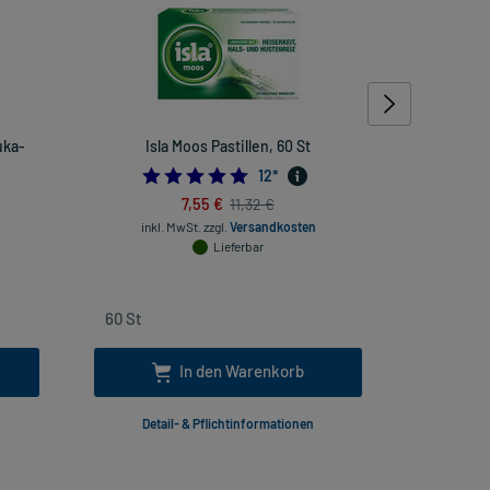
uka-
Isla Moos Pastillen, 60 St
Bronchicu
4.75
12
*
7,55 €
11,32 €
inkl. MwSt.
zzgl.
Versandkosten
Lieferbar
inkl
In den Warenkorb
Detail- & Pflichtinformationen
Deta