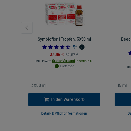
Symbioflor 1 Tropfen, 3X50 ml
Beecr
4.6
5
*
33,95 €
52,97 €
inkl. MwSt.
Gratis-Versand
innerhalb D.
Lieferbar
in
In den Warenkorb
Detail- & Pflichtinformationen
De