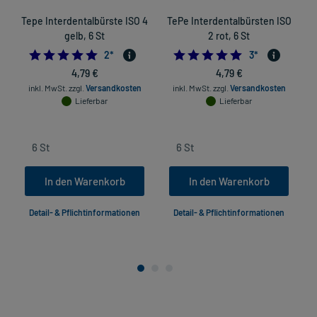
Tepe Interdentalbürste ISO 4
TePe Interdentalbürsten ISO
T
gelb, 6 St
2 rot, 6 St
5.0
5.0
2
*
3
*
4,79 €
4,79 €
inkl. MwSt.
zzgl.
Versandkosten
inkl. MwSt.
zzgl.
Versandkosten
Lieferbar
Lieferbar
In den Warenkorb
In den Warenkorb
Detail- & Pflichtinformationen
Detail- & Pflichtinformationen