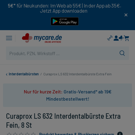
5€*
für Neukunden: Im Web ab 55€ | In der App ab 35€.
Jetzt App downloaden
Interdentalbürsten
/
Curaprox LS 632 Interdentalbürste Extra Fein
Nur für kurze Zeit:
Gratis-Versand* ab 19€
Mindestbestellwert!
Curaprox LS 632 Interdentalbürste Extra
Fein, 8 St
Produkt bewerten & PlusHerzen sichern