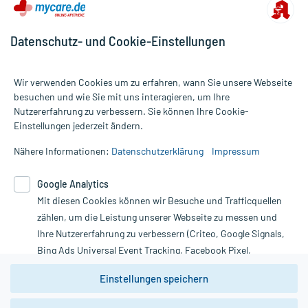
Datenschutz- und Cookie-Einstellungen
Wir verwenden Cookies um zu erfahren, wann Sie unsere Webseite
besuchen und wie Sie mit uns interagieren, um Ihre
Nutzererfahrung zu verbessern. Sie können Ihre Cookie-
Alle Preise gelten inkl. MwSt., ggf. zzgl. Versandkosten
Einstellungen jederzeit ändern.
Informationen auf dieser Website werden ausschließlich für
informative Zwecke zur Verfügung gestellt. Sie ersetzen keinesfalls
Nähere Informationen:
Datenschutzerklärung
Impressum
die Untersuchung und Behandlung durch einen Arzt. Bitte
beachten Sie, dass hierdurch weder Diagnosen gestellt noch
Google Analytics
Therapien eingeleitet werden können. | Diese Webseite benutzt
Mit diesen Cookies können wir Besuche und Trafficquellen
Google Analytics. Lesen Sie bitte dazu die wichtigen Hinweise in
unserer Datenschutzerklärung. Für den Widerruf einer Bestellung
zählen, um die Leistung unserer Webseite zu messen und
nutzen Sie das Formular:
Ihre Nutzererfahrung zu verbessern (Criteo, Google Signals,
Bing Ads Universal Event Tracking, Facebook Pixel,
Vertrag widerrufen
Youtube-Social Plugin).
Einstellungen speichern
Wir weisen darauf hin, dass die
Datenschutzbestimmungen von
Google Analytics
nicht