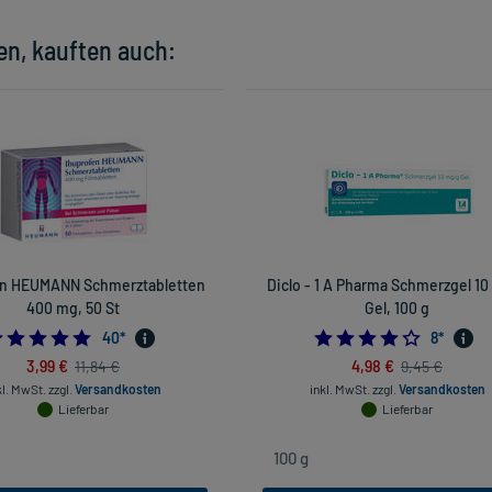
en, kauften auch:
en HEUMANN Schmerztabletten
Diclo - 1 A Pharma Schmerzgel 1
400 mg, 50 St
Gel, 100 g
4.925
4.25
40
*
8
*
3,99 €
4,98 €
11,84 €
9,45 €
kl. MwSt.
zzgl.
Versandkosten
inkl. MwSt.
zzgl.
Versandkosten
Lieferbar
Lieferbar