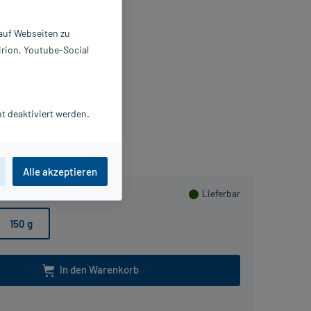
l
 auf Webseiten zu
0 g
irion, Youtube-Social
786362
LIUD Pharma GmbH
Beipackzettel als PDF
t deaktiviert werden.
Herzen sammeln
Alle akzeptieren
Lieferbar
150 g
In den Warenkorb