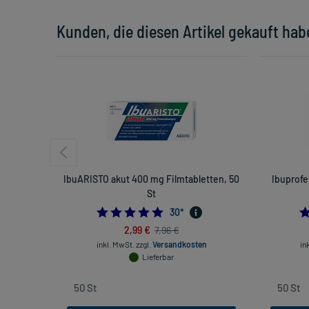
Kunden, die diesen Artikel gekauft hab
IbuARISTO akut 400 mg Filmtabletten, 50
Ibuprof
St
5.0
30
*
2,99 €
7,96 €
inkl. MwSt.
zzgl.
Versandkosten
in
Lieferbar