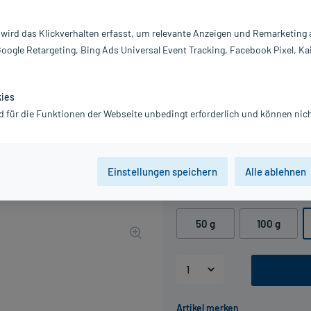
Darreichung:
Ge
 wird das Klickverhalten erfasst, um relevante Anzeigen und Remarketing
Inhalt:
15
Google Retargeting, Bing Ads Universal Event Tracking, Facebook Pixel, Ka
PZN:
16
Hersteller:
A
Information:
kies
5,40 €
d für die Funktionen der Webseite unbedingt erforderlich und können nich
UVP
9,97 €
54
Plus
inkl. MwSt.
zzgl.
Versandkosten
Grundpreis: 36,00 € / kg
Einstellungen speichern
Alle ablehnen
Packungseinheit
50 g
100 g