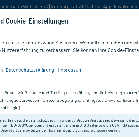
unden: Im Web ab 55€ | In der App ab 35€. Jetzt App downloade
d Cookie-Einstellungen
es um zu erfahren, wann Sie unsere Webseite besuchen und wie
e Nutzererfahrung zu verbessern. Sie können Ihre Cookie-Einste
nlösen
Rezeptur
Aktion %
en:
Datenschutzerklärung
Impressum
zen
/
Diclofenac AL Schmerzgel 10 mg/g
s können wir Besuche und Trafficquellen zählen, um die Leistung unsere
Nur für kurze Zeit:
Gratis-Versand* ab 19€ Mindestbestellwert!
fahrung zu verbessern (Criteo, Google Signals, Bing Ads Universal Event 
ial Plugin).
mg/g, 150 g
ALIUD PHARMA
arauf hin, dass die Datenschutzbestimmungen von
Google Analytics
nicht zwingend den E
n gem. EU-DSGVO genügen und ein Datentransfer in Drittstaaten bzw. die USA nicht ausg
 Daten dort verarbeitet werden, kann nicht geprüft und nachvollzogen werden.
Bei leichten bis mäßig starken, 
und Jugendlichen ab 14 Jahren.