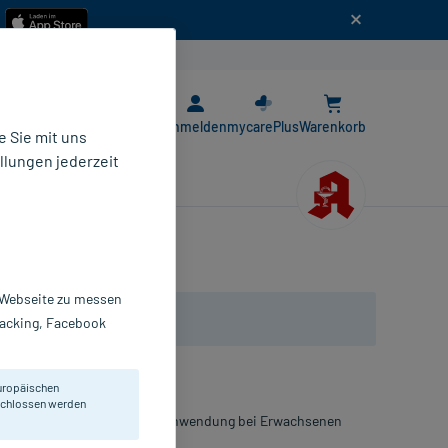
n
E-Rezept App
Anmelden
mycarePlus
Warenkorb
 Sie mit uns
llungen jederzeit
r Webseite zu messen
Tracking, Facebook
uropäischen
eschlossen werden
akuten Muskelschmerzen. Zur Anwendung bei Erwachsenen