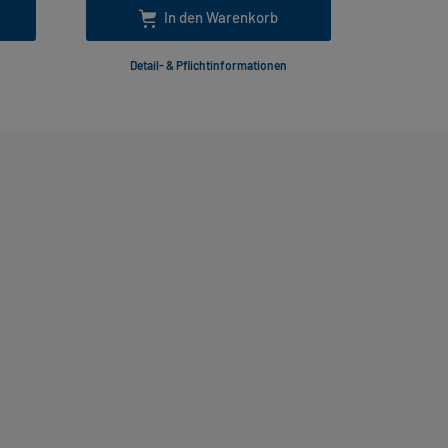
In den Warenkorb
Detail- & Pflichtinformationen
Deta