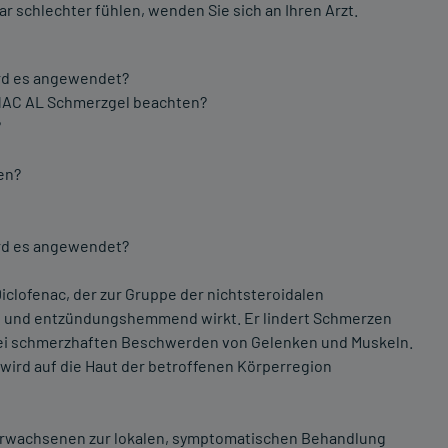
r schlechter fühlen, wenden Sie sich an Ihren Arzt.
rd es angewendet?
ENAC AL Schmerzgel beachten?
?
en?
rd es angewendet?
clofenac, der zur Gruppe der nichtsteroidalen
nd und entzündungshemmend wirkt. Er lindert Schmerzen
ei schmerzhaften Beschwerden von Gelenken und Muskeln.
 wird auf die Haut der betroffenen Körperregion
rwachsenen zur lokalen, symptomatischen Behandlung