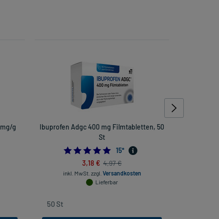
0 mg/g
Ibuprofen Adgc 400 mg Filmtabletten, 50
Perenterol
St
4.933333333333334
15
*
3,18 €
4,97 €
inkl
inkl. MwSt.
zzgl.
Versandkosten
Lieferbar