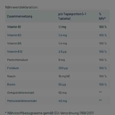
Nährwertdeklaration:
pro Tagesportion (= 1
%
Zusammensetzung
Tablette)
NRV*
Vitamin B1
1,1 mg
100 %
Vitamin B2
1,4 mg
100 %
Vitamin B6
1,4 mg
100 %
Vitamin B12
2,5 µg
100 %
Pantothensäure
6 mg
100 %
Folsäure
200 µg
100 %
Niacin
16 mg NE
100 %
Biotin
50 µg
100 %
Ginkgoblätterextrakt
50 mg
**
Melissenblätterextrakt
40 mg
**
* Nährstoffbezugswerte gemäß EU-Verordnung 1169/2011