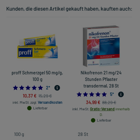
Kunden, die diesen Artikel gekauft haben, kauften auch:
proff Schmerzgel 50 mg/g,
Nikofrenon 21 mg/24
100 g
Stunden Pflaster
transdermal, 28 St
5.0
2
*
5.0
5
*
10,37 €
15,29 €
34,99 €
88,29 €
inkl. MwSt.
zzgl.
Versandkosten
in
Lieferbar
inkl. MwSt.
Gratis-Versand
innerhalb
D.
Lieferbar