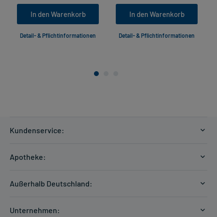
In den Warenkorb
In den Warenkorb
Detail- & Pflichtinformationen
Detail- & Pflichtinformationen
Kundenservice:
Versandkosten
Apotheke:
Zahlungsarten
Ratgeber
Kontakt
Außerhalb Deutschland:
E-Rezept
FAQ
Versandkosten Schweiz
Papierrezept einlösen
Hilfe
Unternehmen: