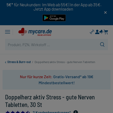
5€*
für Neukunden: Im Web ab 55€ | In der App ab 35€.
Jetzt App downloaden
Stress & Burn-out
/
Doppelherz aktiv Stress - gute Nerven Tabletten
Nur für kurze Zeit:
Gratis-Versand* ab 19€
Mindestbestellwert!
Doppelherz aktiv Stress - gute Nerven
Tabletten, 30 St
4.5
2 Kundenbewertungen*