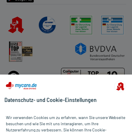
Datenschutz- und Cookie-Einstellungen
Für die Produkte der Kategorie Verbandwatte wurde 1 Bewertung
Wir verwenden Cookies um zu erfahren, wann Sie unsere Webseite
mit 4 von 5 Sternen abgegeben.
besuchen und wie Sie mit uns interagieren, um Ihre
Nutzererfahrung zu verbessern. Sie können Ihre Cookie-
Alle Preise gelten inkl. MwSt., ggf. zzgl. Versandkosten