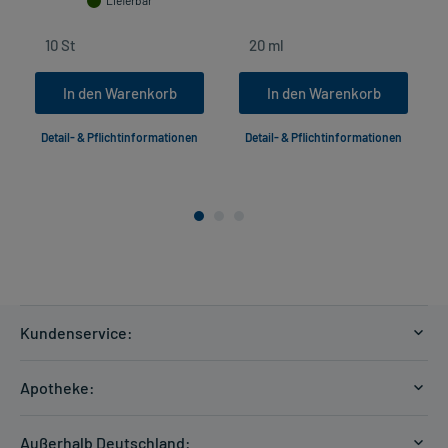
Lieferbar
In den Warenkorb
In den Warenkorb
Detail- & Pflichtinformationen
Detail- & Pflichtinformationen
Kundenservice:
Versandkosten
Apotheke:
Zahlungsarten
Ratgeber
Kontakt
Außerhalb Deutschland: