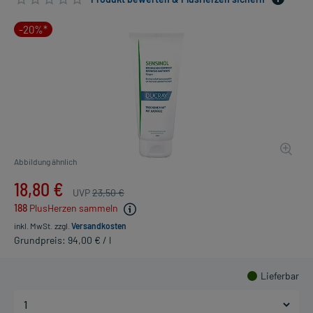
-20%*
Abbildung ähnlich
18,80 €
UVP
23,50 €
188
PlusHerzen sammeln
inkl. MwSt.
zzgl.
Versandkosten
Grundpreis: 94,00 € / l
Lieferbar