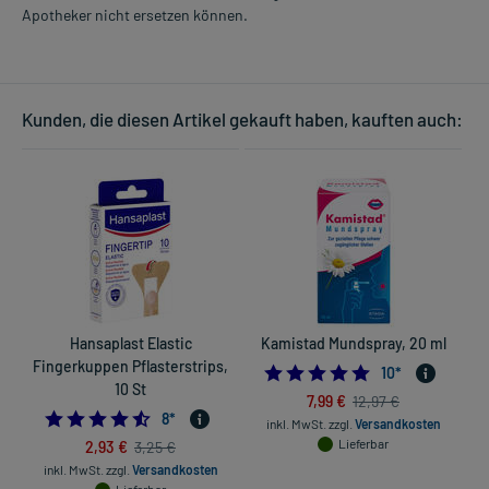
Apotheker nicht ersetzen können.
Kunden, die diesen Artikel gekauft haben, kauften auch:
Hansaplast Elastic
Kamistad Mundspray, 20 ml
Fingerkuppen Pflasterstrips,
4.7
10
*
10 St
7,99 €
12,97 €
4.5
8
*
inkl. MwSt.
zzgl.
Versandkosten
2,93 €
Lieferbar
3,25 €
inkl. MwSt.
zzgl.
Versandkosten