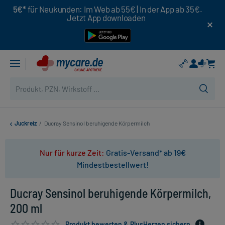
5€*
für Neukunden: Im Web ab 55€ | In der App ab 35€.
Jetzt App downloaden
Juckreiz
/
Ducray Sensinol beruhigende Körpermilch
Nur für kurze Zeit:
Gratis-Versand* ab 19€
Mindestbestellwert!
Ducray Sensinol beruhigende Körpermilch,
200 ml
Produkt bewerten & PlusHerzen sichern