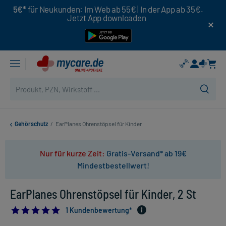
5€*
für Neukunden: Im Web ab 55€ | In der App ab 35€.
Jetzt App downloaden
Gehörschutz
/
EarPlanes Ohrenstöpsel für Kinder
Nur für kurze Zeit:
Gratis-Versand* ab 19€
Mindestbestellwert!
EarPlanes Ohrenstöpsel für Kinder, 2 St
5.0
1 Kundenbewertung*