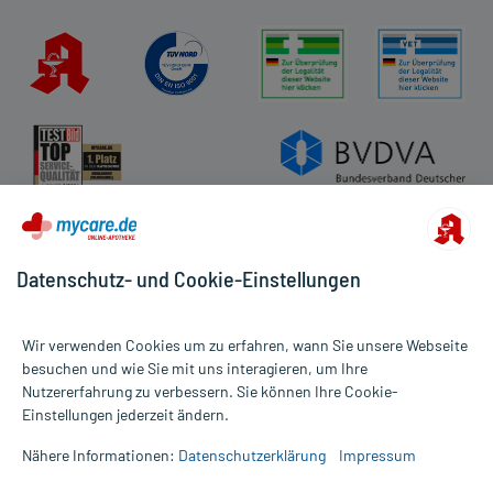
Datenschutz- und Cookie-Einstellungen
Wir verwenden Cookies um zu erfahren, wann Sie unsere Webseite
besuchen und wie Sie mit uns interagieren, um Ihre
Nutzererfahrung zu verbessern. Sie können Ihre Cookie-
Alle Preise gelten inkl. MwSt., ggf. zzgl. Versandkosten
Einstellungen jederzeit ändern.
Informationen auf dieser Website werden ausschließlich für
informative Zwecke zur Verfügung gestellt. Sie ersetzen keinesfalls
Nähere Informationen:
Datenschutzerklärung
Impressum
die Untersuchung und Behandlung durch einen Arzt. Bitte
beachten Sie, dass hierdurch weder Diagnosen gestellt noch