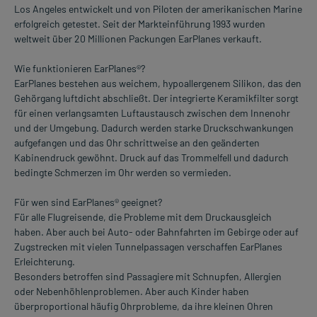
Los Angeles entwickelt und von Piloten der amerikanischen Marine
erfolgreich getestet. Seit der Markteinführung 1993 wurden
weltweit über 20 Millionen Packungen EarPlanes verkauft.
Wie funktionieren EarPlanes®?
EarPlanes bestehen aus weichem, hypoallergenem Silikon, das den
Gehörgang luftdicht abschließt. Der integrierte Keramikfilter sorgt
für einen verlangsamten Luftaustausch zwischen dem Innenohr
und der Umgebung. Dadurch werden starke Druckschwankungen
aufgefangen und das Ohr schrittweise an den geänderten
Kabinendruck gewöhnt. Druck auf das Trommelfell und dadurch
bedingte Schmerzen im Ohr werden so vermieden.
Für wen sind EarPlanes® geeignet?
Für alle Flugreisende, die Probleme mit dem Druckausgleich
haben. Aber auch bei Auto- oder Bahnfahrten im Gebirge oder auf
Zugstrecken mit vielen Tunnelpassagen verschaffen EarPlanes
Erleichterung.
Besonders betroffen sind Passagiere mit Schnupfen, Allergien
oder Nebenhöhlenproblemen. Aber auch Kinder haben
überproportional häufig Ohrprobleme, da ihre kleinen Ohren