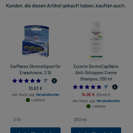
Kunden, die diesen Artikel gekauft haben, kauften auch:
EarPlanes Ohrenstöpsel für
Eucerin DermoCapillaire
Erwachsene, 2 St
Anti-Schuppen Creme
Shampoo, 250 ml
5.0
3
*
4.8888888888888
9
*
10,63 €
14,95 €
20,45 €
inkl. MwSt.
zzgl.
Versandkosten
Lieferbar
inkl. MwSt.
zzgl.
Versandkosten
Lieferbar