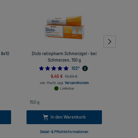
 8x10
Diclo ratiopharm Schmerzgel - bei
Kaufmanns
Schmerzen, 150 g
538461538
4.862745098039215
102
*
9,45 €
19,69 €
inkl. MwSt.
zzgl.
Versandkosten
inkl
Lieferbar
In den Warenkorb
Detail- & Pflichtinformationen
Deta