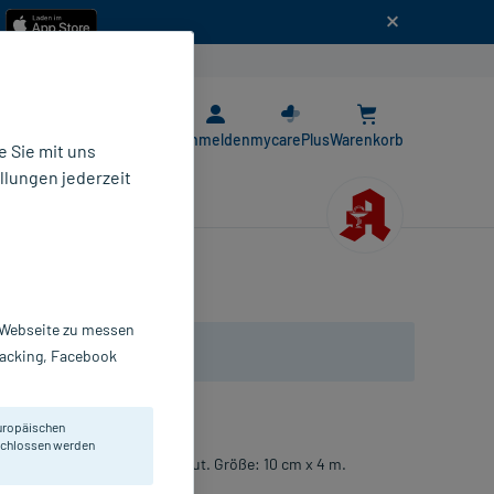
n
E-Rezept App
Anmelden
mycarePlus
Warenkorb
 Sie mit uns
llungen jederzeit
r Webseite zu messen
Tracking, Facebook
uropäischen
eschlossen werden
atienten mit empfindlicher Haut. Größe: 10 cm x 4 m.