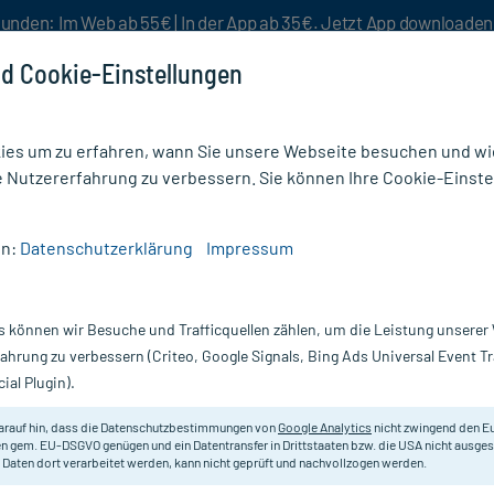
unden: Im Web ab 55€ | In der App ab 35€. Jetzt App downloade
d Cookie-Einstellungen
es um zu erfahren, wann Sie unsere Webseite besuchen und wie
e Nutzererfahrung zu verbessern. Sie können Ihre Cookie-Einste
nlösen
Rezeptur
Aktion %
en:
Datenschutzerklärung
Impressum
n
/
Elastische Fixierbinde
/
FIWA elast krepp Elastische Fixierbinde 10 cm x 4 m
s können wir Besuche und Trafficquellen zählen, um die Leistung unsere
Nur für kurze Zeit:
Gratis-Versand* ab 19€ Mindestbestellwert!
fahrung zu verbessern (Criteo, Google Signals, Bing Ads Universal Event 
ial Plugin).
ixierbinde 10 cm
Fink & Walter Verbandstoffe
arauf hin, dass die Datenschutzbestimmungen von
Google Analytics
nicht zwingend den E
n gem. EU-DSGVO genügen und ein Datentransfer in Drittstaaten bzw. die USA nicht ausg
 Daten dort verarbeitet werden, kann nicht geprüft und nachvollzogen werden.
Für Fixierverbände aller Art. Für P