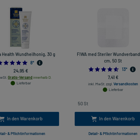
 Health Wundheilhonig, 30 g
FIWA med Steriler Wundverband
cm, 50 St
4.875
8
*
4.538461
13
*
24,95 €
7,41 €
MwSt.
Gratis-Versand
innerhalb D.
Lieferbar
inkl. MwSt.
zzgl.
Versandkosten
Lieferbar
In den Warenkorb
In den Warenkorb
tail- & Pflichtinformationen
Detail- & Pflichtinformationen