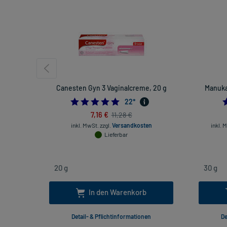
Canesten Gyn 3 Vaginalcreme, 20 g
Manuka
5.0
22
*
7,16 €
11,28 €
inkl. MwSt.
zzgl.
Versandkosten
inkl. 
Lieferbar
In den Warenkorb
Detail- & Pflichtinformationen
De