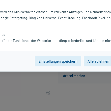
Darreichung:
B
Inhalt:
20
 wird das Klickverhalten erfasst, um relevante Anzeigen und Remarketing
PZN:
0
Google Retargeting, Bing Ads Universal Event Tracking, Facebook Pixel, Ka
Hersteller:
Fi
9,39 €
94
PlusHerzen sam
kies
inkl. MwSt.
zzgl.
Versandkosten
d für die Funktionen der Webseite unbedingt erforderlich und können nich
Einstellungen speichern
Alle ablehnen