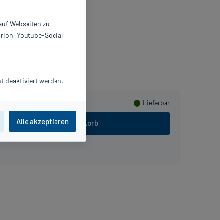
inden
 St
 auf Webseiten zu
3842981
irion, Youtube-Social
nk & Walter GmbH
meln
t deaktiviert werden.
Lieferbar
Alle akzeptieren
In den Warenkorb