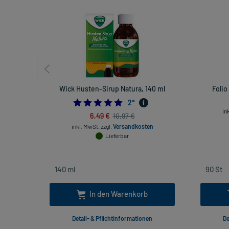
Wick Husten-Sirup Natura, 140 ml
Folio
5.0
2
*
in
6,49 €
10,97 €
inkl. MwSt.
zzgl.
Versandkosten
Lieferbar
In den Warenkorb
Detail- & Pflichtinformationen
De