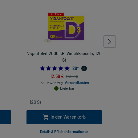
Vigantolvit 2000 I.E. Weichkapseln, 120
Eucerin Ur
St
4.896551724137931
29
*
12,59 €
17,99 €
inkl. MwSt.
zzgl.
Versandkosten
inkl. Mw
Lieferbar
In den Warenkorb
Detail- & Pflichtinformationen
Deta