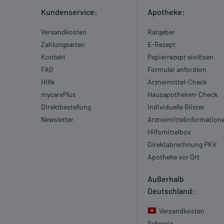
Kundenservice:
Apotheke:
Versandkosten
Ratgeber
Zahlungsarten
E-Rezept
Kontakt
Papierrezept einlösen
FAQ
Formular anfordern
Hilfe
Arzneimittel-Check
mycarePlus
Hausapotheken-Check
Direktbestellung
Individuelle Blister
Newsletter
Arzneimittelinformation
Hilfsmittelbox
Direktabrechnung PKV
Apotheke vor Ort
Außerhalb
Deutschland:
Versandkosten
Schweiz