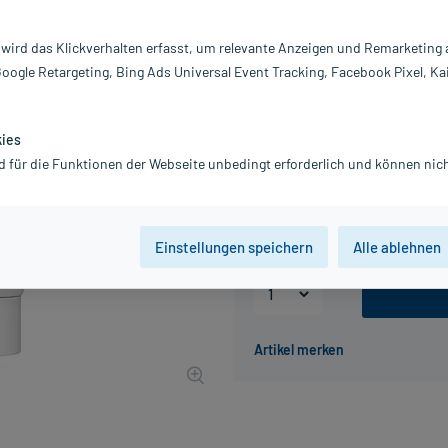
Darreichung:
C
 wird das Klickverhalten erfasst, um relevante Anzeigen und Remarketing
Inhalt:
50
Google Retargeting, Bing Ads Universal Event Tracking, Facebook Pixel, Ka
PZN:
0
Hersteller:
Dr
19,05 €
kies
UVP
20,45 €
191
P
d für die Funktionen der Webseite unbedingt erforderlich und können nich
inkl. MwSt.
Gratis-Versand
innerhalb D.
Grundpreis: 381,00 € / l
Einstellungen speichern
Alle ablehnen