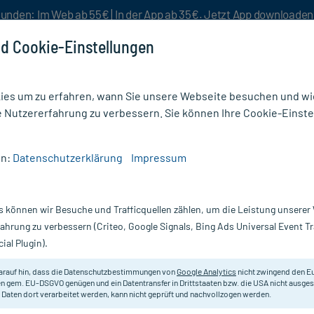
unden: Im Web ab 55€ | In der App ab 35€. Jetzt App downloade
d Cookie-Einstellungen
es um zu erfahren, wann Sie unsere Webseite besuchen und wie
e Nutzererfahrung zu verbessern. Sie können Ihre Cookie-Einste
nlösen
Rezeptur
Aktion %
en:
Datenschutzerklärung
Impressum
ubos UREA Intensive Care Trockene Haut 5% Gesichtscreme
s können wir Besuche und Trafficquellen zählen, um die Leistung unsere
Nur für kurze Zeit:
Gratis-Versand* ab 19€ Mindestbestellwert!
fahrung zu verbessern (Criteo, Google Signals, Bing Ads Universal Event 
ial Plugin).
Trockene Haut 5%
Eubos
arauf hin, dass die Datenschutzbestimmungen von
Google Analytics
nicht zwingend den E
n gem. EU-DSGVO genügen und ein Datentransfer in Drittstaaten bzw. die USA nicht ausg
 Daten dort verarbeitet werden, kann nicht geprüft und nachvollzogen werden.
Leichte, schnell einziehende medi
trockener, rauer und spannender G