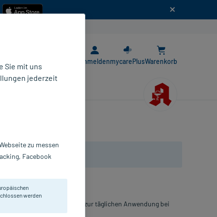
n
E-Rezept App
Anmelden
mycarePlus
Warenkorb
 Sie mit uns
llungen jederzeit
r Webseite zu messen
Tracking, Facebook
uropäischen
eschlossen werden
zinische Spezial-Pflegecreme zur täglichen Anwendung bei
esichtshaut.