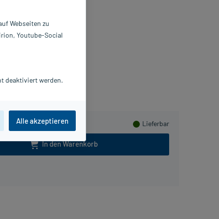
reme
 auf Webseiten zu
 ml
irion, Youtube-Social
3447500
. Hobein (Nachf.) GmbH
lusHerzen sammeln
t deaktiviert werden.
Alle akzeptieren
Lieferbar
In den Warenkorb