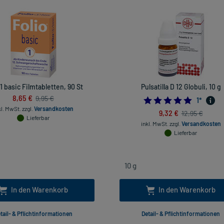
 1 basic Filmtabletten, 90 St
Pulsatilla D 12 Globuli, 10 g
8,65 €
9,95 €
5.0
1
*
kl. MwSt.
zzgl.
Versandkosten
9,32 €
12,95 €
Lieferbar
inkl. MwSt.
zzgl.
Versandkosten
Lieferbar
In den Warenkorb
In den Warenkorb
tail- & Pflichtinformationen
Detail- & Pflichtinformationen