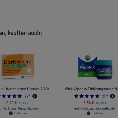
en, kauften auch:
cin Halstabletten Classic, 20 St
Wick Vaporub Erkältungssalbe N,
5.0
5.0
22
*
20
*
8,28 €
6,36 €
13,15 €
10,28 €
kl. MwSt.
zzgl.
Versandkosten
inkl. MwSt.
zzgl.
Versandkosten
Lieferbar
Lieferbar