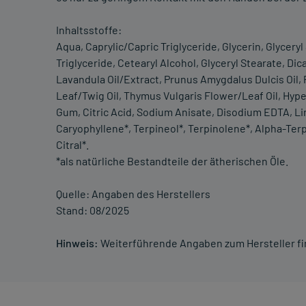
Inhaltsstoffe:
Aqua, Caprylic/Capric Triglyceride, Glycerin, Glyceryl
Triglyceride, Cetearyl Alcohol, Glyceryl Stearate, Dic
Lavandula Oil/Extract, Prunus Amygdalus Dulcis Oil
Leaf/Twig Oil, Thymus Vulgaris Flower/Leaf Oil, Hyp
Gum, Citric Acid, Sodium Anisate, Disodium EDTA, Lin
Caryophyllene*, Terpineol*, Terpinolene*, Alpha-Terp
Citral*.
*als natürliche Bestandteile der ätherischen Öle.
Quelle: Angaben des Herstellers
Stand: 08/2025
Hinweis:
Weiterführende Angaben zum Hersteller f