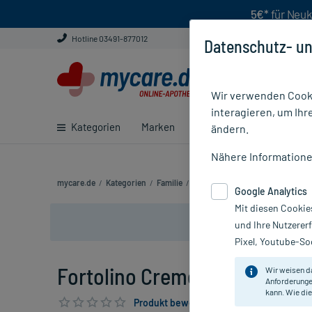
5€*
für Neuk
Hotline 03491-877012
Datenschutz- un
Wir verwenden Cooki
interagieren, um Ihr
Kategorien
Marken
Ratgeber
E-Rezept ei
ändern.
Nähere Information
mycare.de
/
Kategorien
/
Familie
/
Babys & Kleinkinder
/
Babypfle
Google Analytics
Mit diesen Cookie
und Ihre Nutzerer
Pixel, Youtube-Soc
Fortolino Creme, 30 g
Wir weisen d
Anforderunge
kann. Wie die
Produkt bewerten & PlusHerzen sichern