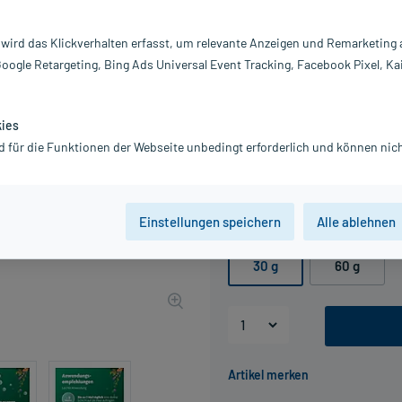
Darreichung:
C
 wird das Klickverhalten erfasst, um relevante Anzeigen und Remarketing
Inhalt:
30
Google Retargeting, Bing Ads Universal Event Tracking, Facebook Pixel, Ka
PZN:
18
Hersteller:
S
5,79 €
kies
UVP
9,97 €
58
Plus
d für die Funktionen der Webseite unbedingt erforderlich und können nich
inkl. MwSt.
zzgl.
Versandkosten
Grundpreis: 193,00 € / kg
Einstellungen speichern
Alle ablehnen
Packungseinheit
30 g
60 g