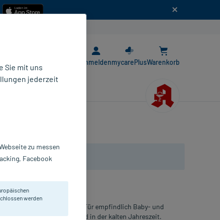
n
E-Rezept App
Anmelden
mycarePlus
Warenkorb
 Sie mit uns
llungen jederzeit
r Webseite zu messen
Tracking, Facebook
uropäischen
eschlossen werden
nd milden ätherischen Ölen. Für empfindlich Baby- und
n und pflanzlich. Wohltuend in der kalten Jahreszeit.