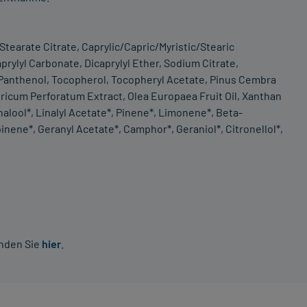
 Stearate Citrate, Caprylic/Capric/Myristic/Stearic
aprylyl Carbonate, Dicaprylyl Ether, Sodium Citrate,
, Panthenol, Tocopherol, Tocopheryl Acetate, Pinus Cembra
ericum Perforatum Extract, Olea Europaea Fruit Oil, Xanthan
alool*, Linalyl Acetate*, Pinene*, Limonene*, Beta-
inene*, Geranyl Acetate*, Camphor*, Geraniol*, Citronellol*,
inden Sie
hier
.