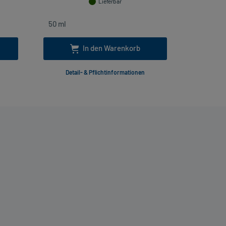
Lieferbar
In den Warenkorb
Detail- & Pflichtinformationen
Deta