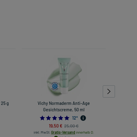
 25 g
Vichy Normaderm Anti-Age
Salviathy
Gesichtscreme, 50 ml
4.833333333333333
12
*
19,50 €
25,00 €
inkl. Mw
inkl. MwSt.
Gratis-Versand
innerhalb D.