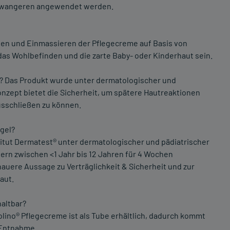
chwangeren angewendet werden.
gen und Einmassieren der Pflegecreme auf Basis von
das Wohlbefinden und die zarte Baby- oder Kinderhaut sein.
t? Das Produkt wurde unter dermatologischer und
konzept bietet die Sicherheit, um spätere Hautreaktionen
sschließen zu können.
gel?
tut Dermatest® unter dermatologischer und pädiatrischer
ern zwischen <1 Jahr bis 12 Jahren für 4 Wochen
uere Aussage zu Verträglichkeit & Sicherheit und zur
aut.
haltbar?
olino® Pflegecreme ist als Tube erhältlich, dadurch kommt
 Entnahme.