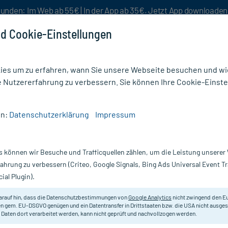
unden: Im Web ab 55€ | In der App ab 35€. Jetzt App downloade
d Cookie-Einstellungen
es um zu erfahren, wann Sie unsere Webseite besuchen und wie
e Nutzererfahrung zu verbessern. Sie können Ihre Cookie-Einste
nlösen
Rezeptur
Aktion %
en:
Datenschutzerklärung
Impressum
ge
/
Babycreme
/
Fortolino Creme
s können wir Besuche und Trafficquellen zählen, um die Leistung unsere
Nur für kurze Zeit:
Gratis-Versand* ab 19€ Mindestbestellwert!
fahrung zu verbessern (Criteo, Google Signals, Bing Ads Universal Event 
ial Plugin).
STADA
arauf hin, dass die Datenschutzbestimmungen von
Google Analytics
nicht zwingend den E
n gem. EU-DSGVO genügen und ein Datentransfer in Drittstaaten bzw. die USA nicht ausg
 Daten dort verarbeitet werden, kann nicht geprüft und nachvollzogen werden.
Sanfte Pflegecreme mit Mandelöl u
Kinderhaut ab 3 Monaten. 100% vega