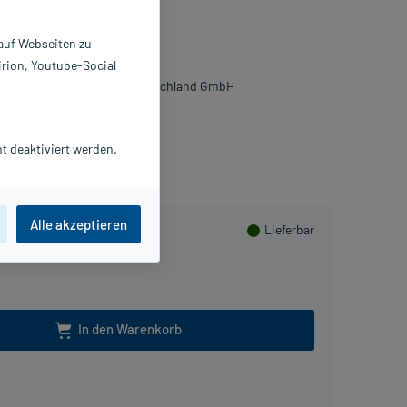
reme
 auf Webseiten zu
 g
irion, Youtube-Social
810260
TADA Consumer Health Deutschland GmbH
Herzen sammeln
t deaktiviert werden.
Alle akzeptieren
Lieferbar
In den Warenkorb