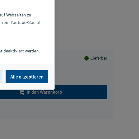
St
4393887
 auf Webseiten zu
duard Gerlach GmbH
irion, Youtube-Social
Herzen sammeln
t deaktiviert werden.
Lieferbar
2 St , S
2 St , XS
Alle akzeptieren
In den Warenkorb