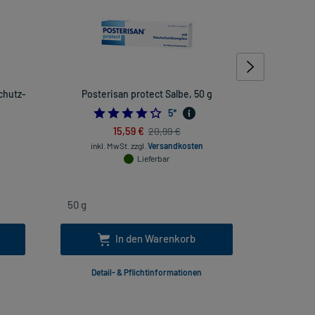
chutz-
Posterisan protect Salbe, 50 g
KadeFl
4.2
5
*
474576271
15,59 €
20,99 €
inkl
inkl. MwSt.
zzgl.
Versandkosten
Lieferbar
In den Warenkorb
Detail- & Pflichtinformationen
Deta