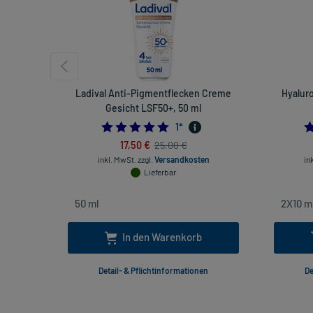
Ladival Anti-Pigmentflecken Creme
Hyalur
Gesicht LSF50+, 50 ml
5.0
1
*
17,50 €
25,00 €
inkl. MwSt.
zzgl.
Versandkosten
in
Lieferbar
In den Warenkorb
Detail- & Pflichtinformationen
De