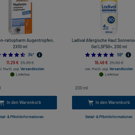
on-ratiopharm Augentropfen,
Ladival Allergische Haut Sonnens
2X10 ml
Gel LSF50+, 200 ml
4.5588235294117645
4.830508
34
*
59
*
11,29 €
16,49 €
25,39 €
25,50 €
kl. MwSt.
zzgl.
Versandkosten
inkl. MwSt.
zzgl.
Versandkosten
Lieferbar
Lieferbar
In den Warenkorb
In den Warenkorb
tail- & Pflichtinformationen
Detail- & Pflichtinformationen