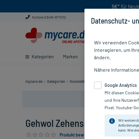
5€*
für Neuk
Hotline 03491-877012
Datenschutz- un
Wir verwenden Cooki
interagieren, um Ihr
Kategorien
Marken
Ratgeber
E-Rezept ei
ändern.
Nähere Information
mycare.de
/
Kategorien
/
Kosmetik
/
Hand- und Fußpflegeprodukte
Google Analytics
Mit diesen Cookie
und Ihre Nutzerer
Pixel, Youtube-Soc
Gehwol Zehenschutzring G kle
Wir weisen d
Anforderunge
kann. Wie die
Produkt bewerten & PlusHerzen sichern