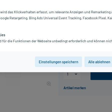
Inhalt:
2 
PZN:
0
 wird das Klickverhalten erfasst, um relevante Anzeigen und Remarketing
Hersteller:
E
Google Retargeting, Bing Ads Universal Event Tracking, Facebook Pixel, Ka
6,56 €
UVP
7,20 €
66
Plus
inkl. MwSt.
zzgl.
Versandkosten
kies
d für die Funktionen der Webseite unbedingt erforderlich und können nich
Packungseinheit
2 St , L
2 St , M
Einstellungen speichern
Alle ablehnen