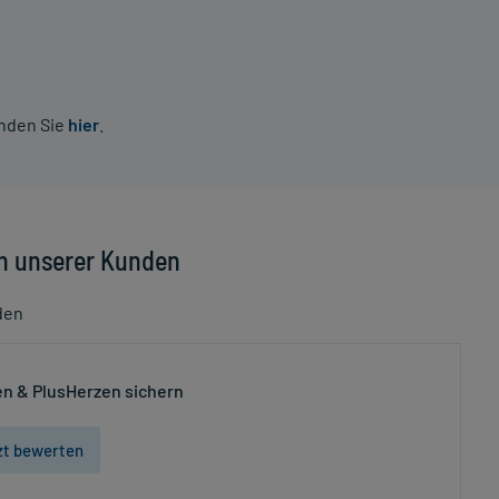
inden Sie
hier
.
n unserer Kunden
den
n & PlusHerzen sichern
zt bewerten