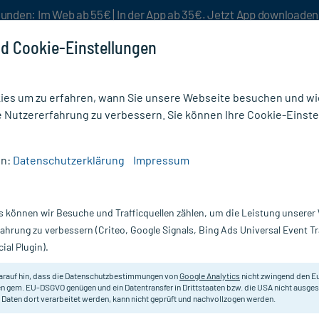
unden: Im Web ab 55€ | In der App ab 35€. Jetzt App downloade
d Cookie-Einstellungen
es um zu erfahren, wann Sie unsere Webseite besuchen und wie
e Nutzererfahrung zu verbessern. Sie können Ihre Cookie-Einste
nlösen
Rezeptur
Aktion %
en:
Datenschutzerklärung
Impressum
/
Fußpflegeprodukte
/
Gehwol Zehenschutzring G klein
s können wir Besuche und Trafficquellen zählen, um die Leistung unsere
Nur für kurze Zeit:
Gratis-Versand* ab 19€ Mindestbestellwert!
fahrung zu verbessern (Criteo, Google Signals, Bing Ads Universal Event 
ial Plugin).
in, 2 St
Gehwol
arauf hin, dass die Datenschutzbestimmungen von
Google Analytics
nicht zwingend den E
n gem. EU-DSGVO genügen und ein Datentransfer in Drittstaaten bzw. die USA nicht ausg
 Daten dort verarbeitet werden, kann nicht geprüft und nachvollzogen werden.
Hautfreundlicher, weicher, hochel